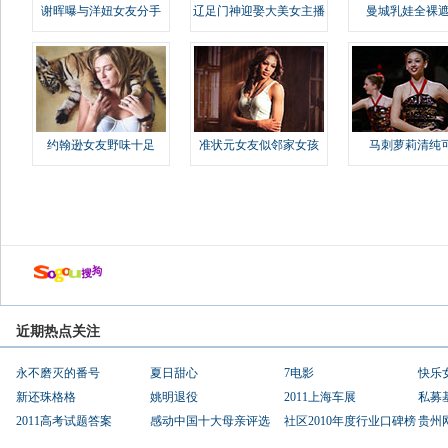
谢晖曝与洋妞女友分手
辽足门神迎娶大美女主播
曼城乳娃全裸遮
约翰逊女友野味十足
准状元女友似邻家女孩
马刺萝莉清纯
近期热点关注
永不磨灭的番号
夏日甜心
7电影
快乐
新还珠格格
姚明退役
2011上海车展
私募
2011高考试题答案
感动中国十大母亲评选
社区2010年度行业口碑榜
贵州