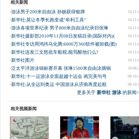
相关新闻
·
游泳男子200米自由泳 孙杨获得银牌
10-11-
·
新华社:莫让冬季长跑变成"牟利工具"
10-11-
·
游泳各项世界纪录 男子800米自由泳纪录归张琳
10-11-
·
新华社摄影部2010年11月08日发稿目录(国际对内)(
10-11-
·
新华社专访周鸿祎马化腾:6000万360软件被卸载(图)
10-11-
·
新华社连发三文怒批车船税,能骂醒他们么?
10-11-
·
新华社图片
10-11-
·
泛太平洋游泳锦标赛开幕 张琳1500米自由泳摘铜
10-08-
·
新华社:十一运游泳全面超越十运会 画完美句号
09-10-
·
新华社:从全运到奥运 中国游泳从济南再度起航
09-10-
更多关于
新华社 游泳
的新闻>
相关视频新闻