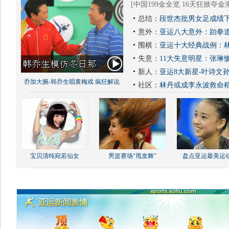
[
中国199金全览 16天狂掀夺金
总结：
段世杰批男女足成绩下
意外：
亚运八大意外：跆拳道
围棋：
亚运十大经典战例：林
失意：
11大失意明星：张琳
新人：
亚运8大新星-叶诗文
乔加大腕-韩乔生唱黄梅戏 疯狂解说
社区：
林丹或成李永波救命
宝贝清纯宛若仙女
男篮赛场“甩发舞”
盘点亚运最美运