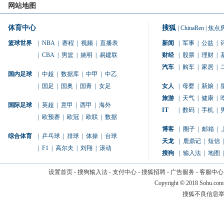
网站地图
体育中心
搜狐
|
ChinaRen
|
焦点
篮球世界
|
NBA
|
赛程
|
视频
|
直播表
新闻
|
军事
|
公益
|
|
CBA
|
男篮
|
姚明
|
易建联
财经
|
股票
|
理财
|
汽车
|
购车
|
家居
|
国内足球
|
中超
|
数据库
|
中甲
|
中乙
|
国足
|
国奥
|
国青
|
女足
女人
|
母婴
|
新娘
|
旅游
|
天气
|
健康
|
国际足球
|
英超
|
意甲
|
西甲
|
海外
IT
|
数码
|
手机
|
|
欧预赛
|
欧冠
|
欧联
|
数据
博客
|
圈子
|
邮箱
|
综合体育
|
乒乓球
|
排球
|
体操
|
台球
天龙
|
鹿鼎记
|
短信
|
|
F1
|
高尔夫
|
刘翔
|
滚动
搜狗
|
输入法
|
地图
|
设置首页
-
搜狗输入法
-
支付中心
-
搜狐招聘
-
广告服务
-
客服中心
Copyright
©
2018 Sohu.com
搜狐不良信息