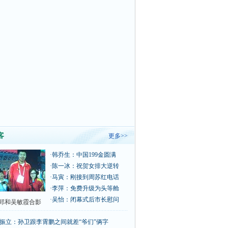
客
更多>>
·
韩乔生：中国199金圆满
·
陈一冰：祝贺女排大逆转
·
马寅：刚接到周苏红电话
·
李萍：免费升级为头等舱
·
吴怡：闭幕式后市长慰问
郅和吴敏霞合影
振立：孙卫跟李霄鹏之间就差“爷们”俩字