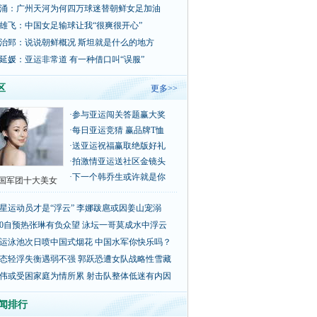
涌：广州天河为何四万球迷替朝鲜女足加油
雄飞：中国女足输球让我“很爽很开心”
治郅：说说朝鲜概况 斯坦就是什么的地方
延媛：亚运非常道 有一种借口叫“误服”
区
更多>>
·
参与亚运闯关答题赢大奖
·
每日亚运竞猜 赢品牌T恤
·
送亚运祝福赢取绝版好礼
·
拍激情亚运送社区金镜头
·
下一个韩乔生或许就是你
国军团十大美女
星运动员才是“浮云” 李娜跋扈或因姜山宠溺
00自预热张琳有负众望 泳坛一哥莫成水中浮云
运泳池次日喷中国式烟花 中国水军你快乐吗？
态轻浮失衡遇弱不强 郭跃恐遭女队战略性雪藏
伟或受困家庭为情所累 射击队整体低迷有内因
闻排行