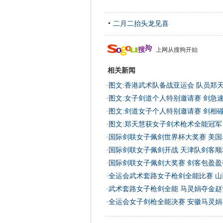
二月二抬头龙见喜
上网从搜狗开始
相关新闻
·
图文:香港武术队备战亚运会 队员郑
·
图文:女子剑道个人特别邀请赛 剑急
·
图文:剑道女子个人特别邀请赛 剑相
·
图文:郑天慧获女子剑术枪术全能冠军
·
国际剑联女子佩剑世界杯大奖赛 美国
·
国际剑联女子佩剑开战 天津队剑客顺
·
国际剑联女子佩剑大奖赛 剑客包盈盈
·
全运会武术套路女子枪剑全能比赛 山
·
武术套路女子枪剑全能 马灵娟夺金赵
·
全运会女子剑枪全能决赛 安徽马灵娟