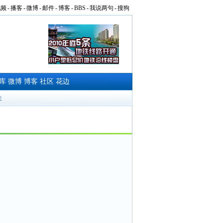
视频
-
播客
-
微博
-
邮件
-
博客
-
BBS
-
我说两句
-
搜狗
库
微博
博客
社区
花边
夫