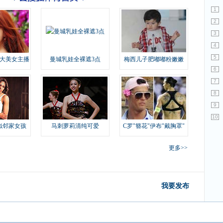
1
2
3
4
5
大美女主播
曼城乳娃全裸遮3点
梅西儿子肥嘟嘟粉嫩嫩
6
7
8
9
10
似邻家女孩
马刺萝莉清纯可爱
C罗"簪花"伊布"戴胸罩"
更多>>
我要发布