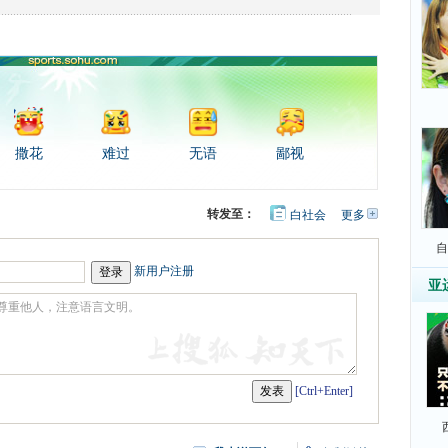
撒花
难过
无语
鄙视
转发至：
白社会
更多
开
心
豆
网
自
瓣
新用户注册
亚
[Ctrl+Enter]