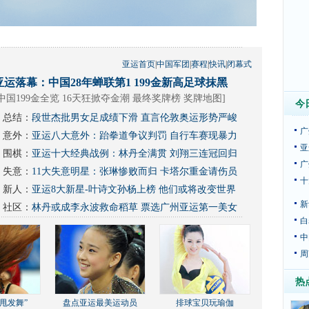
亚运首页
|
中国军团
|
赛程
|
快讯
|
闭幕式
亚运落幕：中国28年蝉联第1 199金新高足球抹黑
中国199金全览 16天狂掀夺金潮
最终奖牌榜
奖牌地图
]
今
总结：
段世杰批男女足成绩下滑 直言伦敦奥运形势严峻
广
意外：
亚运八大意外：跆拳道争议判罚 自行车赛现暴力
亚
围棋：
亚运十大经典战例：林丹全满贯 刘翔三连冠回归
广
失意：
11大失意明星：张琳惨败而归 卡塔尔重金请伤员
十
新人：
亚运8大新星-叶诗文孙杨上榜 他们或将改变世界
新
社区：
林丹或成李永波救命稻草
票选广州亚运第一美女
白
中
周
热
甩发舞”
盘点亚运最美运动员
排球宝贝玩瑜伽