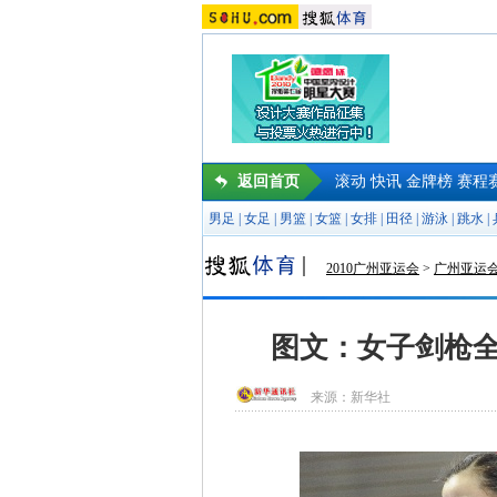
返回首页
滚动
快讯
金牌榜
赛程
男足
|
女足
|
男篮
|
女篮
|
女排
|
田径
|
游泳
|
跳水
|
2010广州亚运会
>
广州亚运
图文：女子剑枪全
来源：
新华社