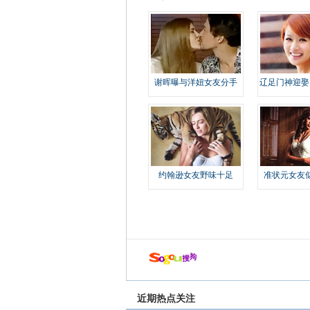
谢晖曝与洋妞女友分手
辽足门神迎娶
约翰逊女友野味十足
准状元女友
近期热点关注