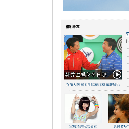
精彩推荐
[
乔加大腕-韩乔生唱黄梅戏 疯狂解说
宝贝清纯宛若仙女
男篮赛场“