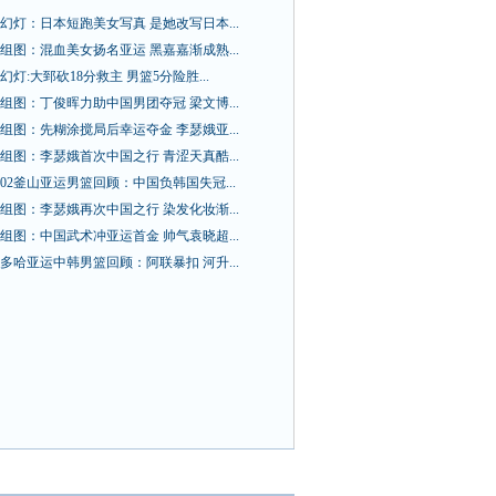
幻灯：日本短跑美女写真 是她改写日本...
组图：混血美女扬名亚运 黑嘉嘉渐成熟...
幻灯:大郅砍18分救主 男篮5分险胜...
组图：丁俊晖力助中国男团夺冠 梁文博...
组图：先糊涂搅局后幸运夺金 李瑟娥亚...
组图：李瑟娥首次中国之行 青涩天真酷...
02釜山亚运男篮回顾：中国负韩国失冠...
组图：李瑟娥再次中国之行 染发化妆渐...
组图：中国武术冲亚运首金 帅气袁晓超...
多哈亚运中韩男篮回顾：阿联暴扣 河升...