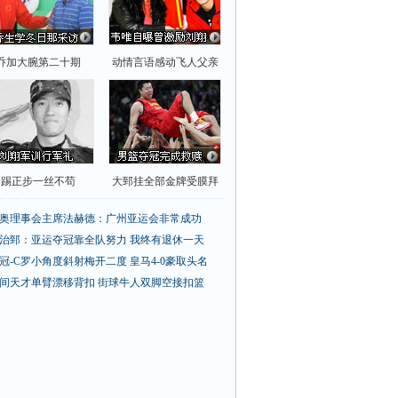
乔加大腕第二十期
动情言语感动飞人父亲
踢正步一丝不苟
大郅挂全部金牌受膜拜
奥理事会主席法赫德：广州亚运会非常成功
治郅：亚运夺冠靠全队努力 我终有退休一天
冠-C罗小角度斜射梅开二度 皇马4-0豪取头名
间天才单臂漂移背扣
街球牛人双脚空接扣篮