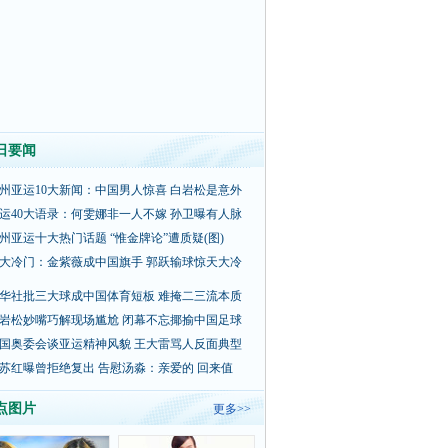
日要闻
州亚运10大新闻：中国男人惊喜 白岩松是意外
运40大语录：何雯娜非一人不嫁 孙卫曝有人脉
州亚运十大热门话题 “惟金牌论”遭质疑(图)
大冷门：金紫薇成中国旗手 郭跃输球惊天大冷
华社批三大球成中国体育短板 难掩二三流本质
岩松妙嘴巧解现场尴尬 闭幕不忘揶揄中国足球
国奥委会谈亚运精神风貌 王大雷骂人反面典型
苏红曝曾拒绝复出 告慰汤淼：亲爱的 回来值
点图片
更多>>