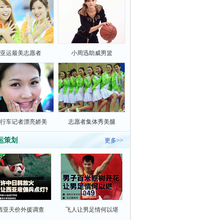
亚运最美志愿者
小周迅助威男篮
行车记者漂亮娇美
志愿者集体秀美腿
运策划
更多>>
西亚天价外援调查
飞人让男足情何以堪