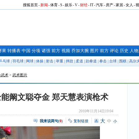
搜狐首页
-
新闻
-
体育
-
S
-
娱乐
-
V
-
财经
-
IT
-
汽车
-
房产
-
家居
-
女人
-
赛果
转播表
中国
分项
诸强
前方
视频
乔加大腕
图片
前方
评论
历史
人物
乒乓球
|
羽毛球
|
网球
|
体操
|
射击
|
举重
|
摔跤
|
柔道
|
跆拳道
|
拳击
|
台球
|
围棋
|
高尔
会武术
>
武术图片
能阚文聪夺金 郑天慧表演枪术
2010年11月14日19:04
大
我来说两句
(
0
)
复制链接
中
小