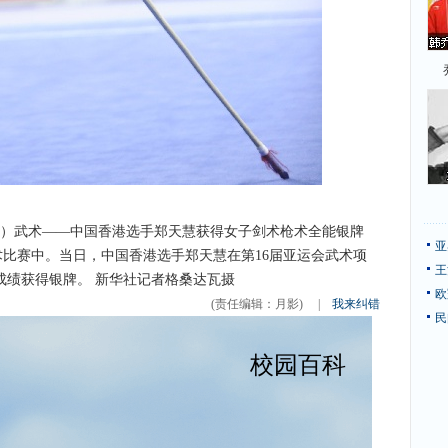
会）（3）武术——中国香港选手郑天慧获得女子剑术枪术全能银牌
亚
枪术比赛中。当日，中国香港选手郑天慧在第16届亚运会武术项
王
的成绩获得银牌。 新华社记者格桑达瓦摄
欧
(责任编辑：月影)
|
我来纠错
民