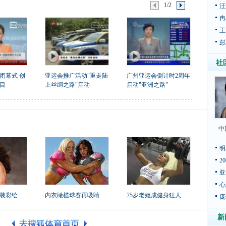
1/2
汪
冉
王
彭
社
闭幕式 创
亚运会推广活动"重走陆
广州亚运会倒计时2周年
目
上丝绸之路"启动
启动"亚洲之路"
中
明
2
亚
心
装彩绘
内衣橄榄球赛再吸睛
75岁老妪成健身狂人
庞
新