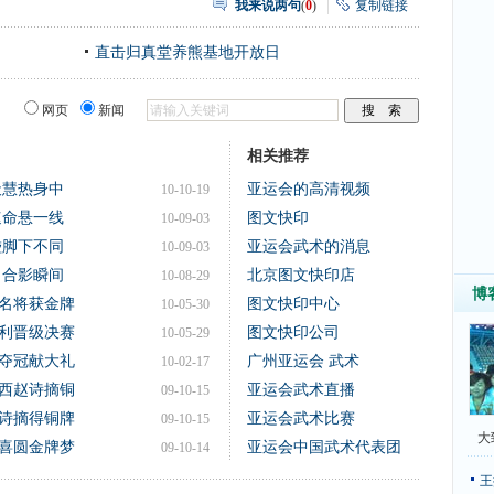
我来说两句
(
0
)
复制链接
直击归真堂养熊基地开放日
网页
新闻
相关推荐
天慧热身中
亚运会的高清视频
10-10-19
速命悬一线
图文快印
10-09-03
碰脚下不同
亚运会武术的消息
10-09-03
 合影瞬间
北京图文快印店
10-08-29
博
名将获金牌
图文快印中心
10-05-30
利晋级决赛
图文快印公司
10-05-29
夺冠献大礼
广州亚运会 武术
10-02-17
西赵诗摘铜
亚运会武术直播
09-10-15
诗摘得铜牌
亚运会武术比赛
09-10-15
大
喜圆金牌梦
亚运会中国武术代表团
09-10-14
王