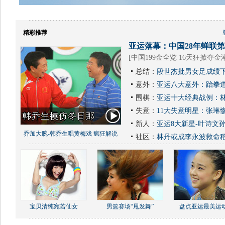
精彩推荐
亚运落幕：中国28年蝉联第1
[
中国199金全览 16天狂掀夺金
总结：
段世杰批男女足成绩下
意外：
亚运八大意外：跆拳道
围棋：
亚运十大经典战例：林
失意：
11大失意明星：张琳
新人：
亚运8大新星-叶诗文
乔加大腕-韩乔生唱黄梅戏 疯狂解说
社区：
林丹或成李永波救命
宝贝清纯宛若仙女
男篮赛场“甩发舞”
盘点亚运最美运