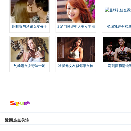
谢晖曝与洋妞女友分手
辽足门神迎娶大美女主播
曼城乳娃全裸遮
约翰逊女友野味十足
准状元女友似邻家女孩
马刺萝莉清纯
近期热点关注