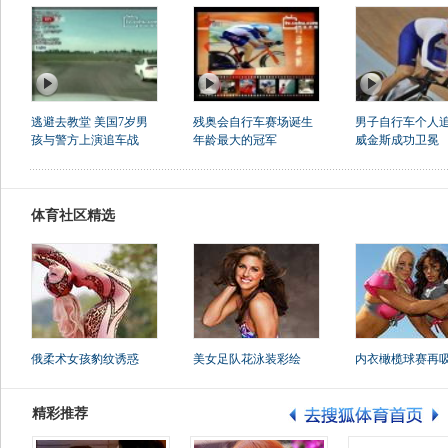
逃避去教堂 美国7岁男
残奥会自行车赛场诞生
男子自行车个人
孩与警方上演追车战
年龄最大的冠军
威金斯成功卫冕
体育社区精选
俄柔术女孩豹纹诱惑
美女足队花泳装彩绘
内衣橄榄球赛再
精彩推荐