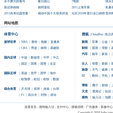
永不磨灭的番号
夏日甜心
7电影
快乐
新还珠格格
姚明退役
2011上海车展
私募
2011高考试题答案
感动中国十大母亲评选
社区2010年度行业口碑榜
贵州
网站地图
体育中心
搜狐
|
ChinaRen
|
焦点
篮球世界
|
NBA
|
赛程
|
视频
|
直播表
新闻
|
军事
|
公益
|
|
CBA
|
男篮
|
姚明
|
易建联
财经
|
股票
|
理财
|
汽车
|
购车
|
家居
|
国内足球
|
中超
|
数据库
|
中甲
|
中乙
|
国足
|
国奥
|
国青
|
女足
女人
|
母婴
|
新娘
|
旅游
|
天气
|
健康
|
国际足球
|
英超
|
意甲
|
西甲
|
海外
IT
|
数码
|
手机
|
|
欧预赛
|
欧冠
|
欧联
|
数据
博客
|
圈子
|
邮箱
|
综合体育
|
乒乓球
|
排球
|
体操
|
台球
天龙
|
鹿鼎记
|
短信
|
|
F1
|
高尔夫
|
刘翔
|
滚动
搜狗
|
输入法
|
地图
|
设置首页
-
搜狗输入法
-
支付中心
-
搜狐招聘
-
广告服务
-
客服中心
Copyright
©
2018 Sohu.com