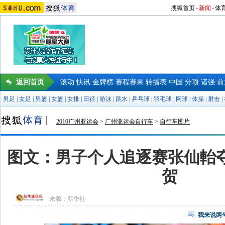
搜狐首页
-
新闻
-
体
返回首页
滚动
快讯
金牌榜
赛程赛果
转播表
中国
分项
诸强
前
男足
|
女足
|
男篮
|
女篮
|
女排
|
田径
|
游泳
|
跳水
|
乒乓球
|
羽毛球
|
网球
|
体操
|
射击
|
2010广州亚运会
>
广州亚运会自行车
>
自行车图片
图文：男子个人追逐赛张仙軩夺
贺
来源：
新华社
我来说两