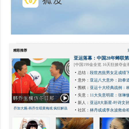
精彩推荐
亚运落幕：中国28年蝉联第1
[
中国199金全览 16天狂掀夺金
总结：
段世杰批男女足成绩下
意外：
亚运八大意外：跆拳道
围棋：
亚运十大经典战例：林
失意：
11大失意明星：张琳
新人：
亚运8大新星-叶诗文
乔加大腕-韩乔生唱黄梅戏 疯狂解说
社区：
林丹或成李永波救命