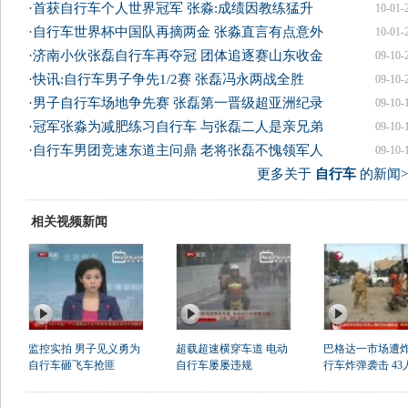
·
首获自行车个人世界冠军 张淼:成绩因教练猛升
10-01-
·
自行车世界杯中国队再摘两金 张淼直言有点意外
10-01-
·
济南小伙张磊自行车再夺冠 团体追逐赛山东收金
09-10-
·
快讯:自行车男子争先1/2赛 张磊冯永两战全胜
09-10-
·
男子自行车场地争先赛 张磊第一晋级超亚洲纪录
09-10-
·
冠军张淼为减肥练习自行车 与张磊二人是亲兄弟
09-10-
·
自行车男团竞速东道主问鼎 老将张磊不愧领军人
09-10-
更多关于
自行车
的新闻>
相关视频新闻
监控实拍 男子见义勇为
超载超速横穿车道 电动
巴格达一市场遭
自行车砸飞车抢匪
自行车屡屡违规
行车炸弹袭击 43人