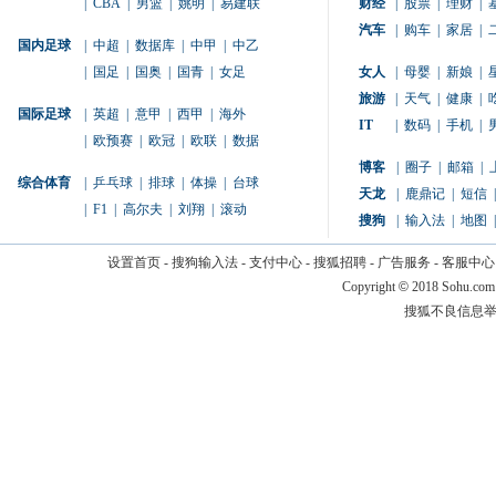
|
CBA
|
男篮
|
姚明
|
易建联
财经
|
股票
|
理财
|
汽车
|
购车
|
家居
|
国内足球
|
中超
|
数据库
|
中甲
|
中乙
|
国足
|
国奥
|
国青
|
女足
女人
|
母婴
|
新娘
|
旅游
|
天气
|
健康
|
国际足球
|
英超
|
意甲
|
西甲
|
海外
IT
|
数码
|
手机
|
|
欧预赛
|
欧冠
|
欧联
|
数据
博客
|
圈子
|
邮箱
|
综合体育
|
乒乓球
|
排球
|
体操
|
台球
天龙
|
鹿鼎记
|
短信
|
|
F1
|
高尔夫
|
刘翔
|
滚动
搜狗
|
输入法
|
地图
|
设置首页
-
搜狗输入法
-
支付中心
-
搜狐招聘
-
广告服务
-
客服中心
Copyright
©
2018 Sohu.com
搜狐不良信息