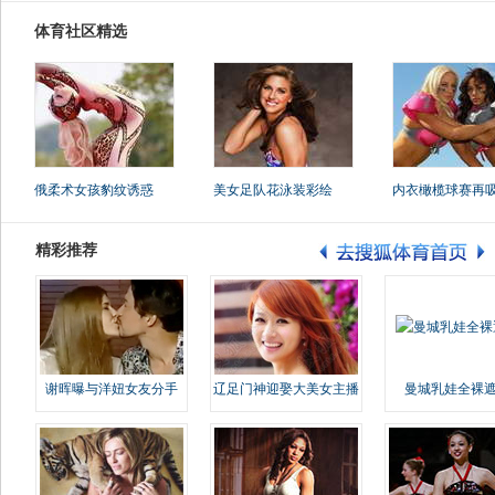
体育社区精选
俄柔术女孩豹纹诱惑
美女足队花泳装彩绘
内衣橄榄球赛再
精彩推荐
谢晖曝与洋妞女友分手
辽足门神迎娶大美女主播
曼城乳娃全裸遮