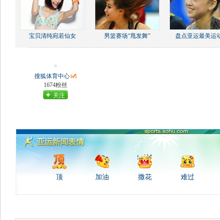
宝贝清纯宛若仙女
男篮赛场“甩发舞”
盘点亚运最美运
搜狐体育中心
1674粉丝
关注
顶
加油
撒花
难过