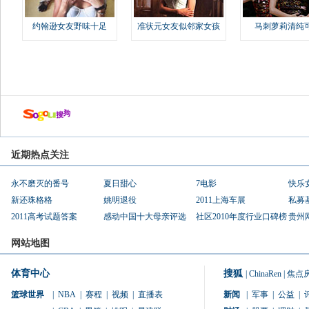
约翰逊女友野味十足
准状元女友似邻家女孩
马刺萝莉清纯
近期热点关注
永不磨灭的番号
夏日甜心
7电影
快乐
新还珠格格
姚明退役
2011上海车展
私募
2011高考试题答案
感动中国十大母亲评选
社区2010年度行业口碑榜
贵州
网站地图
体育中心
搜狐
|
ChinaRen
|
焦点
篮球世界
|
NBA
|
赛程
|
视频
|
直播表
新闻
|
军事
|
公益
|