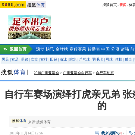
搜狐首页
-
新闻
-
体
返回首页
滚动
快讯
金牌榜
赛程赛果
转播表
中国
分项
诸强
前
男足
|
女足
|
男篮
|
女篮
|
女排
|
田径
|
游泳
|
跳水
|
乒乓球
|
羽毛球
|
网球
|
体操
|
射击
|
2010广州亚运会
>
广州亚运会自行车
>
自行车动态
自行车赛场演绎打虎亲兄弟 张
的
来源:
搜狐体育
2010年11月14日12:56
我来说两句
(
0
)