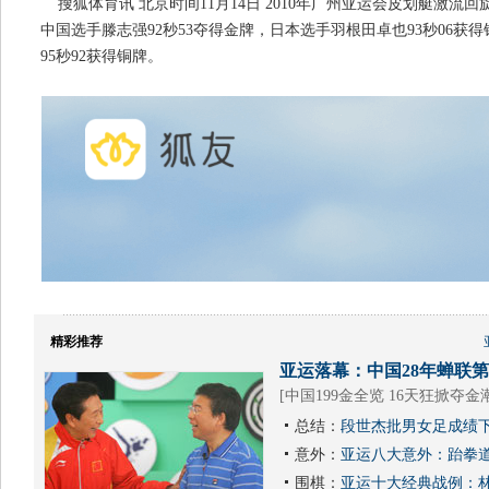
搜狐体育讯 北京时间11月14日 2010年广州亚运会皮划艇激流
中国选手滕志强92秒53夺得金牌，日本选手羽根田卓也93秒06获
95秒92获得铜牌。
精彩推荐
亚运落幕：中国28年蝉联第1
[
中国199金全览 16天狂掀夺金
总结：
段世杰批男女足成绩下
意外：
亚运八大意外：跆拳道
围棋：
亚运十大经典战例：林