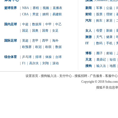
|
ChinaRen
|
焦点
篮球世界
|
NBA
|
赛程
|
视频
|
直播表
新闻
|
军事
|
公益
|
|
CBA
|
男篮
|
姚明
|
易建联
财经
|
股票
|
理财
|
汽车
|
购车
|
家居
|
国内足球
|
中超
|
数据库
|
中甲
|
中乙
|
国足
|
国奥
|
国青
|
女足
女人
|
母婴
|
新娘
|
旅游
|
天气
|
健康
|
国际足球
|
英超
|
意甲
|
西甲
|
海外
IT
|
数码
|
手机
|
|
欧预赛
|
欧冠
|
欧联
|
数据
博客
|
圈子
|
邮箱
|
综合体育
|
乒乓球
|
排球
|
体操
|
台球
天龙
|
鹿鼎记
|
短信
|
|
F1
|
高尔夫
|
刘翔
|
滚动
搜狗
|
输入法
|
地图
|
设置首页
-
搜狗输入法
-
支付中心
-
搜狐招聘
-
广告服务
-
客服中心
Copyright
©
2018 Sohu.com
搜狐不良信息