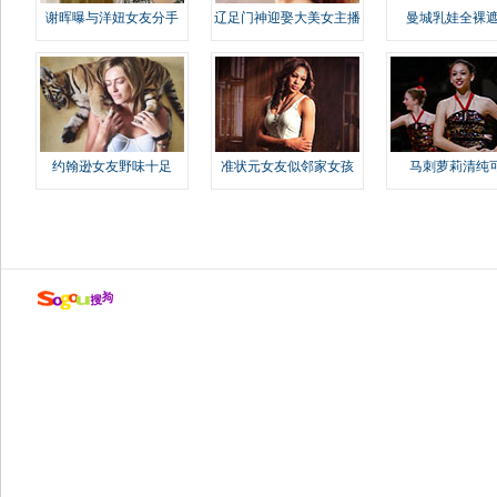
谢晖曝与洋妞女友分手
辽足门神迎娶大美女主播
曼城乳娃全裸遮
约翰逊女友野味十足
准状元女友似邻家女孩
马刺萝莉清纯