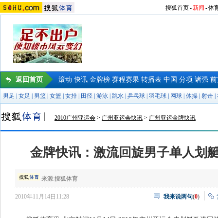
搜狐首页
-
新闻
-
体
返回首页
滚动
快讯
金牌榜
赛程赛果
转播表
中国
分项
诸强
前
男足
|
女足
|
男篮
|
女篮
|
女排
|
田径
|
游泳
|
跳水
|
乒乓球
|
羽毛球
|
网球
|
体操
|
射击
|
2010广州亚运会
>
广州亚运会快讯
>
广州亚运金牌快讯
金牌快讯：激流回旋男子单人划艇
来源:
搜狐体育
2010年11月14日11:28
我来说两句
(
0
)