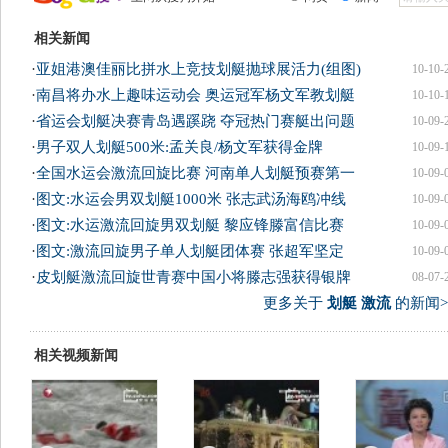
相关新闻
·
亚姐港澳佳丽比拼水上竞技划艇抛球展活力(组图)
10-10-
·
南昌将办水上趣味运动会 奥运冠军杨文军教划艇
10-10-
·
省运会划艇决赛青岛遇蹊跷 夺冠热门赛艇出问题
10-09-
·
男子双人划艇500米:孟关良/杨文军获得金牌
10-09-
·
全国水运会激流回旋比赛 河南单人划艇预赛第一
10-09-
·
图文:水运会男双划艇1000米 张志武汤海鸥冲线
10-09-
·
图文:水运激流回旋男双划艇 黎应锋滕富信比赛
10-09-
·
图文:激流回旋男子单人划艇团体赛 张超军坚定
10-09-
·
皮划艇激流回旋世青赛中国小将滕志强获得银牌
08-07-
更多关于
划艇 激流
的新闻>
相关视频新闻