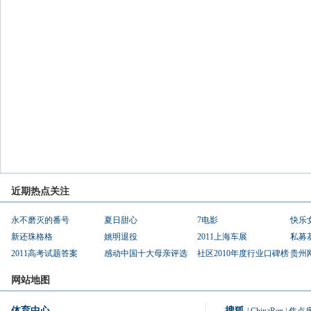
近期热点关注
永不磨灭的番号
夏日甜心
7电影
快乐
新还珠格格
姚明退役
2011上海车展
私募
2011高考试题答案
感动中国十大母亲评选
社区2010年度行业口碑榜
贵州
网站地图
体育中心
搜狐