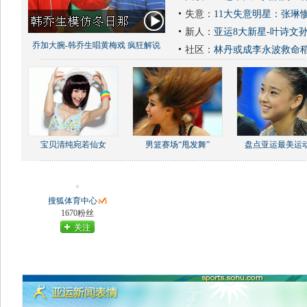
失意：
11大失意明星：张琳
新人：
亚运8大新星-叶诗文
乔加大腕-韩乔生唱黄梅戏 疯狂解说
社区：
林丹或成李永波救命
宝贝清纯宛若仙女
男篮赛场“甩发舞”
盘点亚运最美运
搜狐体育中心
1670粉丝
关注