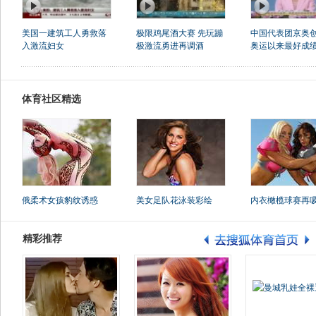
美国一建筑工人勇救落
极限鸡尾酒大赛 先玩蹦
中国代表团京奥
入激流妇女
极激流勇进再调酒
奥运以来最好成
体育社区精选
俄柔术女孩豹纹诱惑
美女足队花泳装彩绘
内衣橄榄球赛再
精彩推荐