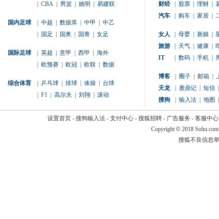
|
CBA
|
男篮
|
姚明
|
易建联
财经
|
股票
|
理财
|
汽车
|
购车
|
家居
|
国内足球
|
中超
|
数据库
|
中甲
|
中乙
|
国足
|
国奥
|
国青
|
女足
女人
|
母婴
|
新娘
|
旅游
|
天气
|
健康
|
国际足球
|
英超
|
意甲
|
西甲
|
海外
IT
|
数码
|
手机
|
|
欧预赛
|
欧冠
|
欧联
|
数据
博客
|
圈子
|
邮箱
|
综合体育
|
乒乓球
|
排球
|
体操
|
台球
天龙
|
鹿鼎记
|
短信
|
|
F1
|
高尔夫
|
刘翔
|
滚动
搜狗
|
输入法
|
地图
|
设置首页
-
搜狗输入法
-
支付中心
-
搜狐招聘
-
广告服务
-
客服中心
Copyright
©
2018 Sohu.com
搜狐不良信息