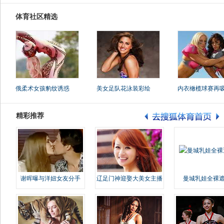
体育社区精选
俄柔术女孩豹纹诱惑
美女足队花泳装彩绘
内衣橄榄球赛再
精彩推荐
谢晖曝与洋妞女友分手
辽足门神迎娶大美女主播
曼城乳娃全裸遮