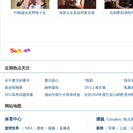
约翰逊女友野味十足
准状元女友似邻家女孩
马刺萝莉清纯
近期热点关注
永不磨灭的番号
夏日甜心
7电影
快乐
新还珠格格
姚明退役
2011上海车展
私募
2011高考试题答案
感动中国十大母亲评选
社区2010年度行业口碑榜
贵州
网站地图
体育中心
搜狐
|
ChinaRen
|
焦点
篮球世界
|
NBA
|
赛程
|
视频
|
直播表
新闻
|
军事
|
公益
|