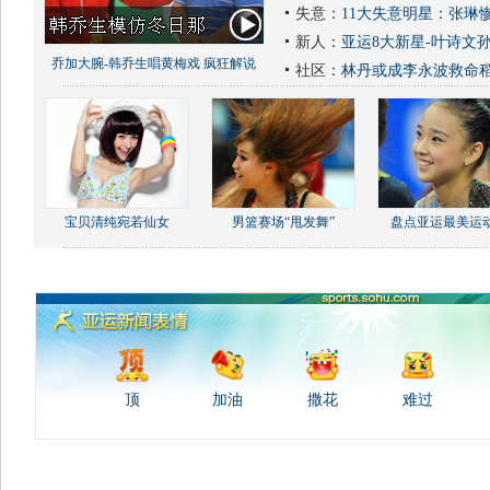
失意：
11大失意明星：张琳
新人：
亚运8大新星-叶诗文
乔加大腕-韩乔生唱黄梅戏 疯狂解说
社区：
林丹或成李永波救命
宝贝清纯宛若仙女
男篮赛场“甩发舞”
盘点亚运最美运
顶
加油
撒花
难过