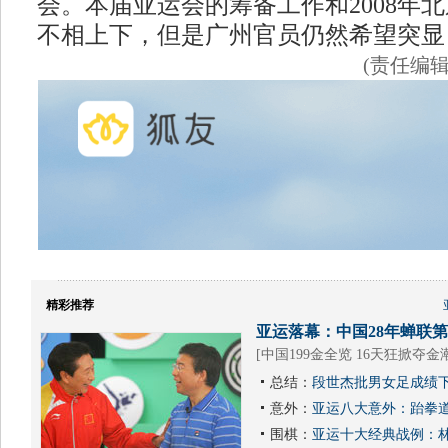
会。本届亚运会的筹备工作和2008年
不相上下，但是广州官员仍然希望突显
(责任编
精彩推荐
亚运落幕：中国28年蝉联第1
[
中国199金全览 16天狂掀夺金
总结：
段世杰批男女足成绩下
意外：
亚运八大意外：跆拳道
围棋：
亚运十大经典战例：林