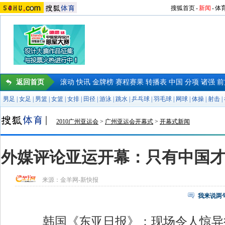
搜狐首页
-
新闻
-
体
返回首页
滚动
快讯
金牌榜
赛程赛果
转播表
中国
分项
诸强
前
男足
|
女足
|
男篮
|
女篮
|
女排
|
田径
|
游泳
|
跳水
|
乒乓球
|
羽毛球
|
网球
|
体操
|
射击
|
2010广州亚运会
>
广州亚运会开幕式
>
开幕式新闻
外媒评论亚运开幕：只有中国
来源：
金羊网-新快报
我来说两
韩国《东亚日报》：现场令人惊异