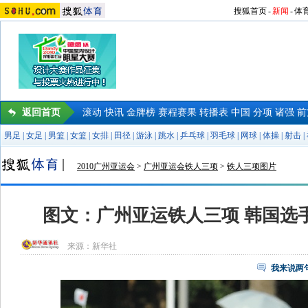
搜狐首页
-
新闻
-
体
返回首页
滚动
快讯
金牌榜
赛程赛果
转播表
中国
分项
诸强
前
男足
|
女足
|
男篮
|
女篮
|
女排
|
田径
|
游泳
|
跳水
|
乒乓球
|
羽毛球
|
网球
|
体操
|
射击
|
2010广州亚运会
>
广州亚运会铁人三项
>
铁人三项图片
图文：广州亚运铁人三项 韩国选
来源：
新华社
我来说两