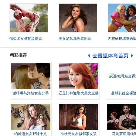
俄柔术女孩豹纹诱惑
美女足队花泳装彩绘
内衣橄榄球赛再
精彩推荐
谢晖曝与洋妞女友分手
辽足门神迎娶大美女主播
曼城乳娃全裸遮
约翰逊女友野味十足
准状元女友似邻家女孩
马刺萝莉清纯