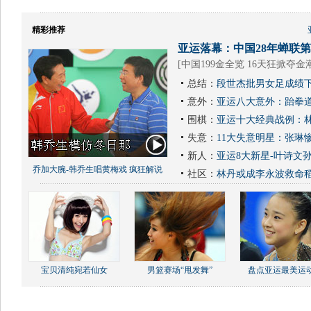
精彩推荐
亚运落幕：中国28年蝉联第1
[
中国199金全览 16天狂掀夺金
总结：
段世杰批男女足成绩下
意外：
亚运八大意外：跆拳道
围棋：
亚运十大经典战例：林
失意：
11大失意明星：张琳
新人：
亚运8大新星-叶诗文
乔加大腕-韩乔生唱黄梅戏 疯狂解说
社区：
林丹或成李永波救命
宝贝清纯宛若仙女
男篮赛场“甩发舞”
盘点亚运最美运