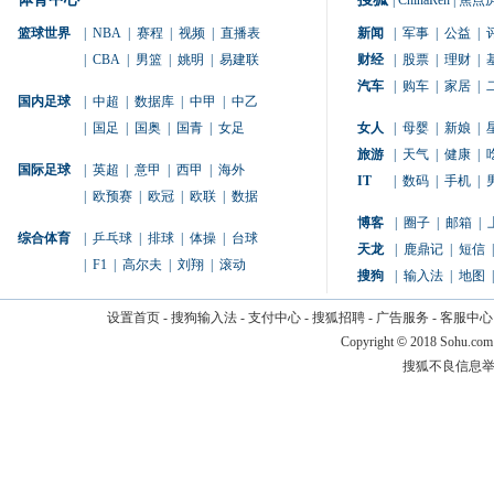
|
ChinaRen
|
焦点
篮球世界
|
NBA
|
赛程
|
视频
|
直播表
新闻
|
军事
|
公益
|
|
CBA
|
男篮
|
姚明
|
易建联
财经
|
股票
|
理财
|
汽车
|
购车
|
家居
|
国内足球
|
中超
|
数据库
|
中甲
|
中乙
|
国足
|
国奥
|
国青
|
女足
女人
|
母婴
|
新娘
|
旅游
|
天气
|
健康
|
国际足球
|
英超
|
意甲
|
西甲
|
海外
IT
|
数码
|
手机
|
|
欧预赛
|
欧冠
|
欧联
|
数据
博客
|
圈子
|
邮箱
|
综合体育
|
乒乓球
|
排球
|
体操
|
台球
天龙
|
鹿鼎记
|
短信
|
|
F1
|
高尔夫
|
刘翔
|
滚动
搜狗
|
输入法
|
地图
|
设置首页
-
搜狗输入法
-
支付中心
-
搜狐招聘
-
广告服务
-
客服中心
Copyright
©
2018 Sohu.com
搜狐不良信息