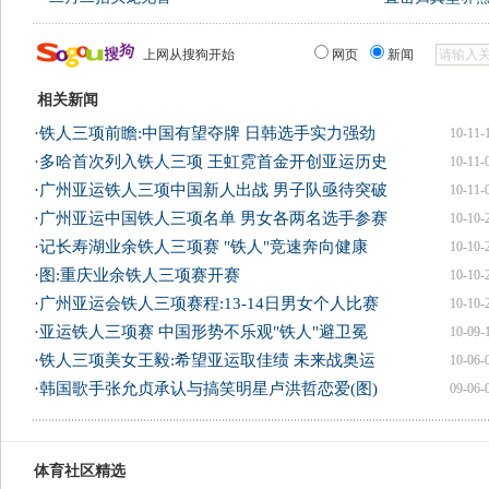
上网从搜狗开始
网页
新闻
相关新闻
·
铁人三项前瞻:中国有望夺牌 日韩选手实力强劲
10-11-
·
多哈首次列入铁人三项 王虹霓首金开创亚运历史
10-11-
·
广州亚运铁人三项中国新人出战 男子队亟待突破
10-11-
·
广州亚运中国铁人三项名单 男女各两名选手参赛
10-10-
·
记长寿湖业余铁人三项赛 "铁人"竞速奔向健康
10-10-
·
图:重庆业余铁人三项赛开赛
10-10-
·
广州亚运会铁人三项赛程:13-14日男女个人比赛
10-10-
·
亚运铁人三项赛 中国形势不乐观"铁人"避卫冕
10-09-
·
铁人三项美女王毅:希望亚运取佳绩 未来战奥运
10-06-
·
韩国歌手张允贞承认与搞笑明星卢洪哲恋爱(图)
09-06-
体育社区精选