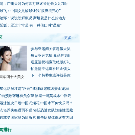
涌：广州天河为何四万球迷替朝鲜女足加油
雄飞：中国女足输球让我“很爽很开心”
治郅：说说朝鲜概况 斯坦就是什么的地方
延媛：亚运非常道 有一种借口叫“误服”
区
更多>>
·
参与亚运闯关答题赢大奖
·
每日亚运竞猜 赢品牌T恤
·
送亚运祝福赢取绝版好礼
·
拍激情亚运送社区金镜头
·
下一个韩乔生或许就是你
国军团十大美女
星运动员才是“浮云” 李娜跋扈或因姜山宠溺
00自预热张琳有负众望 泳坛一哥莫成水中浮云
运泳池次日喷中国式烟花 中国水军你快乐吗？
态轻浮失衡遇弱不强 郭跃恐遭女队战略性雪藏
伟或受困家庭为情所累 射击队整体低迷有内因
闻排行