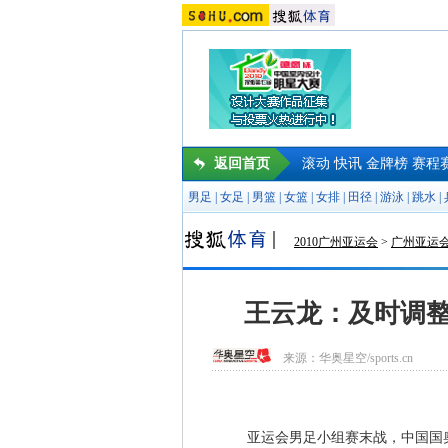
返回首页
滚动
快讯
金牌榜
赛程
男足
|
女足
|
男篮
|
女篮
|
女排
|
田径
|
游泳
|
跳水
|
2010广州亚运会
>
广州亚运
王云龙：及时调整
来源：
华奥星空/sports.cn
亚运会男足小组赛末战，中国国奥队