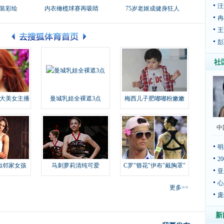
汪
装彩绘
内衣橄榄球赛再吸睛
75岁老妪成健身狂人
冉
王
彭
社
大美女主播
曼城乳娃全裸遮3点
梅西儿子肥嘟嘟粉嫩嫩
中
明
2
似邻家女孩
马刺萝莉清纯可爱
C罗"簪花"伊布"戴胸罩"
亚
心
更多>>
庞
新