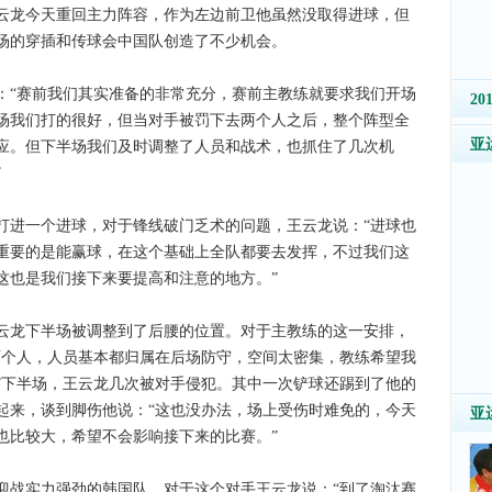
云龙今天重回主力阵容，作为左边前卫他虽然没取得进球，但
场的穿插和传球会中国队创造了不少机会。
“赛前我们其实准备的非常充分，赛前主教练就要求我们开场
2
场我们打的很好，但当对手被罚下去两个人之后，整个阵型全
亚
应。但下半场我们及时调整了人员和战术，也抓住了几次机
”
进一个进球，对于锋线破门乏术的问题，王云龙说：“进球也
重要的是能赢球，在这个基础上全队都要去发挥，不过我们这
这也是我们接下来要提高和注意的地方。”
龙下半场被调整到了后腰的位置。对于主教练的这一安排，
两个人，人员基本都归属在后场防守，空间太密集，教练希望我
”下半场，王云龙几次被对手侵犯。其中一次铲球还踢到了他的
起来，谈到脚伤他说：“这也没办法，场上受伤时难免的，今天
亚
也比较大，希望不会影响接下来的比赛。”
战实力强劲的韩国队，对于这个对手王云龙说：“到了淘汰赛