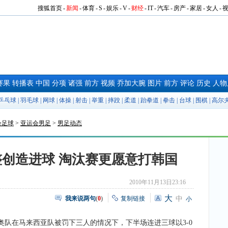
搜狐首页
-
新闻
-
体育
-
S
-
娱乐
-
V
-
财经
-
IT
-
汽车
-
房产
-
家居
-
女人
-
赛果
转播表
中国
分项
诸强
前方
视频
乔加大腕
图片
前方
评论
历史
人物
乒乓球
|
羽毛球
|
网球
|
体操
|
射击
|
举重
|
摔跤
|
柔道
|
跆拳道
|
拳击
|
台球
|
围棋
|
高尔
会足球
>
亚运会男足
>
男足动态
创造进球 淘汰赛更愿意打韩国
2010年11月13日23:16
大
我来说两句
(
0
)
复制链接
中
小
在马来西亚队被罚下三人的情况下，下半场连进三球以3-0