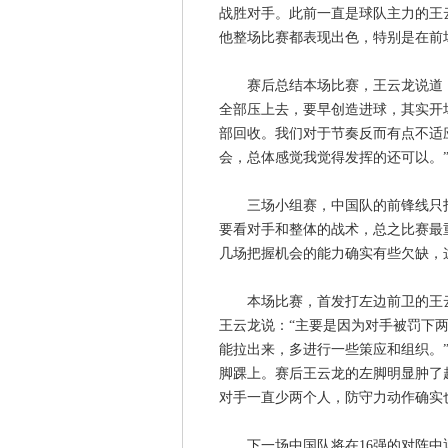
战胜对手。此前一直是球队主力的王
他整场比赛都表现出色，特别是在前
赛后总结本场比赛，王云龙说道：
全部压上去，要早创造进球，其实开
部回收。我们对于节奏反而有点不适
会，总体感觉我觉得发挥的还可以。
三场小组赛，中国队的前锋线只打
要看对手和整体的战术，总之比赛最
几场把握机会的能力确实有些欠缺，
本场比赛，首发打左边前卫的王云
王云龙说：“主要是因为对手被罚下
能拉出来，多进行一些策应和组织。
脚踝上。赛后王云龙的左脚明显肿了
对手一直少两个人，防守力动作确实
下一场中国队将在16强的对阵中迎