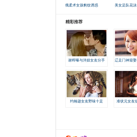
俄柔术女孩豹纹诱惑
美女足队花泳
精彩推荐
谢晖曝与洋妞女友分手
辽足门神迎娶
约翰逊女友野味十足
准状元女友