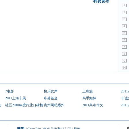
我要发布
1
2
3
4
5
6
7
8
9
10
7电影
快乐女声
上班族
201
2011上海车展
私募基金
高手如林
非诚
选
社区2010年度行业口碑榜
贵州网吧爆炸
2011高考作文
201
搜狐