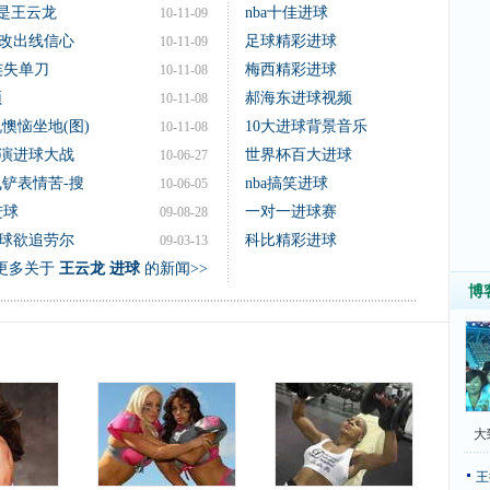
点是王云龙
nba十佳进球
10-11-09
改出线信心
足球精彩进球
10-11-09
连失单刀
梅西精彩进球
10-11-08
顶
郝海东进球视频
10-11-08
懊恼坐地(图)
10大进球背景音乐
10-11-08
演进球大战
世界杯百大进球
10-06-27
铲表情苦-搜
nba搞笑进球
10-06-05
进球
一对一进球赛
09-08-28
球欲追劳尔
科比精彩进球
09-03-13
更多关于
王云龙 进球
的新闻>>
博
大
王