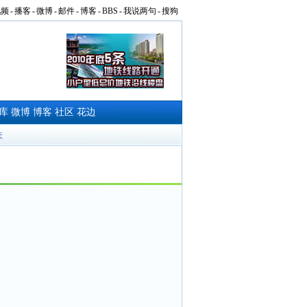
视频
-
播客
-
微博
-
邮件
-
博客
-
BBS
-
我说两句
-
搜狗
库
微博
博客
社区
花边
夫