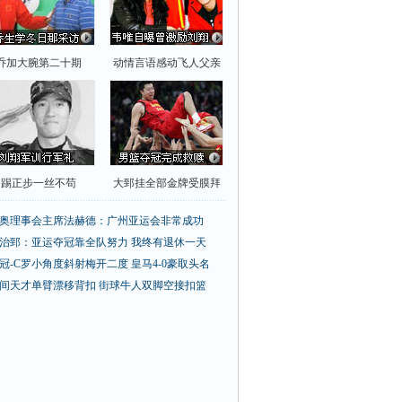
乔加大腕第二十期
动情言语感动飞人父亲
踢正步一丝不苟
大郅挂全部金牌受膜拜
奥理事会主席法赫德：广州亚运会非常成功
治郅：亚运夺冠靠全队努力 我终有退休一天
冠-C罗小角度斜射梅开二度 皇马4-0豪取头名
间天才单臂漂移背扣
街球牛人双脚空接扣篮