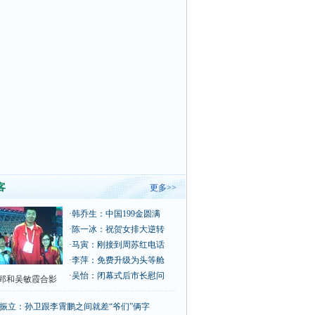
客
更多>>
·
韩乔生：中国199金圆满
·
陈一冰：祝贺女排大逆转
·
马寅：刚接到周苏红电话
·
李萍：免费升级为头等舱
·
吴怡：闭幕式后市长慰问
郅和吴敏霞合影
振立：孙卫跟李霄鹏之间就差“爷们”俩字