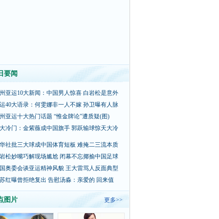
日要闻
州亚运10大新闻：中国男人惊喜 白岩松是意外
运40大语录：何雯娜非一人不嫁 孙卫曝有人脉
州亚运十大热门话题 “惟金牌论”遭质疑(图)
大冷门：金紫薇成中国旗手 郭跃输球惊天大冷
华社批三大球成中国体育短板 难掩二三流本质
岩松妙嘴巧解现场尴尬 闭幕不忘揶揄中国足球
国奥委会谈亚运精神风貌 王大雷骂人反面典型
苏红曝曾拒绝复出 告慰汤淼：亲爱的 回来值
点图片
更多>>