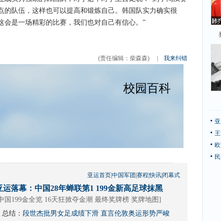
点的队伍，这样也可以提高和锻炼自己。韩国队实力确实很
这会是一场精彩的比赛，我们也对自己有信心。”
(责任编辑：柴森森)
|
我来纠错
亚
王
欧
民
亚运首页
|
中国军团
|
赛程
|
快讯
|
闭幕式
亚运落幕：中国28年蝉联第1 199金新高足球抹黑
中国199金全览 16天狂掀夺金潮
最终奖牌榜
奖牌地图
]
总结：
段世杰批男女足成绩下滑 直言伦敦奥运形势严峻