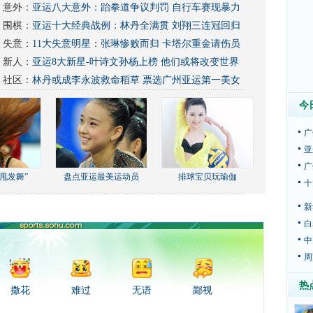
意外：
亚运八大意外：跆拳道争议判罚 自行车赛现暴力
围棋：
亚运十大经典战例：林丹全满贯 刘翔三连冠回归
失意：
11大失意明星：张琳惨败而归 卡塔尔重金请伤员
新人：
亚运8大新星-叶诗文孙杨上榜 他们或将改变世界
社区：
林丹或成李永波救命稻草
票选广州亚运第一美女
今
广
亚
广
甩发舞”
盘点亚运最美运动员
排球宝贝玩瑜伽
十
新
白
中
周
热
撒花
难过
无语
鄙视