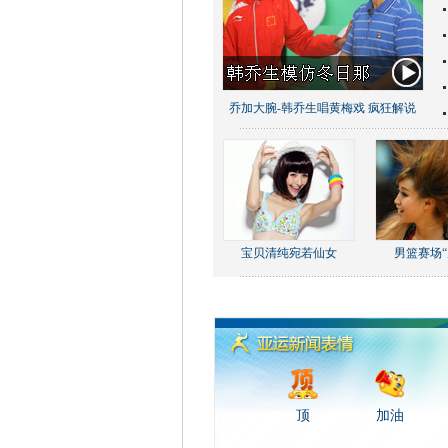
乔加大腕-韩乔生唱黄梅戏 疯狂解说
宝贝清纯宛若仙女
男篮赛场“
顶
加油