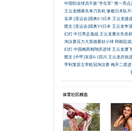
·
中国职业球员不敌"学生军" 惟一亮
·
王云龙憾痛失单刀良机 惨败日本队不
·
实录:[亚运会]国奥0-3日本 王云龙接
·
图文:[亚运会]国奥VS日本 王云龙争
·
幻灯:中日男足激战 王云龙屡次失良机
·
淘汰赛压力大英德看好小球 阿根廷或
·
幻灯:中国梅西翱翔庆进球 王云龙遭飞
·
图文:[中甲]东亚6-1四川 王云龙庆祝
·
亨利复苏主宰欧冠淘汰赛 梅开二度进
体育社区精选