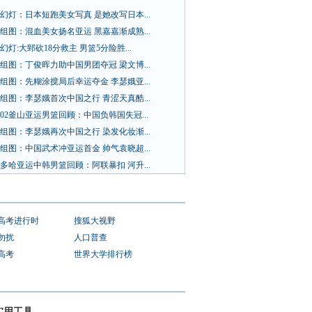
幻灯：日本短跑美女写真 是她改写日本...
组图：混血美女扬名亚运 黑嘉嘉渐成熟...
幻灯:大郅砍18分救主 男篮5分险胜...
组图：丁俊晖力助中国男团夺冠 梁文博...
组图：先糊涂搅局后幸运夺金 李瑟娥亚...
组图：李瑟娥首次中国之行 青涩天真酷...
02釜山亚运男篮回顾：中国负韩国失冠...
组图：李瑟娥再次中国之行 染发化妆渐...
组图：中国武术冲亚运首金 帅气袁晓超...
多哈亚运中韩男篮回顾：阿联暴扣 河升...
1高考进行时
搜狐大视野
勿扰
人口普查
1高考
世界大学排行榜
实用工具