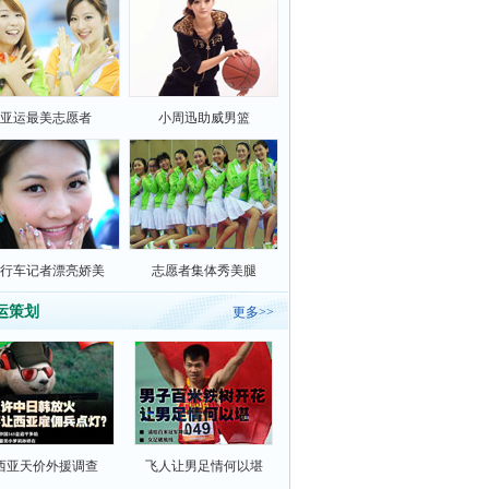
亚运最美志愿者
小周迅助威男篮
行车记者漂亮娇美
志愿者集体秀美腿
运策划
更多>>
西亚天价外援调查
飞人让男足情何以堪