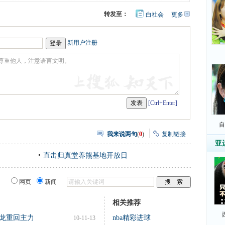
转发至：
白社会
更多
开
心
豆
网
瓣
新用户注册
[Ctrl+Enter]
自
我来说两句
(
0
)
复制链接
亚
直击归真堂养熊基地开放日
网页
新闻
相关推荐
龙重回主力
nba精彩进球
10-11-13