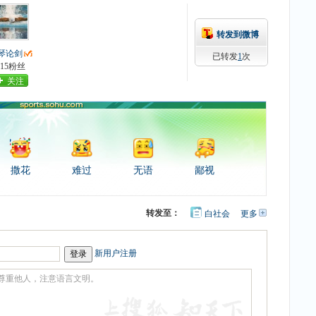
转发到微博
琴论剑
已转发
1
次
215粉丝
关注
撒花
难过
无语
鄙视
转发至：
白社会
更多
开
心
豆
网
瓣
新用户注册