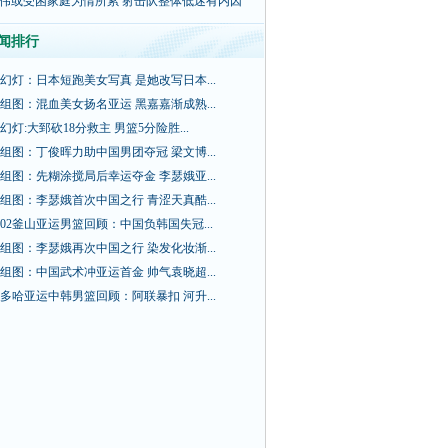
伟或受困家庭为情所累 射击队整体低迷有内因
闻排行
幻灯：日本短跑美女写真 是她改写日本...
组图：混血美女扬名亚运 黑嘉嘉渐成熟...
幻灯:大郅砍18分救主 男篮5分险胜...
组图：丁俊晖力助中国男团夺冠 梁文博...
组图：先糊涂搅局后幸运夺金 李瑟娥亚...
组图：李瑟娥首次中国之行 青涩天真酷...
02釜山亚运男篮回顾：中国负韩国失冠...
组图：李瑟娥再次中国之行 染发化妆渐...
组图：中国武术冲亚运首金 帅气袁晓超...
多哈亚运中韩男篮回顾：阿联暴扣 河升...