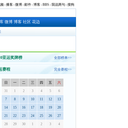
视频
-
播客
-
微博
-
邮件
-
博客
-
BBS
-
我说两句
-
搜狗
库
微博
博客
社区
花边
夫
010亚运奖牌榜
全部榜单>>
运赛程
完全赛程>>
日
一
二
三
四
五
六
31
1
2
3
4
5
6
7
8
9
10
11
12
13
14
15
16
17
18
19
20
21
22
23
24
25
26
27
28
29
30
1
2
3
4