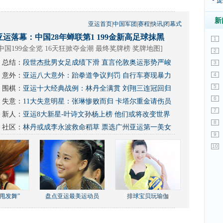
庞
新
亚运首页
|
中国军团
|
赛程
|
快讯
|
闭幕式
亚运落幕：中国28年蝉联第1 199金新高足球抹黑
1
中国199金全览 16天狂掀夺金潮
最终奖牌榜
奖牌地图
]
2
总结：
段世杰批男女足成绩下滑 直言伦敦奥运形势严峻
3
意外：
亚运八大意外：跆拳道争议判罚 自行车赛现暴力
4
5
围棋：
亚运十大经典战例：林丹全满贯 刘翔三连冠回归
6
失意：
11大失意明星：张琳惨败而归 卡塔尔重金请伤员
7
新人：
亚运8大新星-叶诗文孙杨上榜 他们或将改变世界
8
社区：
林丹或成李永波救命稻草
票选广州亚运第一美女
9
10
甩发舞”
盘点亚运最美运动员
排球宝贝玩瑜伽