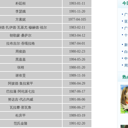
今
朴廷桓
1993-01-11
李瑟娥
1991-11-20
广
方素妮
1977-04-105
亚
德·扎伊德·瓦基尤·穆赫德·祖尔
1983-02-11
广
十
朝勒蒙·桑萨尔
1983-04-12
拉布吉尔·吞嘎拉格
1987-04-01
新
周俊勋
1980-02-23
白
中
黑嘉嘉
1994-05-26
周
张栩
1980-01-20
谢依旻
1989-11-16
热
阿披德·集拉索平
1986-04-29
巴拉蓬·阿伦派七拉
1987-06-17
努达吉·代占内威
1991-06-06
瓦拉攀·那瓦鲁
1990-06-27
杜庆平
1989-03-19
范氏金隆
1991-02-20