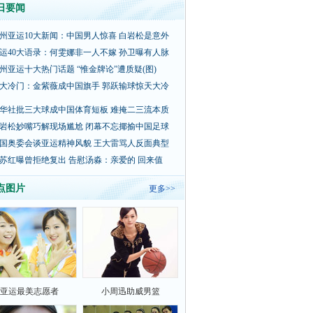
日要闻
州亚运10大新闻：中国男人惊喜 白岩松是意外
运40大语录：何雯娜非一人不嫁 孙卫曝有人脉
州亚运十大热门话题 “惟金牌论”遭质疑(图)
大冷门：金紫薇成中国旗手 郭跃输球惊天大冷
华社批三大球成中国体育短板 难掩二三流本质
岩松妙嘴巧解现场尴尬 闭幕不忘揶揄中国足球
国奥委会谈亚运精神风貌 王大雷骂人反面典型
苏红曝曾拒绝复出 告慰汤淼：亲爱的 回来值
点图片
更多>>
亚运最美志愿者
小周迅助威男篮