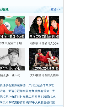
运视频
更多>>
乔加大腕第二十期
动情言语感动飞人父亲
踢正步一丝不苟
大郅挂全部金牌受膜拜
奥理事会主席法赫德：广州亚运会非常成功
治郅：亚运夺冠靠全队努力 我终有退休一天
冠-C罗小角度斜射梅开二度 皇马4-0豪取头名
间天才单臂漂移背扣
街球牛人双脚空接扣篮