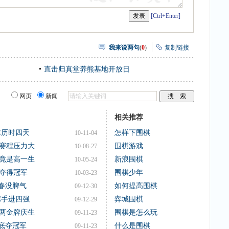
[Ctrl+Enter]
我来说两句
(
0
)
复制链接
直击归真堂养熊基地开放日
网页
新闻
相关推荐
体历时四天
怎样下围棋
10-11-04
赛程压力大
围棋游戏
10-08-27
竟是高一生
新浪围棋
10-05-24
夺得冠军
围棋少年
10-03-23
晓春没脾气
如何提高围棋
09-12-30
携手进四强
弈城围棋
09-12-29
用两金牌庆生
围棋是怎么玩
09-11-23
到底夺冠军
什么是围棋
09-11-23