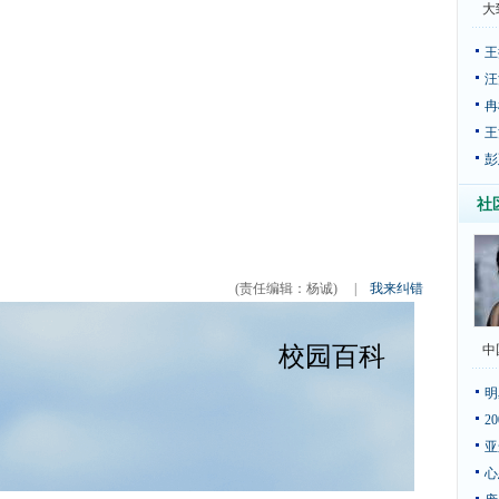
大
王
汪
冉
王
彭
社
(责任编辑：杨诚)
|
我来纠错
中
明
2
亚
心