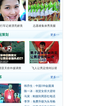
行车记者漂亮娇美
志愿者集体秀美腿
运策划
更多>>
西亚天价外援调查
飞人让男足情何以堪
客
更多>>
·
韩乔生：中国199金圆满
·
陈一冰：祝贺女排大逆转
·
马寅：刚接到周苏红电话
·
李萍：免费升级为头等舱