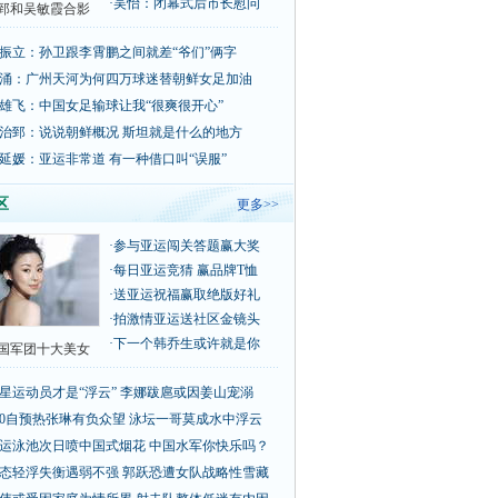
·
吴怡：闭幕式后市长慰问
郅和吴敏霞合影
振立：孙卫跟李霄鹏之间就差“爷们”俩字
涌：广州天河为何四万球迷替朝鲜女足加油
雄飞：中国女足输球让我“很爽很开心”
治郅：说说朝鲜概况 斯坦就是什么的地方
延媛：亚运非常道 有一种借口叫“误服”
区
更多>>
·
参与亚运闯关答题赢大奖
·
每日亚运竞猜 赢品牌T恤
·
送亚运祝福赢取绝版好礼
·
拍激情亚运送社区金镜头
·
下一个韩乔生或许就是你
国军团十大美女
星运动员才是“浮云” 李娜跋扈或因姜山宠溺
00自预热张琳有负众望 泳坛一哥莫成水中浮云
运泳池次日喷中国式烟花 中国水军你快乐吗？
态轻浮失衡遇弱不强 郭跃恐遭女队战略性雪藏