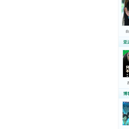
自
亚
博