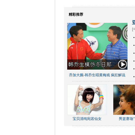
精彩推荐
[
乔加大腕-韩乔生唱黄梅戏 疯狂解说
宝贝清纯宛若仙女
男篮赛场“