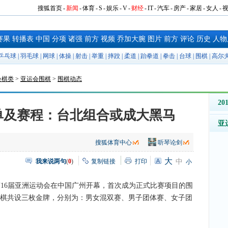
搜狐首页
-
新闻
-
体育
-
S
-
娱乐
-
V
-
财经
-
IT
-
汽车
-
房产
-
家居
-
女人
-
赛果
转播表
中国
分项
诸强
前方
视频
乔加大腕
图片
前方
评论
历史
人物
乒乓球
|
羽毛球
|
网球
|
体操
|
射击
|
举重
|
摔跤
|
柔道
|
跆拳道
|
拳击
|
台球
|
围棋
|
高尔
会棋类
>
亚运会围棋
>
围棋动态
2
单及赛程：台北组合或成大黑马
亚
搜狐体育中心
听琴论剑
大
我来说两句
(
0
)
复制链接
打印
中
小
第16届亚洲运动会在中国广州开幕，首次成为正式比赛项目的围
。围棋共设三枚金牌，分别为：男女混双赛、男子团体赛、女子团