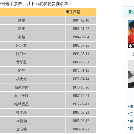
5对选手参赛。以下为混双赛参赛名单：
亚
出生日期
刘星
1984-12-10
唐奕
1988-01-22
谢赫
1984-05-04
宋容慧
1992-07-25
陈乃申
1993-05-11
黄乐盈
1995-08-31
简莹
1972-01-15
杨士海
1971-01-14
高尾绅路
1976-10-26
向井千瑛
1987-12-24
结城聪星
1972-02-11
亚
铃木歩
1983-09-23
王
崔哲瀚
1985-03-12
欧
民
金仑映
1989-04-22