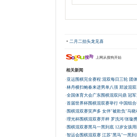
二月二抬头龙见喜
上网从搜狗开始
相关新闻
·
亚运围棋完全赛程:混双每日三轮 团
·
林丹横扫鲍春来进男单八强 郑波混双
·
全国体育大会广东围棋混双问鼎 冠军
·
首届世界杯围棋混双赛举行 中国组合
·
围棋混双赛笑声多 女伴"被欺负"马
·
理光杯围棋混双赛开枰 罗洗河/张璇
·
围棋混双赛黑马一黑到底 12岁女孩
·
智运会围棋混双赛 江苏"黑马"一黑