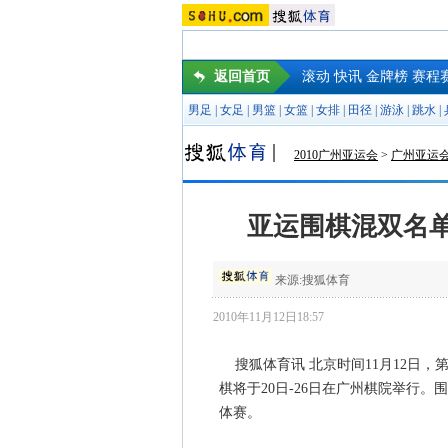
返回首页
滚动
快讯
金牌榜
赛程
男足
|
女足
|
男篮
|
女篮
|
女排
|
田径
|
游泳
|
跳水
|
2010广州亚运会
>
广州亚运
亚运围棋混双名
来源:
搜狐体育
2010年11月12日18:57
搜狐体育讯 北京时间11月12日，
棋将于20日-26日在广州棋院举行
体赛。