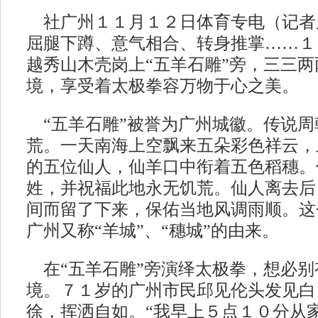
社广州１１月１２日体育专电（记者
屈腿下蹲、意气相合、转身推掌……１
越秀山木壳岗上“五羊石雕”旁，三三
境，享受着太极拳容万物于心之美。
“五羊石雕”被誉为广州城徽。传说周
荒。一天南海上空飘来五朵彩色祥云，
的五位仙人，仙羊口中衔着五色稻穗。
姓，并祝福此地永无饥荒。仙人离去后
间而留了下来，保佑当地风调雨顺。这
广州又称“羊城”、“穗城”的由来。
在“五羊石雕”旁演绎太极拳，想必别
境。７１岁的广州市民邱见伦头发见白
徐，挥洒自如。“我早上５点１０分从