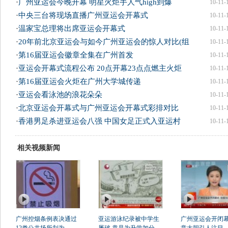
·
广州亚运会今晚开幕 明星火炬手人气high到爆
10-11-
·
中央三台将现场直播广州亚运会开幕式
10-11-
·
温家宝总理将出席亚运会开幕式
10-11-
·
20年前北京亚运会与如今广州亚运会的惊人对比(组
10-11-
·
第16届亚运会徽章全集在广州首发
10-11-
·
亚运会开幕式流程公布 20点开幕23点点燃主火炬
10-11-
·
第16届亚运会火炬在广州大学城传递
10-11-
·
亚运会看泳池的浪花朵朵
10-11-
·
北京亚运会开幕式与广州亚运会开幕式彩排对比
10-11-
·
香港男足杀进亚运会八强 中国女足正式入亚运村
10-11-
相关视频新闻
广州控烟条例表决通过
亚运游泳纪录被中学生
广州亚运会开闭幕