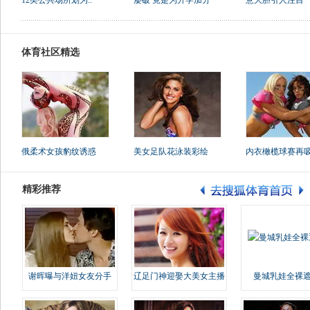
12类公共场所划为..
屡破 竟是为升学加分
意大胆引人注目
体育社区精选
俄柔术女孩豹纹诱惑
美女足队花泳装彩绘
内衣橄榄球赛再
精彩推荐
谢晖曝与洋妞女友分手
辽足门神迎娶大美女主播
曼城乳娃全裸遮