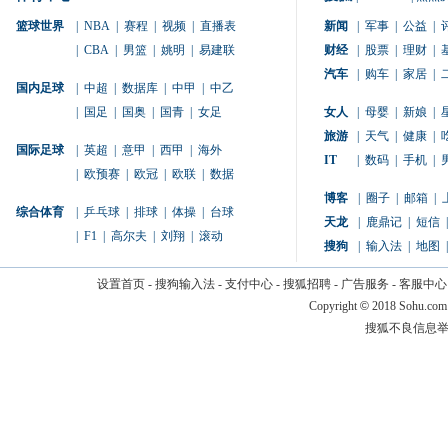
篮球世界
|
NBA
|
赛程
|
视频
|
直播表
新闻
|
军事
|
公益
|
|
CBA
|
男篮
|
姚明
|
易建联
财经
|
股票
|
理财
|
汽车
|
购车
|
家居
|
国内足球
|
中超
|
数据库
|
中甲
|
中乙
|
国足
|
国奥
|
国青
|
女足
女人
|
母婴
|
新娘
|
旅游
|
天气
|
健康
|
国际足球
|
英超
|
意甲
|
西甲
|
海外
IT
|
数码
|
手机
|
|
欧预赛
|
欧冠
|
欧联
|
数据
博客
|
圈子
|
邮箱
|
综合体育
|
乒乓球
|
排球
|
体操
|
台球
天龙
|
鹿鼎记
|
短信
|
|
F1
|
高尔夫
|
刘翔
|
滚动
搜狗
|
输入法
|
地图
|
设置首页
-
搜狗输入法
-
支付中心
-
搜狐招聘
-
广告服务
-
客服中心
Copyright
©
2018 Sohu.com
搜狐不良信息