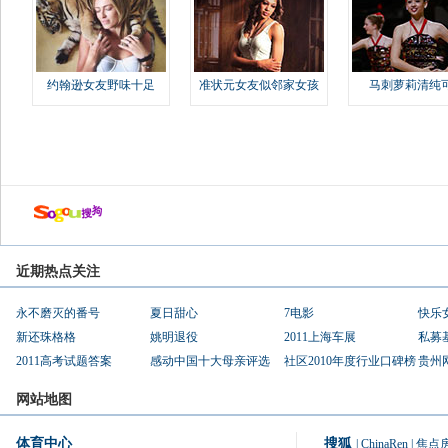
约翰逊女友野味十足
准状元女友似邻家女孩
马刺萝莉清纯
近期热点关注
永不磨灭的番号
夏日甜心
7电影
快乐
新还珠格格
姚明退役
2011上海车展
私募
2011高考试题答案
感动中国十大母亲评选
社区2010年度行业口碑榜
贵州
网站地图
体育中心
搜狐
|
ChinaRen
|
焦点