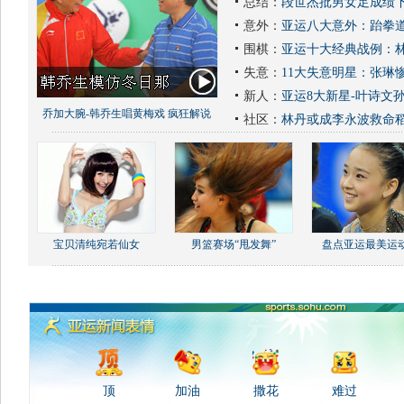
总结：
段世杰批男女足成绩下
意外：
亚运八大意外：跆拳道
围棋：
亚运十大经典战例：林
失意：
11大失意明星：张琳
新人：
亚运8大新星-叶诗文
乔加大腕-韩乔生唱黄梅戏 疯狂解说
社区：
林丹或成李永波救命
宝贝清纯宛若仙女
男篮赛场“甩发舞”
盘点亚运最美运
顶
加油
撒花
难过