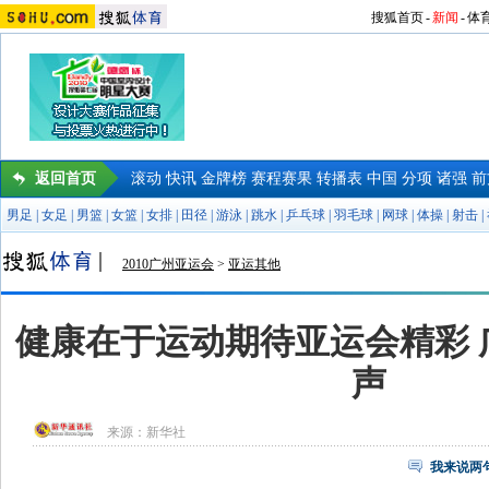
搜狐首页
-
新闻
-
体
返回首页
滚动
快讯
金牌榜
赛程赛果
转播表
中国
分项
诸强
前
男足
|
女足
|
男篮
|
女篮
|
女排
|
田径
|
游泳
|
跳水
|
乒乓球
|
羽毛球
|
网球
|
体操
|
射击
|
2010广州亚运会
>
亚运其他
健康在于运动期待亚运会精彩 
声
来源：
新华社
我来说两