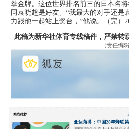
拳金牌。这位世界排名前三的日本名将
同袁晓超是好友。“我最大的对手还是
力跟他一起站上奖台，”他说。（完）2010/1
此稿为新华社体育专线稿件，严禁转
(责任编
精彩推荐
亚运落幕：中国28年蝉联第1
[
中国199金全览 16天狂掀夺金