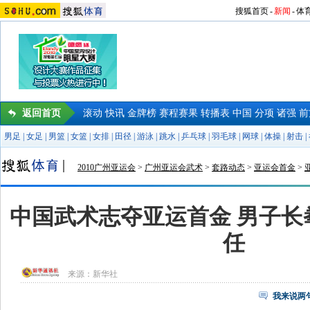
搜狐首页
-
新闻
-
体
返回首页
滚动
快讯
金牌榜
赛程赛果
转播表
中国
分项
诸强
前
男足
|
女足
|
男篮
|
女篮
|
女排
|
田径
|
游泳
|
跳水
|
乒乓球
|
羽毛球
|
网球
|
体操
|
射击
|
2010广州亚运会
>
广州亚运会武术
>
套路动态
>
亚运会首金
>
中国武术志夺亚运首金 男子长
任
来源：
新华社
我来说两