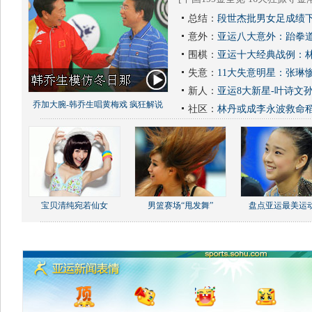
总结：
段世杰批男女足成绩下
意外：
亚运八大意外：跆拳道
围棋：
亚运十大经典战例：林
失意：
11大失意明星：张琳
新人：
亚运8大新星-叶诗文
乔加大腕-韩乔生唱黄梅戏 疯狂解说
社区：
林丹或成李永波救命
宝贝清纯宛若仙女
男篮赛场“甩发舞”
盘点亚运最美运