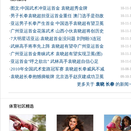
·
图文:中国武术冲亚运首金 袁晓超秀金牌
10-11-
·
男子长拳袁晓超担亚运首金重任 澳门选手是劲敌
10-11-
·
亚运男子长拳产生首金 中国选手袁晓超有望卫冕
10-11-
·
广州亚运首金花落武术 山西小伙袁晓超将创历史
10-11-
·
7大明星话亚运:袁晓超首金没问题 刘翔盼3连冠
10-11-
·
武林高手将率先上阵 袁晓超有望夺广州亚运首金
10-11-
·
广州亚运首金青睐武术 袁晓超有望实现卫冕(图)
10-11-
·
亚运首金"呼之欲出" 武林高手袁晓超自信心足
10-11-
·
2010年全国武术套路冠军赛 袁晓超长拳威风不减
10-08-
·
袁晓超长拳抱憾摘银牌 北京选手赵庆建成功卫冕
09-10-
更多关于
袁晓 长拳
的新闻>
体育社区精选