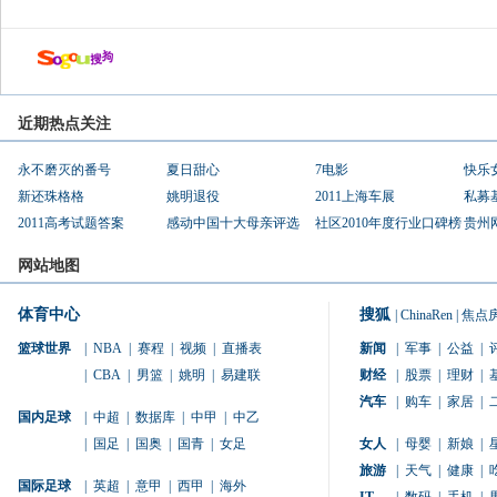
近期热点关注
永不磨灭的番号
夏日甜心
7电影
快乐
新还珠格格
姚明退役
2011上海车展
私募
2011高考试题答案
感动中国十大母亲评选
社区2010年度行业口碑榜
贵州
网站地图
体育中心
搜狐
|
ChinaRen
|
焦点
篮球世界
|
NBA
|
赛程
|
视频
|
直播表
新闻
|
军事
|
公益
|
|
CBA
|
男篮
|
姚明
|
易建联
财经
|
股票
|
理财
|
汽车
|
购车
|
家居
|
国内足球
|
中超
|
数据库
|
中甲
|
中乙
|
国足
|
国奥
|
国青
|
女足
女人
|
母婴
|
新娘
|
旅游
|
天气
|
健康
|
国际足球
|
英超
|
意甲
|
西甲
|
海外