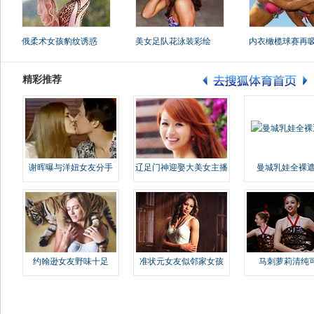
俄柔术女孩豹纹诱惑
美女足队花泳装彩绘
内衣橄榄球赛再
精彩推荐
谢晖曝与洋妞女友分手
辽足门神迎娶大美女主播
曼城乳娃全裸遮
约翰逊女友野味十足
准状元女友似邻家女孩
马刺萝莉清纯