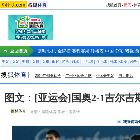
搜狐首页
-
新闻
-
体
返回首页
滚动
快讯
金牌榜
赛程赛果
转播表
中国
分项
诸强
前
男足
|
女足
|
男篮
|
女篮
|
女排
|
田径
|
游泳
|
跳水
|
乒乓球
|
羽毛球
|
网球
|
体操
|
射击
|
2010广州亚运会
>
广州亚运会足球
>
亚运会男足
>
男足图片
图文：[亚运会]国奥2-1吉尔吉
来源：
搜狐体育
作者：雨霖铃
我来说两