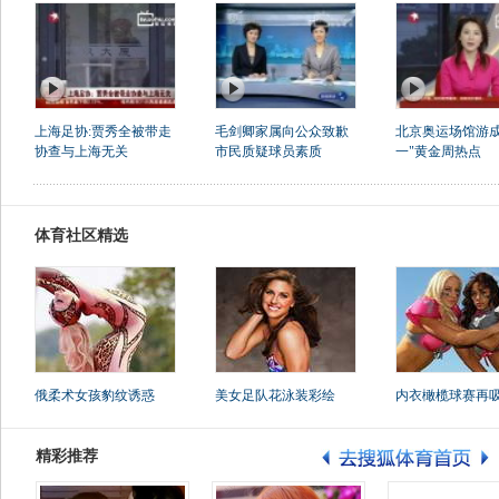
上海足协:贾秀全被带走
毛剑卿家属向公众致歉
北京奥运场馆游成
协查与上海无关
市民质疑球员素质
一"黄金周热点
体育社区精选
俄柔术女孩豹纹诱惑
美女足队花泳装彩绘
内衣橄榄球赛再
精彩推荐