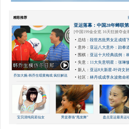
精彩推荐
亚运落幕：中国28年蝉联第1
[
中国199金全览 16天狂掀夺金
总结：
段世杰批男女足成绩下
意外：
亚运八大意外：跆拳道
围棋：
亚运十大经典战例：林
失意：
11大失意明星：张琳
新人：
亚运8大新星-叶诗文
乔加大腕-韩乔生唱黄梅戏 疯狂解说
社区：
林丹或成李永波救命
宝贝清纯宛若仙女
男篮赛场“甩发舞”
盘点亚运最美运