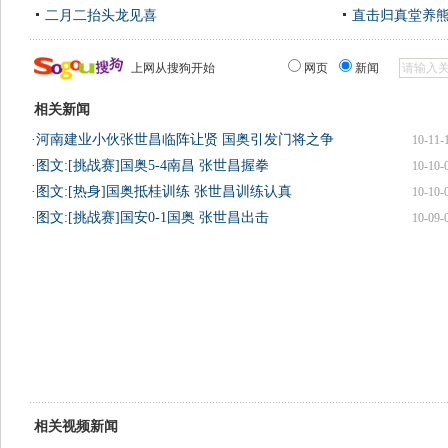
二月二抬头龙见喜
直击归真堂养
上网从搜狗开始
网页
新闻
相关新闻
·
河南建业小伙张世昌临阵让贤 国奥引发门将之争
10-11-
·
图文:[挑战赛]国奥5-4南昌 张世昌握拳
10-10-
·
图文:[热身]国奥抵桂训练 张世昌训练认真
10-10-
·
图文:[挑战赛]国安0-1国奥 张世昌出击
10-09-
相关视频新闻