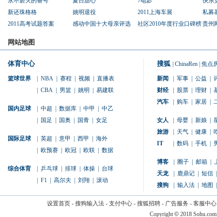
永不磨灭的番号
夏日甜心
7电影
快乐
新还珠格格
姚明退役
2011上海车展
私募
2011高考试题答案
感动中国十大母亲评选
社区2010年度行业口碑榜
贵州
网站地图
体育中心
搜狐
|
ChinaRen
|
焦点
篮球世界
|
NBA
|
赛程
|
视频
|
直播表
新闻
|
军事
|
公益
|
|
CBA
|
男篮
|
姚明
|
易建联
财经
|
股票
|
理财
|
汽车
|
购车
|
家居
|
国内足球
|
中超
|
数据库
|
中甲
|
中乙
|
国足
|
国奥
|
国青
|
女足
女人
|
母婴
|
新娘
|
旅游
|
天气
|
健康
|
国际足球
|
英超
|
意甲
|
西甲
|
海外
IT
|
数码
|
手机
|
|
欧预赛
|
欧冠
|
欧联
|
数据
博客
|
圈子
|
邮箱
|
综合体育
|
乒乓球
|
排球
|
体操
|
台球
天龙
|
鹿鼎记
|
短信
|
|
F1
|
高尔夫
|
刘翔
|
滚动
搜狗
|
输入法
|
地图
|
设置首页
-
搜狗输入法
-
支付中心
-
搜狐招聘
-
广告服务
-
客服中心
Copyright
©
2018 Sohu.com