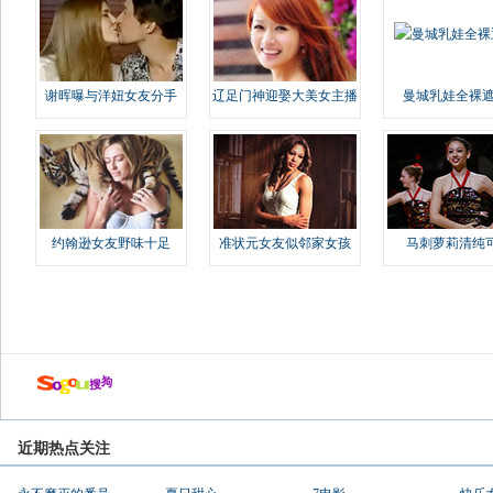
谢晖曝与洋妞女友分手
辽足门神迎娶大美女主播
曼城乳娃全裸遮
约翰逊女友野味十足
准状元女友似邻家女孩
马刺萝莉清纯
近期热点关注