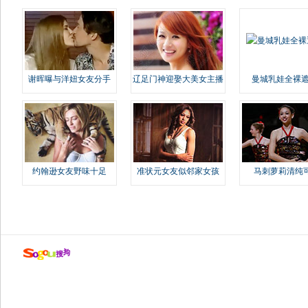
谢晖曝与洋妞女友分手
辽足门神迎娶大美女主播
曼城乳娃全裸遮
约翰逊女友野味十足
准状元女友似邻家女孩
马刺萝莉清纯