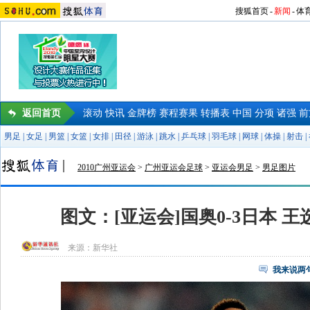
搜狐首页
-
新闻
-
体
返回首页
滚动
快讯
金牌榜
赛程赛果
转播表
中国
分项
诸强
前
男足
|
女足
|
男篮
|
女篮
|
女排
|
田径
|
游泳
|
跳水
|
乒乓球
|
羽毛球
|
网球
|
体操
|
射击
|
2010广州亚运会
>
广州亚运会足球
>
亚运会男足
>
男足图片
图文：[亚运会]国奥0-3日本 
来源：
新华社
我来说两