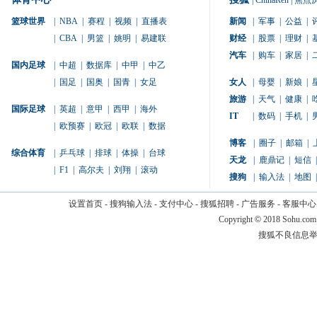
|
ChinaRen
|
焦点
篮球世界
|
NBA
|
赛程
|
视频
|
直播表
新闻
|
军事
|
公益
|
|
CBA
|
男篮
|
姚明
|
易建联
财经
|
股票
|
理财
|
汽车
|
购车
|
家居
|
国内足球
|
中超
|
数据库
|
中甲
|
中乙
|
国足
|
国奥
|
国青
|
女足
女人
|
母婴
|
新娘
|
旅游
|
天气
|
健康
|
国际足球
|
英超
|
意甲
|
西甲
|
海外
IT
|
数码
|
手机
|
|
欧预赛
|
欧冠
|
欧联
|
数据
博客
|
圈子
|
邮箱
|
综合体育
|
乒乓球
|
排球
|
体操
|
台球
天龙
|
鹿鼎记
|
短信
|
|
F1
|
高尔夫
|
刘翔
|
滚动
搜狗
|
输入法
|
地图
|
设置首页
-
搜狗输入法
-
支付中心
-
搜狐招聘
-
广告服务
-
客服中心
Copyright
©
2018 Sohu.com
搜狐不良信息