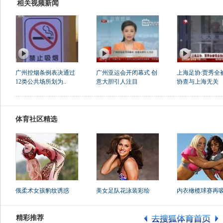
相关视频新闻
广州控烟条例表决通过
广州亚运会开闭幕式 创
上海足协:贾秀全
12类公共场所划为..
意大胆引人注目
协查与上海无关
体育社区精选
俄柔术女孩豹纹诱惑
美女足队花泳装彩绘
内衣橄榄球赛再
精彩推荐