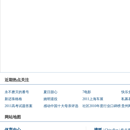
近期热点关注
永不磨灭的番号
夏日甜心
7电影
快乐
新还珠格格
姚明退役
2011上海车展
私募
2011高考试题答案
感动中国十大母亲评选
社区2010年度行业口碑榜
贵州
网站地图
体育中心
搜狐