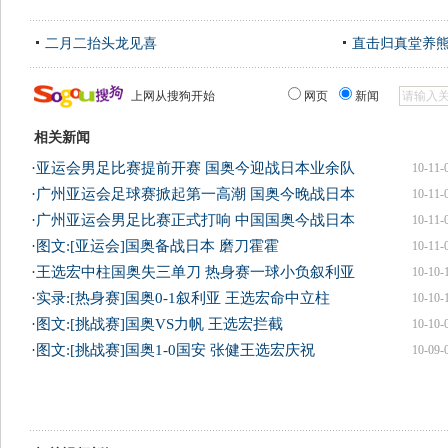
二月二抬头龙见喜
直击归真堂养
上网从搜狗开始
网页
新闻
相关新闻
·
亚运会男足比赛提前开赛 国奥今迎战日本业余队
10-11-
·
广州亚运会足球赛掀起第一高潮 国奥今晚战日本
10-11-
·
广州亚运会男足比赛正式打响 中国国奥今战日本
10-11-
·
图文:[亚运会]国奥备战日本 磨刀霍霍
10-11-
·
王选宏中柱国奥失三单刀 热身赛一球小负叙利亚
10-10-
·
实录:[热身赛]国奥0-1叙利亚 王选宏命中立柱
10-10-
·
图文:[挑战赛]国奥VS力帆 王选宏拦截
10-10-
·
图文:[挑战赛]国奥1-0国安 张健王选宏庆祝
10-09-