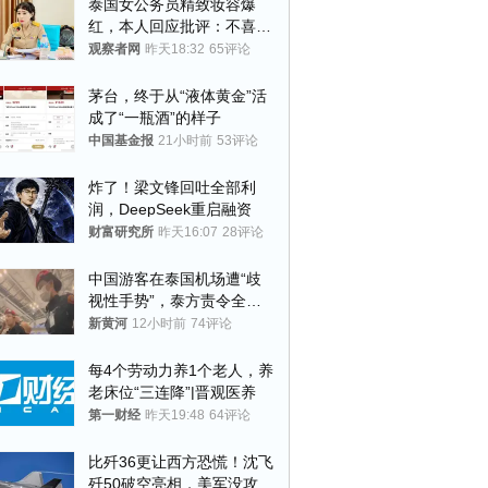
泰国女公务员精致妆容爆
红，本人回应批评：不喜欢
就别看
观察者网
昨天18:32
65评论
茅台，终于从“液体黄金”活
成了“一瓶酒”的样子
中国基金报
21小时前
53评论
炸了！梁文锋回吐全部利
润，DeepSeek重启融资
财富研究所
昨天16:07
28评论
中国游客在泰国机场遭“歧
视性手势”，泰方责令全面
调查，对责任人采取最严厉
新黄河
12小时前
74评论
处分
每4个劳动力养1个老人，养
老床位“三连降”|晋观医养
第一财经
昨天19:48
64评论
比歼36更让西方恐慌！沈飞
歼50破空亮相，美军没攻克