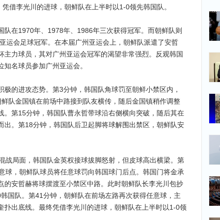
凭借李光川的进球，朝鲜队在上半时以1-0领先韩国队。
1970年、1978年、1986年三次获得冠军。而朝鲜队则
了亚运会足球冠军。在本届广州亚运会上，朝鲜队派遣了安哲
杯主力球员，其对广州亚运会冠军的渴望非常强烈。反观韩国
位知名球员参加广州亚运会。
极的进攻态势。第3分钟，韩国队角球罚至朝鲜小禁区内，
朝鲜队金国镇在前场中路接到队友横传，随后金国镇稍作调整
线。第15分钟，韩国队曹永哲带球沿右侧横向突破，随后其在
而出。第18分钟，韩国队后卫起脚将球解围出禁区，朝鲜队安
混战局面，韩国队金英权接球拔脚怒射，但皮球高出横梁。第
任意球，朝鲜队球员将任意球罚向韩国球门后点。韩国门将金承
点的安哲赫将球摆渡至小禁区中路。此时朝鲜队长李光川包抄
0韩国队。第41分钟，朝鲜队在前场左路再次获得任意球，主
奎扑出底线。最终凭借李光川的进球，朝鲜队在上半时以1-0领