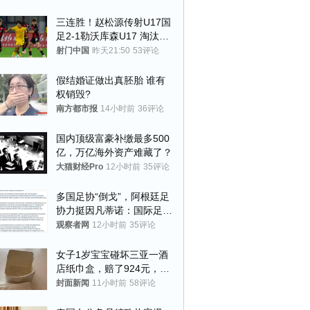
三连胜！赵松源传射U17国
足2-1勒沃库森U17 淘汰赛
将战河床
射门中国
昨天21:50
53评论
假结婚证做出真胚胎 谁有
权销毁?
南方都市报
14小时前
36评论
国内顶级富豪补缴最多500
亿，万亿海外资产难藏了？
大猫财经Pro
12小时前
35评论
多国足协“倒戈”，阿根廷足
协力挺因凡蒂诺：国际足联
今后应继续在其领导下前行
观察者网
12小时前
35评论
女子1岁宝宝碰坏三亚一酒
店纸巾盒，赔了924元，发
帖吐槽后酒店退还一半的
封面新闻
11小时前
58评论
钱，当地市监局回应