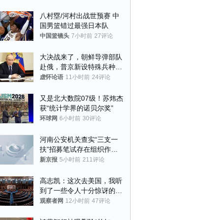
八村塁/河村出战世预赛 中
国男篮错过最强日本队
中国篮镜头
7小时前
27评论
大决战来了，朝鲜导弹部队
赴俄，普京新设特殊兵种，
76岁老将扛旗
虚怀论语
11小时前
24评论
又是北大数院07级！苏炜杰
获“统计学界的诺贝尔奖”
环球网
6小时前
30评论
河南公安机关查实“三支一
扶”招募笔试存在组织作弊
犯罪行为
新京报
5小时前
211评论
高志凯：这次去美国，我听
到了一些令人十分惊讶的消
息
观察者网
12小时前
47评论