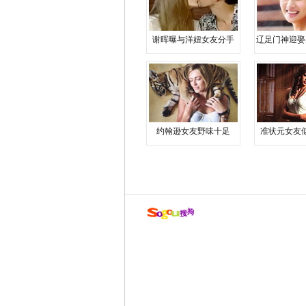
谢晖曝与洋妞女友分手
辽足门神迎娶
约翰逊女友野味十足
准状元女友