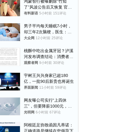
鸿蒙智行被曝删除“竹知
了”风波公告后又恢复 官媒
曾力挺：劝华为要大度的，
有料新语
5小时前
151评论
你们适不适合？
男子平均每天睡眠7小时，
却三年2次脑梗，医生：这
样睡觉更伤身
大众网
12小时前
25评论
桃酥中吃出金属牙冠？泸溪
河发布调查结论：消费者已
澄清，所发视频情况不属实
观察者网
9小时前
30评论
宇树王兴兴身家已超180
亿，一批90后新贵也将诞生
界面新闻
11小时前
59评论
网友曝公司实行“上四休
三”，但要降薪1000元，不
接受只能辞职
光明网
6小时前
67评论
阿根廷足协致函因凡蒂诺：
正确道路是继续在您领导下