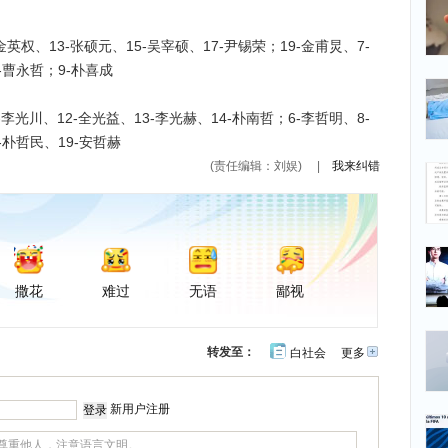
、13-张硕元、15-吴宰硕、17-尹锡荣；19-金甫炅、7-
-曹永哲；9-朴喜成
川、12-全光益、13-李光赫、14-朴南哲；6-李哲明、8-
-朴哲民、19-安哲赫
(责任编辑：刘娱)
|
我来纠错
撒花
难过
无语
鄙视
转发至：
白社会
更多
开
心
豆
网
瓣
新用户注册