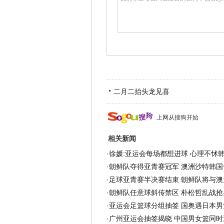
二月二抬头龙见喜
上网从搜狗开始
相关新闻
·
徐媛:亚运会每场都想进球 心理不怵韩
·
朝鲜队夺得亚青赛冠军 澳洲沙特韩国
·
足球亚青赛半决赛结束 朝鲜队将与澳
·
朝鲜队任意球斜传禁区 朴松哲乱战抢
·
亚运会足篮球分组抽签 国奥遇日本男
·
广州亚运会抽签揭晓 中国男女篮同时