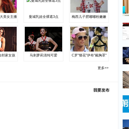
大美女主播
曼城乳娃全裸遮3点
梅西儿子肥嘟嘟粉嫩嫩
似邻家女孩
马刺萝莉清纯可爱
C罗"簪花"伊布"戴胸罩"
更多>>
我要发布