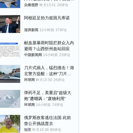
的技术被拿下
尖锋视野
昨天13:31
26评论
阿根廷足协力挺因凡蒂诺
澎湃新闻
12小时前
37评论
献血屋暴雨时阻拦群众入内
避雨？山西忻州血站回应
中国新闻网
10小时前
23评论
刀片式插入，猛烈撞击！湖
北警方提醒：这种“刀片超
车”，太危险了
环球网
昨天15:50
26评论
弹药不足，美重启“超级大
炮”遭嘲讽：“废物利用”
环球网
14小时前
74评论
俄罗斯政客逃往法国 此前
曾公开挑战普京
知世
昨天18:38
96评论