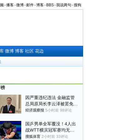
频
-
播客
-
微博
-
邮件
-
博客
-
BBS
-
我说两句
-
搜狗
库
微博
博客
社区
花边
夫
评榜
因严重违纪违法 金融监管
总局原局长李云泽被罢免全
国人大代表
经济观察报
5小时前
98评论
国乒男单全军覆没！4人出
战WTT横滨冠军赛均无缘
八强
搜狐体育
2小时前
33评论