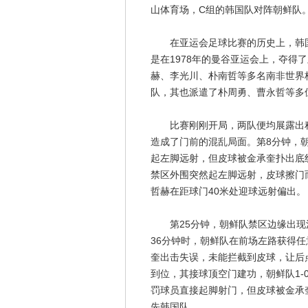
山体育场，C组的韩国队对阵朝鲜队。
在亚运会足球比赛的历史上，韩国队在
是在1978年的曼谷亚运会上，夺得
赫、李光川、朴南哲等多名南非世界
队，其也派遣了朴周勇、曹永哲等多
比赛刚刚开局，两队便均展露出积
造成了门前的混乱局面。第8分钟，
起左脚远射，但皮球被金承奎扑出底
禁区外围突然起左脚远射，皮球擦门
哲赫在距球门40米处迎球远射偏出。
第25分钟，朝鲜队禁区边缘出现
36分钟时，朝鲜队在前场左路获得
奎出击失误，未能拦截到皮球，让后
到位，其接球顶空门建功，朝鲜队1-
罚球员直接起脚射门，但皮球被金承
先韩国队。