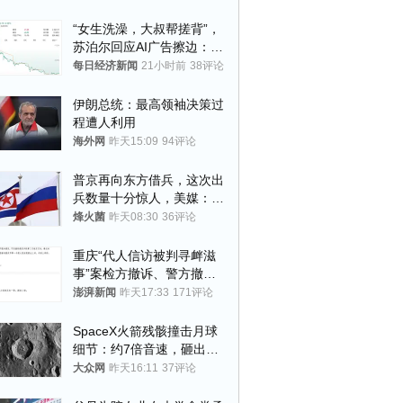
“女生洗澡，大叔帮搓背”，
苏泊尔回应AI广告擦边：视
频全下架，已强化内容管理
每日经济新闻
21小时前
38评论
与审核
伊朗总统：最高领袖决策过
程遭人利用
海外网
昨天15:09
94评论
普京再向东方借兵，这次出
兵数量十分惊人，美媒：俄
朝要动真格？
烽火菌
昨天08:30
36评论
重庆“代人信访被判寻衅滋
事”案检方撤诉、警方撤
案，两被告人获国赔
澎湃新闻
昨天17:33
171评论
SpaceX火箭残骸撞击月球
细节：约7倍音速，砸出直
径约30米撞击坑
大众网
昨天16:11
37评论