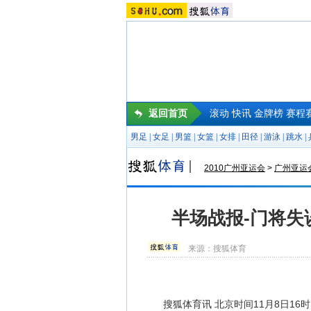
返回首页
滚动
快讯
金牌榜
赛程
男足
|
女足
|
男篮
|
女篮
|
女排
|
田径
|
游泳
|
跳水
|
2010广州亚运会
>
广州亚运
半场战报-门将失
来源：
搜狐体育
搜狐体育讯 北京时间11月8日16