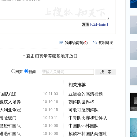
[Ctrl+Enter]
我来说两句
(
0
)
复制链接
直击归真堂养熊基地开放日
网页
新闻
相关推荐
国队(图)
亚运会的高清视频
10-11-03
也获入场券
朝鲜队世界杯
10-10-18
大利亚争冠
可歌可泣朝鲜队
10-10-15
射险破门
中青队比赛和朝鲜队
10-10-11
篮碰韩国队
中国队vs韩国队
10-10-08
遭遇韩国队
麒麟杯韩国队两连胜
10-10-08