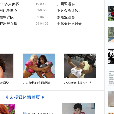
000多人参赛
广州亚运会
10-09-20
对此事调查
亚运会酒店预订
09-04-08
胜朝鲜队
多哈亚运会
09-04-02
杯出线在望
亚运会什么时候
09-04-02
装彩绘
内衣橄榄球赛再吸睛
75岁老妪成健身狂人