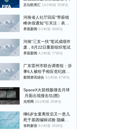
足坛欧美汇
13小时前
55评论
河南省人社厅回应“带薪错
峰休假通知”引关注：表述
不够准确，待修改后印发
界面新闻
5小时前
36评论
河南“三支一扶”笔试成绩作
废，8月22日重新组织笔试
界面新闻
4小时前
77评论
广东雷州市联合调查组：涉
事6人被给予相应党纪政务
处分和组织处理
新闻资讯综合
3小时前
67评论
SpaceX火箭残骸撞击月球
 月面出现撞击坑(图)
光明网
10小时前
20评论
继6岁女童离世后又一患儿
死于基因编辑试验 隐瞒一
年才对外披露
有料新语
9小时前
35评论