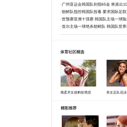
·
广州亚运会韩国队剑指65金 将派出1
·
朝鲜队指控韩国队投毒 要求国际足联
·
世预赛亚洲十强赛:韩国队主场一球险
·
首尔主场一球绝杀朝鲜队 韩国队世界
体育社区精选
俄柔术女孩豹纹诱惑
美女足队花泳
精彩推荐