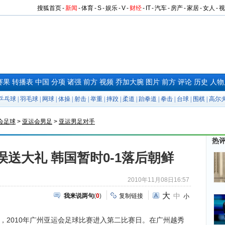
搜狐首页
-
新闻
-
体育
-
S
-
娱乐
-
V
-
财经
-
IT
-
汽车
-
房产
-
家居
-
女人
-
视
赛果
转播表
中国
分项
诸强
前方
视频
乔加大腕
图片
前方
评论
历史
人物
乒乓球
|
羽毛球
|
网球
|
体操
|
射击
|
举重
|
摔跤
|
柔道
|
跆拳道
|
拳击
|
台球
|
围棋
|
高尔
会足球
>
亚运会男足
>
亚运男足对手
热
误送大礼 韩国暂时0-1落后朝鲜
2010年11月08日16:57
大
中
我来说两句
(
0
)
复制链接
小
时，2010年广州亚运会足球比赛进入第二比赛日。在广州越秀