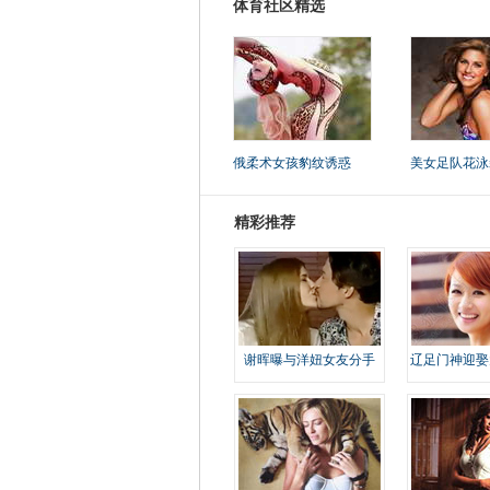
体育社区精选
俄柔术女孩豹纹诱惑
美女足队花泳
精彩推荐
谢晖曝与洋妞女友分手
辽足门神迎娶