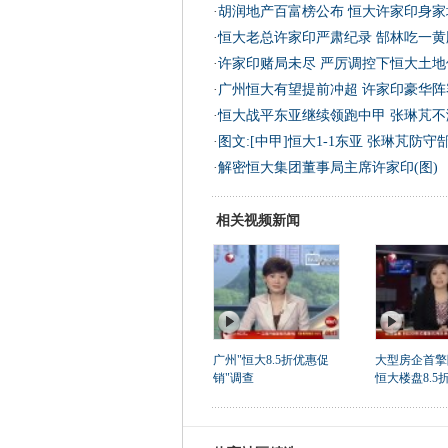
·
胡润地产百富榜公布 恒大许家印身家
·
恒大老总许家印严肃纪录 郜林吃一黄
·
许家印赌局未尽 严厉调控下恒大土
·
广州恒大有望提前冲超 许家印豪华阵
·
恒大战平东亚继续领跑中甲 张琳芃不
·
图文:[中甲]恒大1-1东亚 张琳芃防守
·
解密恒大集团董事局主席许家印(图)
相关视频新闻
广州"恒大8.5折优惠促
大型房企首擎
销"调查
恒大楼盘8.5