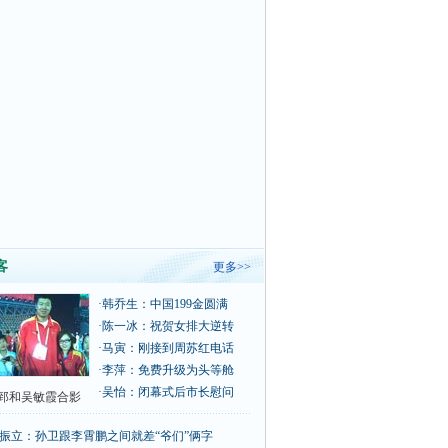
客
更多>>
·
韩乔生：中国199金圆满
·
陈一冰：祝贺女排大逆转
·
马寅：刚接到周苏红电话
·
李萍：免费升级为头等舱
·
吴怡：闭幕式后市长慰问
郅和吴敏霞合影
振立：孙卫跟李霄鹏之间就差“爷们”俩字