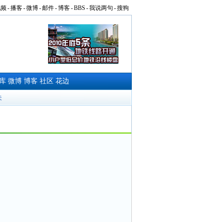
视频
-
播客
-
微博
-
邮件
-
博客
-
BBS
-
我说两句
-
搜狗
库
微博
博客
社区
花边
夫