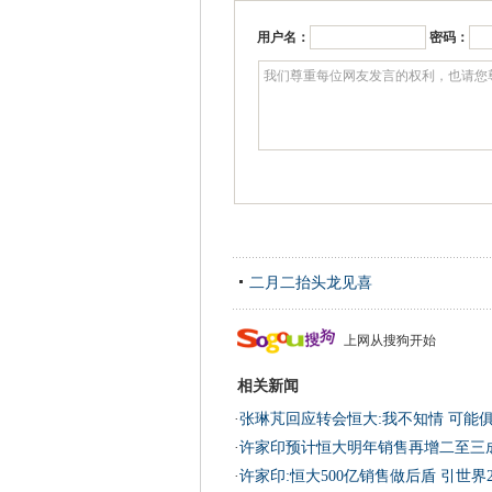
用户名：
密码：
二月二抬头龙见喜
上网从搜狗开始
相关新闻
·
张琳芃回应转会恒大:我不知情 可能
·
许家印预计恒大明年销售再增二至三成
·
许家印:恒大500亿销售做后盾 引世界