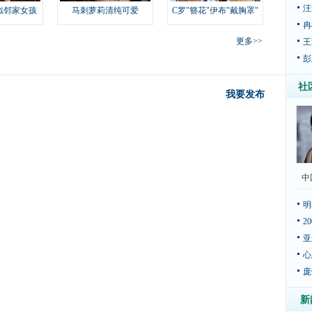
汪
似邻家女孩
马刺萝莉清纯可爱
C罗"簪花"伊布"戴胸罩"
冉
更多>>
王
彭
社
我要发布
中
明
2
亚
心
庞
新