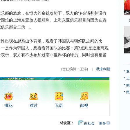
部的尴尬，在恒大的金钱攻势下，双方的转会谈判并没有
营困难的上海东亚放人很顺利。上海东亚俱乐部目前因为在资
花俱乐部合二为一。
出现在越秀山体育场，观看了韩国队与朝鲜队之间的比
一是作为韩国人，想看看韩国队的比赛；第2点则是近距离观
洙表示，双方有不少参加过南非世界杯的球员，同时也有相当
(责任编辑：王涛)
|
我来纠错
亚
王
欧
民
撒花
难过
无语
鄙视
转发至：
白社会
更多
开
心
豆