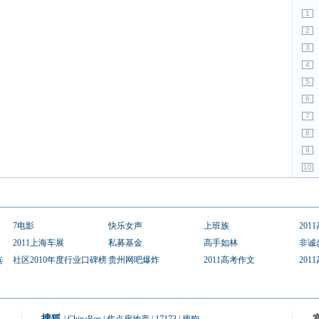
1
2
3
4
5
6
7
8
9
10
7电影
快乐女声
上班族
201
2011上海车展
私募基金
高手如林
非诚
选
社区2010年度行业口碑榜
贵州网吧爆炸
2011高考作文
201
搜狐