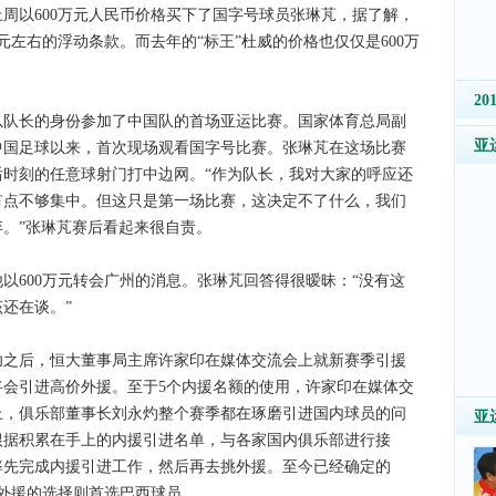
以600万元人民币价格买下了国字号球员张琳芃，据了解，
元左右的浮动条款。而去年的“标王”杜威的价格也仅仅是600万
2
长的身份参加了中国队的首场亚运比赛。国家体育总局副
亚
中国足球以来，首次现场观看国字号比赛。张琳芃在这场比赛
时刻的任意球射门打中边网。“作为队长，我对大家的呼应还
有点不够集中。但这只是第一场比赛，这决定不了什么，我们
。”张琳芃赛后看起来很自责。
600万元转会广州的消息。张琳芃回答得很暧昧：“没有这
还在谈。”
后，恒大董事局主席许家印在媒体交流会上就新赛季引援
会引进高价外援。至于5个内援名额的使用，许家印在媒体交
上，俱乐部董事长刘永灼整个赛季都在琢磨引进国内球员的问
亚
根据积累在手上的内援引进名单，与各家国内俱乐部进行接
率先完成内援引进工作，然后再去挑外援。至今已经确定的
外援的选择则首选巴西球员。