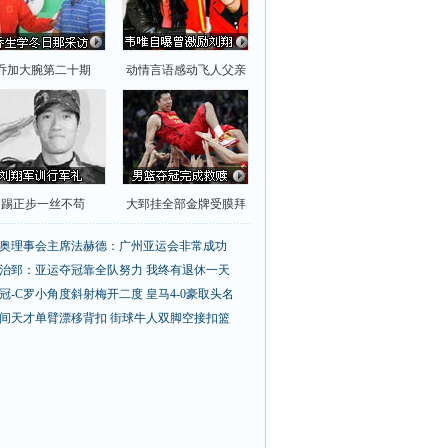
乔加大腕第二十期
动情言语感动飞人父亲
踢正步一丝不苟
大郅挂全部金牌受膜拜
奥理事会主席法赫德：广州亚运会非常成功
治郅：亚运夺冠靠全队努力 我终有退休一天
冠-C罗小角度斜射梅开二度 皇马4-0豪取头名
间天才单臂漂移背扣
街球牛人双脚空接扣篮