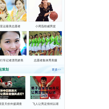
亚运最美志愿者
小周迅助威男篮
行车记者漂亮娇美
志愿者集体秀美腿
运策划
更多>>
西亚天价外援调查
飞人让男足情何以堪