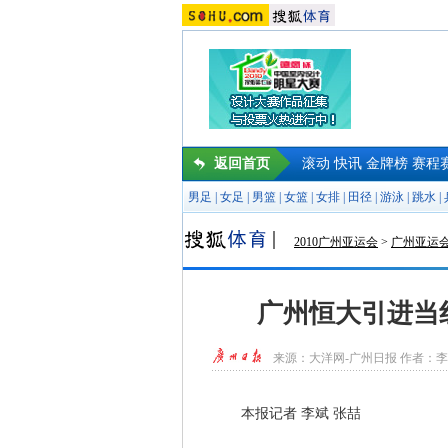
返回首页
滚动
快讯
金牌榜
赛程
男足
|
女足
|
男篮
|
女篮
|
女排
|
田径
|
游泳
|
跳水
|
2010广州亚运会
>
广州亚运
广州恒大引进当
来源：
大洋网-广州日报
作者：李
本报记者 李斌 张喆