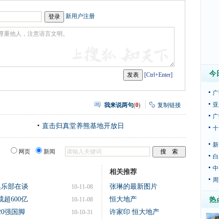
网
瓣
新用户注册
今
[Ctrl+Enter]
广
亚
我来说两句
(
0
)
复制链接
广
直击归真堂养熊基地开放日
十
新
网页
新闻
白
中
相关推荐
周
俱乐部在谈
张琳的最新图片
10-11-08
超600亿
恒大地产
10-11-08
热
20强国脚
许家印 恒大地产
10-10-31