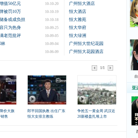
增值50亿元
广州恒大酒店
10-10-20
牌被罚10万
恒大酒店
10-10-19
地储备或成负担
恒大雅苑
10-10-18
容只为热身
恒大华府
10-09-25
满老范批评
恒大绿洲
10-09-05
郜林
广州恒大世纪花园
10-09-04
广州恒大花园酒店
10-06-09
1/1
自
亚
降价大旗
郎平回国执教 出任广东
争抢五一黄金周 武汉近
折销售
恒大女排主教练
20新楼盘扎堆上市