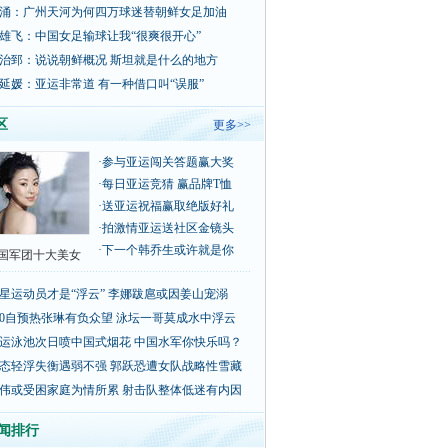
涌：广州天河为何四万球迷替朝鲜女足加油
雄飞：中国女足输球让我“很爽很开心”
治郅：说说朝鲜概况 斯坦就是什么的地方
延媛：亚运非常道 有一种借口叫“误服”
区
更多>>
·
参与亚运闯关答题赢大奖
·
每日亚运竞猜 赢品牌T恤
·
送亚运祝福赢取绝版好礼
·
拍激情亚运送社区金镜头
·
下一个韩乔生或许就是你
国军团十大美女
星运动员才是“浮云” 李娜跋扈或因姜山宠溺
00自预热张琳有负众望 泳坛一哥莫成水中浮云
运泳池次日喷中国式烟花 中国水军你快乐吗？
态轻浮失衡遇弱不强 郭跃恐遭女队战略性雪藏
伟或受困家庭为情所累 射击队整体低迷有内因
闻排行