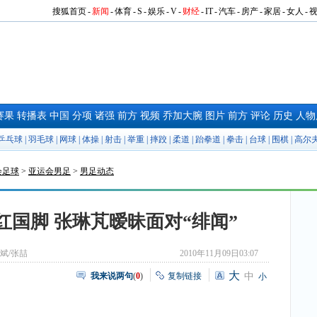
搜狐首页
-
新闻
-
体育
-
S
-
娱乐
-
V
-
财经
-
IT
-
汽车
-
房产
-
家居
-
女人
-
赛果
转播表
中国
分项
诸强
前方
视频
乔加大腕
图片
前方
评论
历史
人物
乒乓球
|
羽毛球
|
网球
|
体操
|
射击
|
举重
|
摔跤
|
柔道
|
跆拳道
|
拳击
|
台球
|
围棋
|
高尔
会足球
>
亚运会男足
>
男足动态
红国脚 张琳芃暧昧面对“绯闻”
斌/张喆
2010年11月09日03:07
大
我来说两句
(
0
)
复制链接
中
小