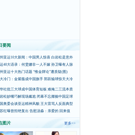
日要闻
州亚运10大新闻：中国男人惊喜 白岩松是意外
运40大语录：何雯娜非一人不嫁 孙卫曝有人脉
州亚运十大热门话题 “惟金牌论”遭质疑(图)
大冷门：金紫薇成中国旗手 郭跃输球惊天大冷
华社批三大球成中国体育短板 难掩二三流本质
岩松妙嘴巧解现场尴尬 闭幕不忘揶揄中国足球
国奥委会谈亚运精神风貌 王大雷骂人反面典型
苏红曝曾拒绝复出 告慰汤淼：亲爱的 回来值
点图片
更多>>