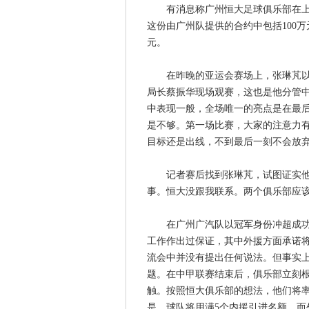
有消息称广州恒大足球俱乐部在上周
这份由广州队提供的合约中包括100万
元。
在昨晚的亚运会赛场上，张琳芃以队
局长蔡振华现场观赛，这也是他分管
中表现一般，全场唯一的亮点是在最后
是不够。第一场比赛，大家的注意力
目标还是出线，不到最后一刻不会放弃
记者赛后找到张琳芃，试图证实他以
事。恒大没跟我联系。两个俱乐部应该
在广州广汽队以冠军身份冲超成功之
工作作出过保证，其中外援方面承诺将
流会中并没有提出任何说法。但事实
题。在中甲联赛结束后，俱乐部立刻
触。按照恒大俱乐部的想法，他们将
是，球队将用满5个内援引进名额，而