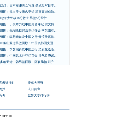
幻灯：日本短跑美女写真 是她改写日本...
组图：混血美女扬名亚运 黑嘉嘉渐成熟...
幻灯:大郅砍18分救主 男篮5分险胜...
组图：丁俊晖力助中国男团夺冠 梁文博...
组图：先糊涂搅局后幸运夺金 李瑟娥亚...
组图：李瑟娥首次中国之行 青涩天真酷...
02釜山亚运男篮回顾：中国负韩国失冠...
组图：李瑟娥再次中国之行 染发化妆渐...
组图：中国武术冲亚运首金 帅气袁晓超...
多哈亚运中韩男篮回顾：阿联暴扣 河升...
1高考进行时
搜狐大视野
勿扰
人口普查
1高考
世界大学排行榜
实用工具