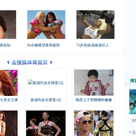
装彩绘
内衣橄榄球赛再吸睛
75岁老妪成健身狂人
博
大美女主播
曼城乳娃全裸遮3点
梅西儿子肥嘟嘟粉嫩嫩
大
王