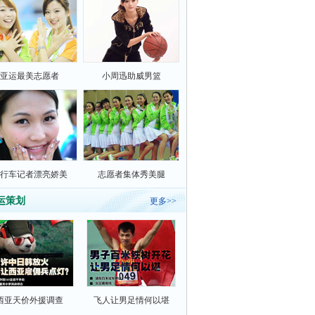
亚运最美志愿者
小周迅助威男篮
行车记者漂亮娇美
志愿者集体秀美腿
运策划
更多>>
西亚天价外援调查
飞人让男足情何以堪