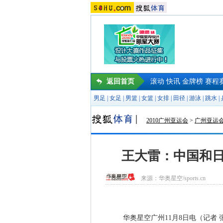
返回首页
滚动
快讯
金牌榜
赛程
男足
|
女足
|
男篮
|
女篮
|
女排
|
田径
|
游泳
|
跳水
|
2010广州亚运会
>
广州亚运
王大雷：中国和日
来源：
华奥星空/sports.cn
华奥星空广州11月8日电（记者 