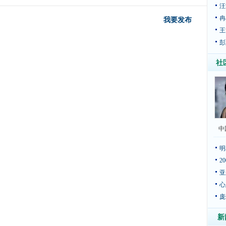
汪
冉
我要发布
王
彭
社
中
明
2
亚
心
庞
新