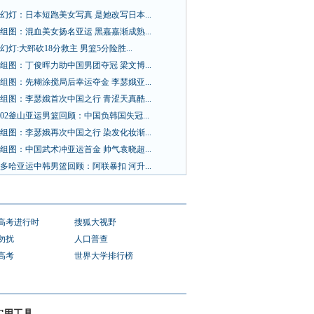
幻灯：日本短跑美女写真 是她改写日本...
组图：混血美女扬名亚运 黑嘉嘉渐成熟...
幻灯:大郅砍18分救主 男篮5分险胜...
组图：丁俊晖力助中国男团夺冠 梁文博...
组图：先糊涂搅局后幸运夺金 李瑟娥亚...
组图：李瑟娥首次中国之行 青涩天真酷...
02釜山亚运男篮回顾：中国负韩国失冠...
组图：李瑟娥再次中国之行 染发化妆渐...
组图：中国武术冲亚运首金 帅气袁晓超...
多哈亚运中韩男篮回顾：阿联暴扣 河升...
1高考进行时
搜狐大视野
勿扰
人口普查
1高考
世界大学排行榜
实用工具