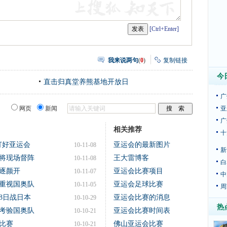
[Ctrl+Enter]
我来说两句
(
0
)
复制链接
今
直击归真堂养熊基地开放日
广
网页
新闻
亚
广
相关推荐
十
打好亚运会
亚运会的最新图片
10-11-08
新
将现场督阵
王大雷博客
10-11-08
白
笑逐颜开
亚运会比赛项目
10-11-07
中
重视国奥队
亚运会足球比赛
10-11-05
周
8日战日本
亚运会比赛的消息
10-10-29
热
考验国奥队
亚运会比赛时间表
10-10-21
比赛
佛山亚运会比赛
10-10-21