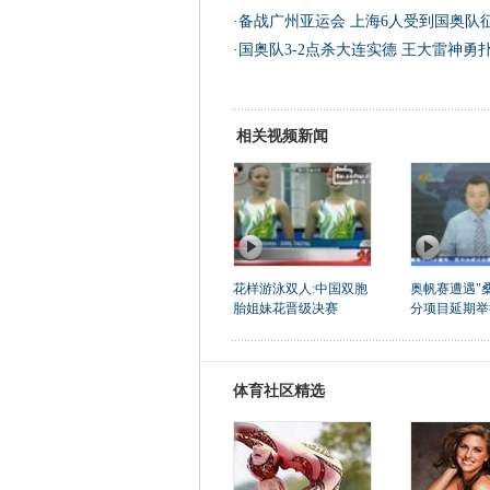
·
备战广州亚运会 上海6人受到国奥队
·
国奥队3-2点杀大连实德 王大雷神勇
相关视频新闻
花样游泳双人:中国双胞
奥帆赛遭遇"桑
胎姐妹花晋级决赛
分项目延期举
体育社区精选