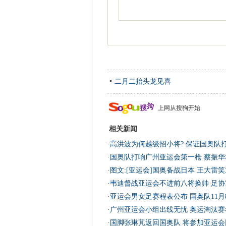
二月二抬头龙见喜
上网从搜狗开始
相关新闻
·
高洪波为何越级招小将? 保证国奥队
·
国奥队打响广州亚运会第一枪 蔡振华
·
图文:[亚运会]国奥备战日本 王大雷
·
韦迪督战亚运会不进前八将换帅 足协
·
亚运会男女足赛程表公布 国奥队11月
·
广州亚运会小组出线无忧 奥运淘汰赛
·
国脚张琳芃返回国奥队 将参加亚运会