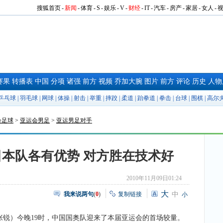
搜狐首页
-
新闻
-
体育
-
S
-
娱乐
-
V
-
财经
-
IT
-
汽车
-
房产
-
家居
-
女人
-
赛果
转播表
中国
分项
诸强
前方
视频
乔加大腕
图片
前方
评论
历史
人物
乒乓球
|
羽毛球
|
网球
|
体操
|
射击
|
举重
|
摔跤
|
柔道
|
跆拳道
|
拳击
|
台球
|
围棋
|
高尔
会足球
>
亚运会男足
>
亚运男足对手
本队各有优势 对方胜在技术好
2010年11月09日01:24
大
我来说两句
(
0
)
复制链接
中
小
张锐）今晚19时，中国国奥队迎来了本届亚运会的首场较量。