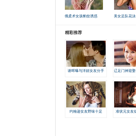
俄柔术女孩豹纹诱惑
美女足队花泳
精彩推荐
谢晖曝与洋妞女友分手
辽足门神迎娶
约翰逊女友野味十足
准状元女友