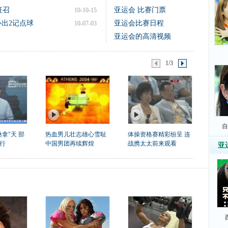
征召
亚运会 比赛门票
10-10-15
扑出2记点球
亚运会比赛日程
10-07-03
亚运会的高清视频
1/3
自
拿"天 部
热血男儿壮志雄心雪耻
体操资格赛精彩纷呈 连
行
中国男团再续辉煌
战携太太前来观看
亚