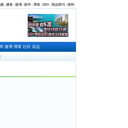
视频
-
播客
-
微博
-
邮件
-
博客
-
BBS
-
我说两句
-
搜狗
库
微博
博客
社区
花边
夫