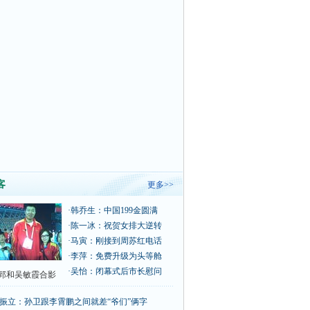
客
更多>>
·
韩乔生：中国199金圆满
·
陈一冰：祝贺女排大逆转
·
马寅：刚接到周苏红电话
·
李萍：免费升级为头等舱
·
吴怡：闭幕式后市长慰问
郅和吴敏霞合影
振立：孙卫跟李霄鹏之间就差“爷们”俩字