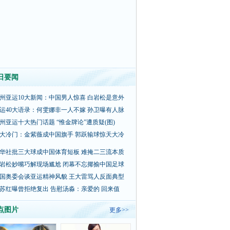
日要闻
州亚运10大新闻：中国男人惊喜 白岩松是意外
运40大语录：何雯娜非一人不嫁 孙卫曝有人脉
州亚运十大热门话题 “惟金牌论”遭质疑(图)
大冷门：金紫薇成中国旗手 郭跃输球惊天大冷
华社批三大球成中国体育短板 难掩二三流本质
岩松妙嘴巧解现场尴尬 闭幕不忘揶揄中国足球
国奥委会谈亚运精神风貌 王大雷骂人反面典型
苏红曝曾拒绝复出 告慰汤淼：亲爱的 回来值
点图片
更多>>