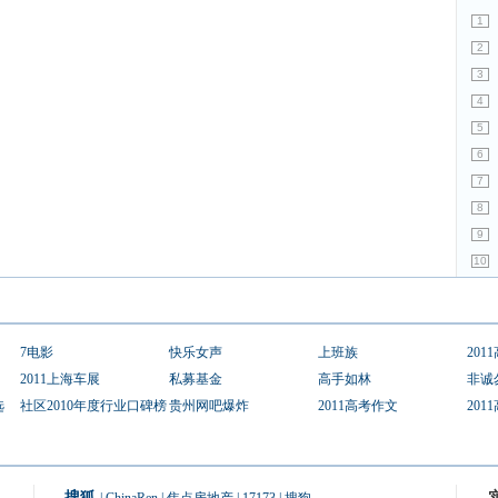
1
2
3
4
5
6
7
8
9
10
7电影
快乐女声
上班族
201
2011上海车展
私募基金
高手如林
非诚
选
社区2010年度行业口碑榜
贵州网吧爆炸
2011高考作文
201
搜狐