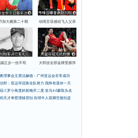
乔加大腕第二十期
动情言语感动飞人父亲
踢正步一丝不苟
大郅挂全部金牌受膜拜
奥理事会主席法赫德：广州亚运会非常成功
治郅：亚运夺冠靠全队努力 我终有退休一天
冠-C罗小角度斜射梅开二度 皇马4-0豪取头名
间天才单臂漂移背扣
街球牛人双脚空接扣篮