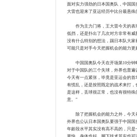
面对实力强劲的日本国奥队，中国国
大雷也迎来了亚运经历中比分最悬殊
作为主力门将，王大雷今天的表现
低挡，还是扑出了几次对方非常有威
没有什么特别的想法，踢日本队大家
可能只是对手今天把握机会的能力更
中国国奥队今天在开场第10分钟时
对于中国队的三个失球，外界也普遍
今天有一点紧张，毕竟是亚运会的首
有慌乱，还是按照既定的战术来打，
是这样，丢球很正常，也没有很特殊
意。”
除了把握机会的能力之外，今天看
外界也公认日本国奥队要强于中国国
年龄段水平其实没有高不高的，只是
更快、身体也好，脚下技术其实也可