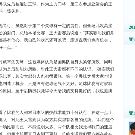
奥队先后被灌进三球。作为主力门将，第二次参加亚运会的王
的一场失利。
尚可。虽然对于第二个失球有一定的责任。但全场几次高接
2
胁的射门。总结本场比赛，王大雷赛后说道：“其实赛前我们并
亚
都很有信心。我自己的状态还可以吧，应该说我们也有机会，
好一点。”
就率先失球，这被媒体认为是国奥队自身太紧张所致。同时
认为是后防能力所致。对此王大雷都有不同的认识。“确实我们
场比赛，其实大部分人也都很紧张。第一个丢球之后大家也没
也制造了机会，只是没有进球运气不太好。足球比赛有时候就
的原因。至于后防线我觉得今天给我的支持挺好的，我也挺满
了比赛的人都对日本队的技战术能力十分认可。在这一点上
亚
奥队，对此王大雷则认为双方其实都有各自的优势。“我们这个
一场比赛而已，不能说明太多。两个队相比我觉得我们的速度
以，但相比较而言日本脚下更好。总的来说我们双方都在处在