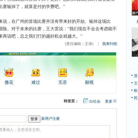
比赛输掉了，就算是付的学费吧。”
说，在广州的首场比赛并没有带来好的开始。输掉这场比
艰险。对于未来的比赛，王大雷说：“我们现在不会去考虑能不
束再说吧，总之我们打的越好机会就越大。”
(责任编辑：王涛)
|
我来纠错
亚
撒花
难过
无语
鄙视
王
欧
民
转发至：
白社会
更多
开
心
豆
网
瓣
新用户注册