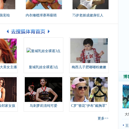
装彩绘
内衣橄榄球赛再吸睛
75岁老妪成健身狂人
大美女主播
曼城乳娃全裸遮3点
梅西儿子肥嘟嘟粉嫩嫩
博
似邻家女孩
马刺萝莉清纯可爱
C罗"簪花"伊布"戴胸罩"
大
更多>>
王