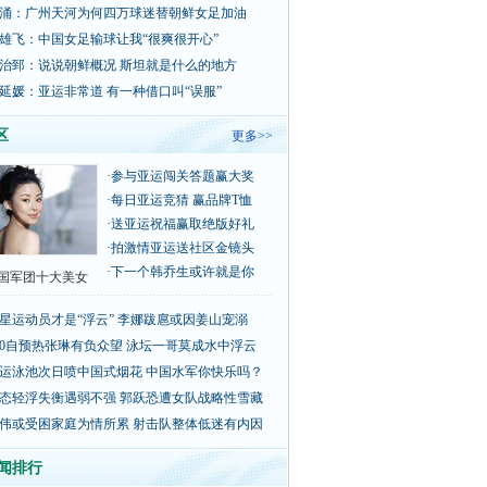
涌：广州天河为何四万球迷替朝鲜女足加油
雄飞：中国女足输球让我“很爽很开心”
治郅：说说朝鲜概况 斯坦就是什么的地方
延媛：亚运非常道 有一种借口叫“误服”
区
更多>>
·
参与亚运闯关答题赢大奖
·
每日亚运竞猜 赢品牌T恤
·
送亚运祝福赢取绝版好礼
·
拍激情亚运送社区金镜头
·
下一个韩乔生或许就是你
国军团十大美女
星运动员才是“浮云” 李娜跋扈或因姜山宠溺
00自预热张琳有负众望 泳坛一哥莫成水中浮云
运泳池次日喷中国式烟花 中国水军你快乐吗？
态轻浮失衡遇弱不强 郭跃恐遭女队战略性雪藏
伟或受困家庭为情所累 射击队整体低迷有内因
闻排行