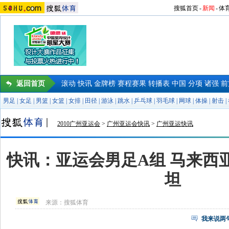
搜狐首页
-
新闻
-
体
返回首页
滚动
快讯
金牌榜
赛程赛果
转播表
中国
分项
诸强
前
男足
|
女足
|
男篮
|
女篮
|
女排
|
田径
|
游泳
|
跳水
|
乒乓球
|
羽毛球
|
网球
|
体操
|
射击
|
2010广州亚运会
>
广州亚运会快讯
>
广州亚运快讯
快讯：亚运会男足A组 马来西亚
坦
来源：
搜狐体育
我来说两