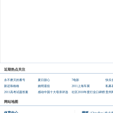
近期热点关注
永不磨灭的番号
夏日甜心
7电影
快乐
新还珠格格
姚明退役
2011上海车展
私募
2011高考试题答案
感动中国十大母亲评选
社区2010年度行业口碑榜
贵州
网站地图
体育中心
搜狐