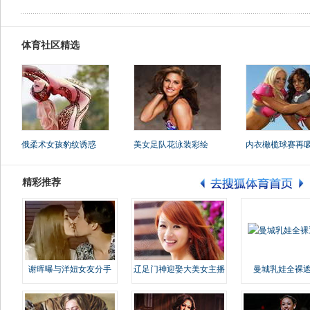
体育社区精选
俄柔术女孩豹纹诱惑
美女足队花泳装彩绘
内衣橄榄球赛再
精彩推荐
谢晖曝与洋妞女友分手
辽足门神迎娶大美女主播
曼城乳娃全裸遮