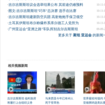
·
吉尔吉斯斯坦议会选举结果公布 其前途仍难预料
10-11-
·
图文:吉尔吉斯斯坦"叼羊"总决赛 选手在比赛
10-11-
·
吉尔吉斯斯坦建新防空兵团 高射炮炮手保卫领空
10-11-
·
土耳其伊斯坦布尔称爆炸系库尔德工人党所为
10-11-
·
广州亚运会"亚洲之路"车队挥别吉尔吉斯斯坦
09-09-
更多关于
斯坦 亚运会
的新闻>
相关视频新闻
吉尔吉斯斯坦 临时政府
马来西亚今年已有40人
世界最轻玲珑鸡 
将履行上合组织义务
死于登革热
亚矮脚鸡选美比