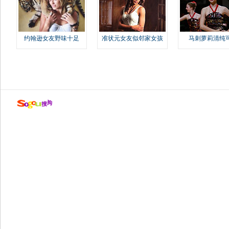
约翰逊女友野味十足
准状元女友似邻家女孩
马刺萝莉清纯