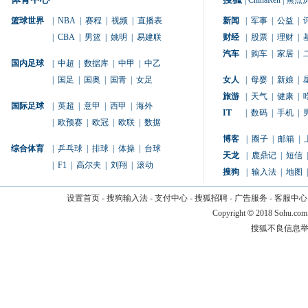
|
ChinaRen
|
焦点
篮球世界
|
NBA
|
赛程
|
视频
|
直播表
新闻
|
军事
|
公益
|
|
CBA
|
男篮
|
姚明
|
易建联
财经
|
股票
|
理财
|
汽车
|
购车
|
家居
|
国内足球
|
中超
|
数据库
|
中甲
|
中乙
|
国足
|
国奥
|
国青
|
女足
女人
|
母婴
|
新娘
|
旅游
|
天气
|
健康
|
国际足球
|
英超
|
意甲
|
西甲
|
海外
IT
|
数码
|
手机
|
|
欧预赛
|
欧冠
|
欧联
|
数据
博客
|
圈子
|
邮箱
|
综合体育
|
乒乓球
|
排球
|
体操
|
台球
天龙
|
鹿鼎记
|
短信
|
|
F1
|
高尔夫
|
刘翔
|
滚动
搜狗
|
输入法
|
地图
|
设置首页
-
搜狗输入法
-
支付中心
-
搜狐招聘
-
广告服务
-
客服中心
Copyright
©
2018 Sohu.com
搜狐不良信息