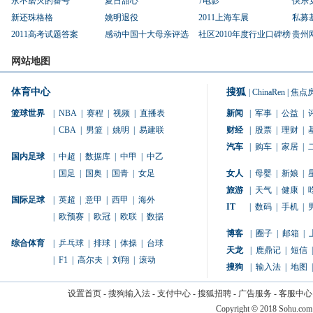
永不磨灭的番号
夏日甜心
7电影
快乐
新还珠格格
姚明退役
2011上海车展
私募
2011高考试题答案
感动中国十大母亲评选
社区2010年度行业口碑榜
贵州
网站地图
体育中心
搜狐
|
ChinaRen
|
焦点
篮球世界
|
NBA
|
赛程
|
视频
|
直播表
新闻
|
军事
|
公益
|
|
CBA
|
男篮
|
姚明
|
易建联
财经
|
股票
|
理财
|
汽车
|
购车
|
家居
|
国内足球
|
中超
|
数据库
|
中甲
|
中乙
|
国足
|
国奥
|
国青
|
女足
女人
|
母婴
|
新娘
|
旅游
|
天气
|
健康
|
国际足球
|
英超
|
意甲
|
西甲
|
海外
IT
|
数码
|
手机
|
|
欧预赛
|
欧冠
|
欧联
|
数据
博客
|
圈子
|
邮箱
|
综合体育
|
乒乓球
|
排球
|
体操
|
台球
天龙
|
鹿鼎记
|
短信
|
|
F1
|
高尔夫
|
刘翔
|
滚动
搜狗
|
输入法
|
地图
|
设置首页
-
搜狗输入法
-
支付中心
-
搜狐招聘
-
广告服务
-
客服中心
Copyright
©
2018 Sohu.com