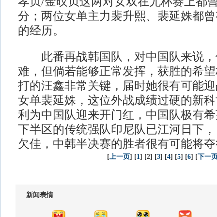
孝贞/金旼贞这两对女双在尤杯赛上都
分；两位女单主力裴升熙、裴延姝都曾
的经历。
此番再战韩国队，对中国队来说，
难，但倘若能够正常发挥，获胜的希望
打的汪鑫非常关键，届时她很有可能迎
女单裴延姝，这位外战成绩过硬的新科
利为中国队迎来开门红，中国队极有希
下半区的传统强队印尼队已江河日下，
欠佳，中韩半决赛的胜者很有可能将夺
[
上一页
] [
1
] [2] [
3
] [
4
] [
5
] [
6
] [
下一
新闻表情