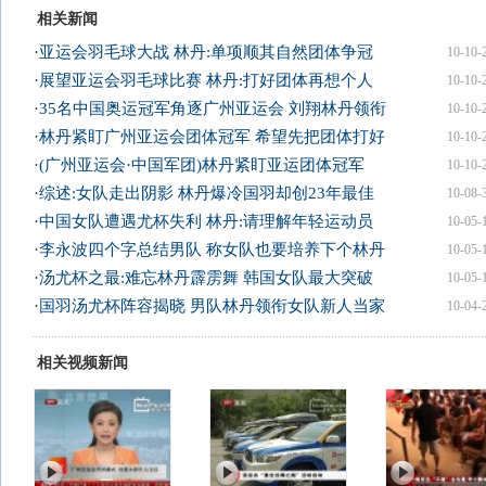
相关新闻
·
亚运会羽毛球大战 林丹:单项顺其自然团体争冠
10-10-
·
展望亚运会羽毛球比赛 林丹:打好团体再想个人
10-10-
·
35名中国奥运冠军角逐广州亚运会 刘翔林丹领衔
10-10-
·
林丹紧盯广州亚运会团体冠军 希望先把团体打好
10-10-
·
(广州亚运会·中国军团)林丹紧盯亚运团体冠军
10-10-
·
综述:女队走出阴影 林丹爆冷国羽却创23年最佳
10-08-
·
中国女队遭遇尤杯失利 林丹:请理解年轻运动员
10-05-
·
李永波四个字总结男队 称女队也要培养下个林丹
10-05-
·
汤尤杯之最:难忘林丹霹雳舞 韩国女队最大突破
10-05-
·
国羽汤尤杯阵容揭晓 男队林丹领衔女队新人当家
10-04-
相关视频新闻