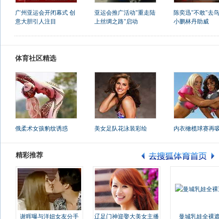
广州亚运会开闭幕式 创
亚运会推广活动"重走陆
陈奕迅"不敢"去鸟
意大胆引人注目
上丝绸之路"启动
小鹏林丹助威
体育社区精选
俄柔术女孩豹纹诱惑
美女足队花泳装彩绘
内衣橄榄球赛再
精彩推荐
谢晖曝与洋妞女友分手
辽足门神迎娶大美女主播
曼城乳娃全裸遮