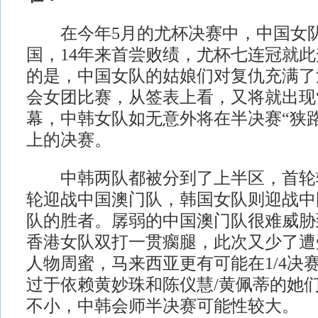
在今年5月的尤杯决赛中，中国女队
国，14年来首尝败绩，尤杯七连冠就
的是，中国女队的姑娘们对复仇充满了
会女团比赛，从签表上看，又将就出现
幕，中韩女队如无意外将在半决赛“狭
上的决赛。
中韩两队都被分到了上半区，首轮
轮迎战中国澳门队，韩国女队则迎战中
队的胜者。孱弱的中国澳门队很难威胁
香港女队双打一贯瘸腿，此次又少了遭
人物周蜜，马来西亚更有可能在1/4决
过于依赖黄妙珠和陈仪慧/黄佩蒂的她
不小，中韩会师半决赛可能性较大。