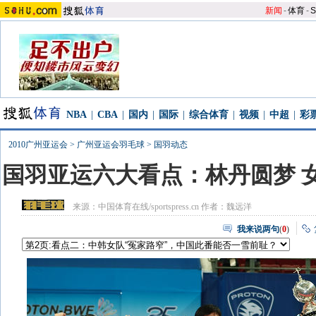
新闻
-
体育
-
S
NBA
|
CBA
|
国内
|
国际
|
综合体育
|
视频
|
中超
|
彩
2010广州亚运会
>
广州亚运会羽毛球
>
国羽动态
国羽亚运六大看点：林丹圆梦 女
来源：
中国体育在线/sportspress.cn
作者：魏远洋
我来说两句
(
0
)