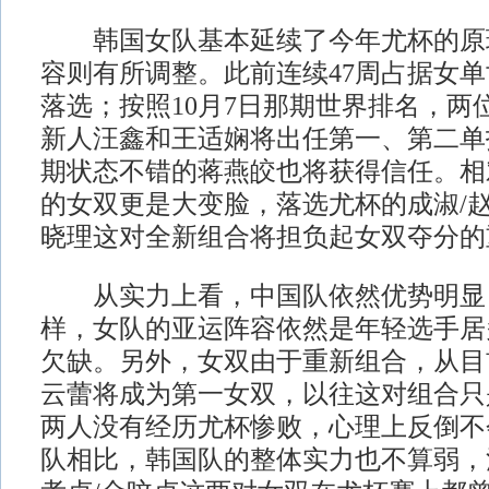
韩国女队基本延续了今年尤杯的原
容则有所调整。此前连续47周占据女
落选；按照10月7日那期世界排名，两
新人汪鑫和王适娴将出任第一、第二单
期状态不错的蒋燕皎也将获得信任。相
的女双更是大变脸，落选尤杯的成淑/赵
晓理这对全新组合将担负起女双夺分的
从实力上看，中国队依然优势明显
样，女队的亚运阵容依然是年轻选手居
欠缺。另外，女双由于重新组合，从目
云蕾将成为第一女双，以往这对组合只
两人没有经历尤杯惨败，心理上反倒不
队相比，韩国队的整体实力也不算弱，