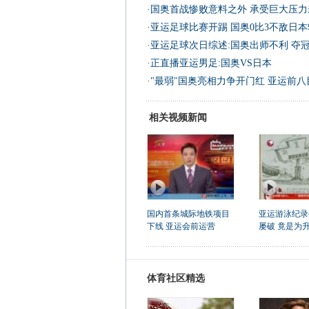
·
国奥首战惨败意料之外 承受巨大压力未
·
亚运足球比赛开踢 国奥0比3不敌日
·
亚运足球次日综述:国奥出师不利 夺
·
正直播亚运男足:国奥VS日本
·
"最弱"国奥亮相力争开门红 亚运前
相关视频新闻
国内首条城际地铁项目
亚运游泳纪录
下线 亚运会前运营
屡破 竟是为
体育社区精选