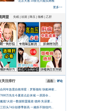
·
北京大葱:10余元只能买两根
更多>>
友关注排行
点击
|
评论
合同年急需自救球星：罗斯领衔 快船神射...
7000万先生今夏差点赴休城 一原因令...
尴尬!火箭一数据联盟最差 德帅:失误要...
三巨头74分创赛季新高 一顽疾不除纽约...