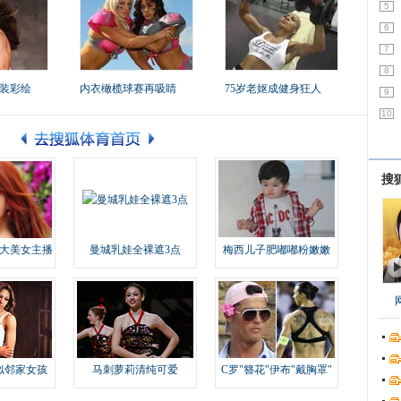
5
6
7
8
装彩绘
内衣橄榄球赛再吸睛
75岁老妪成健身狂人
9
10
搜
大美女主播
曼城乳娃全裸遮3点
梅西儿子肥嘟嘟粉嫩嫩
似邻家女孩
马刺萝莉清纯可爱
C罗"簪花"伊布"戴胸罩"