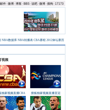
邮件
-
微博
-
博客
-
BBS
-
说吧
-
微博
-
搜狗
-
17173
程
NBA数据库
NBA转播表
CBA赛程
2012体坛赛历
育视频
狐独家视频直播CBA
搜狐独家视频直播亚冠