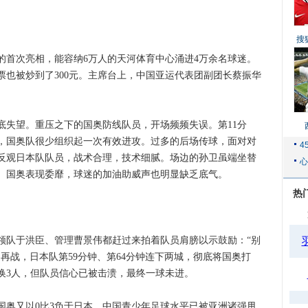
搜
次亮相，能容纳6万人的天河体育中心涌进4万余名球迷。
票也被炒到了300元。主席台上，中国亚运代表团副团长蔡振华
望。重压之下的国奥防线队员，开场频频失误。第11分
，国奥队很少组织起一次有效进攻。过多的后场传球，面对对
反观日本队队员，战术合理，技术细腻。场边的孙卫虽端坐替
。国奥表现委靡，球迷的加油助威声也明显缺乏底气。
热
队于洪臣、管理曹景伟都赶过来拍着队员肩膀以示鼓励：“别
再战，日本队第59分钟、第64分钟连下两城，彻底将国奥打
换3人，但队员信心已被击溃，最终一球未进。
又以0比3负于日本，中国青少年足球水平已被亚洲诸强甩