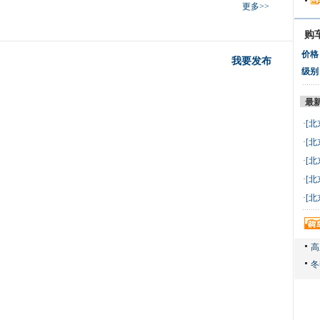
更多>>
购
价格
我要发布
级别
最
·
[北
万 
·
[北
万 
·
[北
万 
·
[北
万 
·
[北
万 