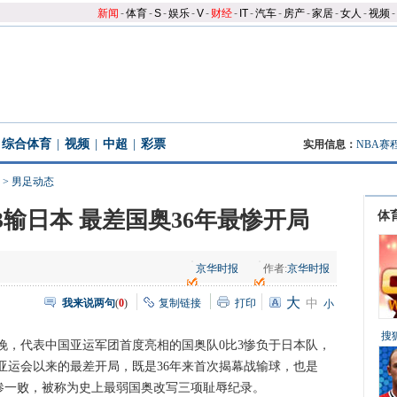
新闻
-
体育
-
S
-
娱乐
-
V
-
财经
-
IT
-
汽车
-
房产
-
家居
-
女人
-
视频
-
综合体育
|
视频
|
中超
|
彩票
实用信息：
NBA赛
>
男足动态
3输日本 最差国奥36年最惨开局
体
京华时报
作者:
京华时报
大
我来说两句
(
0
)
复制链接
打印
中
小
搜
代表中国亚运军团首度亮相的国奥队0比3惨负于日本队，
亚运会以来的最差开局，既是36年来首次揭幕战输球，也是
最惨一败，被称为史上最弱国奥改写三项耻辱纪录。