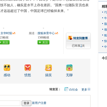
“技不如人，确实是水平上存在差距。”国奥一位随队官员也表
精
人才远远超过了中国，中国足球已经输掉未来。”
：
京华时报
频道：
搜狐体育中心
123粉丝
1500粉丝
转发到微博
关注
关注
已转发
2
次
今
感动
愤怒
搞笑
无聊
转发至：
白社会
更多
开
心
人
网
人
豆
网
瓣
爱
新用户注册
分