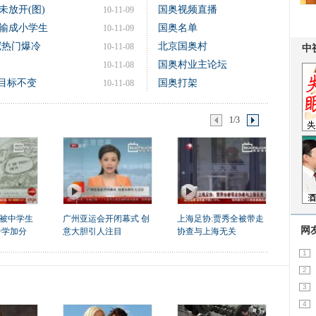
放开(图)
国奥视频直播
10-11-09
本输成小学生
国奥名单
10-11-09
冠热门爆冷
北京国奥村
10-11-08
国奥村业主论坛
10-11-08
八目标不变
国奥打架
10-11-08
1/3
被中学生
广州亚运会开闭幕式 创
上海足协:贾秀全被带走
网
升学加分
意大胆引人注目
协查与上海无关
1
2
3
4