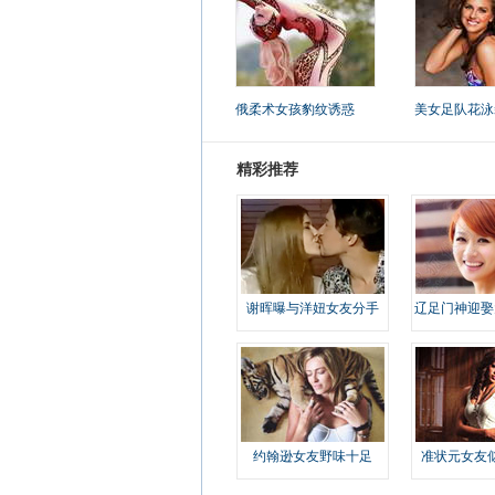
俄柔术女孩豹纹诱惑
美女足队花泳
精彩推荐
谢晖曝与洋妞女友分手
辽足门神迎娶
约翰逊女友野味十足
准状元女友