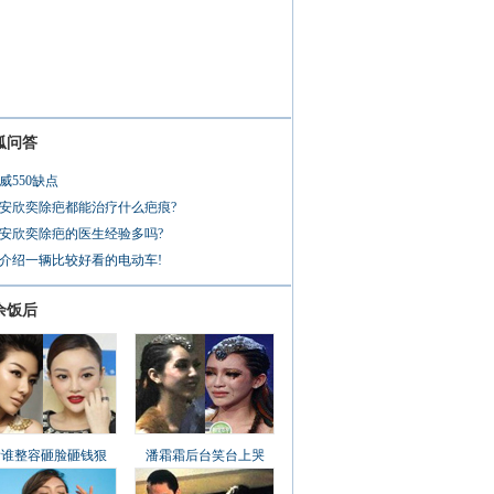
狐问答
威550缺点
安欣奕除疤都能治疗什么疤痕?
安欣奕除疤的医生经验多吗?
介绍一辆比较好看的电动车!
余饭后
看谁整容砸脸砸钱狠
潘霜霜后台笑台上哭