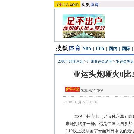
NBA
|
CBA
|
国内
|
国际
|
2010广州亚运会
>
广州亚运会足球
>
亚运会男足
亚运头炮哑火0比
来源:
京华时报
2010年11月09日03:36
本报广州专电（记者孙永军）昨晚，
未能打响第一枪。这是中国队自参加
U19以上级别国字号面对日本队的