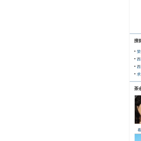
搜
荣
西
西
求
茶