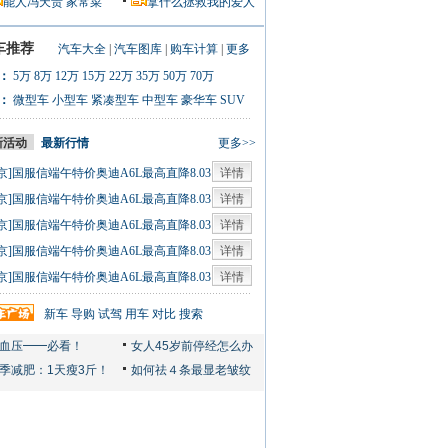
能人冯天贵
家常菜
拿什么拯救我的爱人
车推荐
汽车大全
|
汽车图库
|
购车计算
|
更多
：
5万
8万
12万
15万
22万
35万
50万
70万
：
微型车
小型车
紧凑型车
中型车
豪华车
SUV
新活动
最新行情
更多>>
京]国服信端午特价奥迪A6L最高直降8.03
详情
0人
京]国服信端午特价奥迪A6L最高直降8.03
详情
0人
京]国服信端午特价奥迪A6L最高直降8.03
详情
0人
京]国服信端午特价奥迪A6L最高直降8.03
详情
0人
京]国服信端午特价奥迪A6L最高直降8.03
详情
0人
新车
导购
试驾
用车
对比
搜索