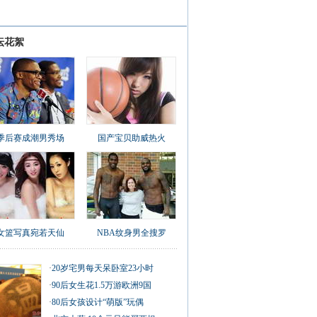
坛花絮
季后赛成潮男秀场
国产宝贝助威热火
女篮写真宛若天仙
NBA纹身男全搜罗
·
20岁宅男每天呆卧室23小时
·
90后女生花1.5万游欧洲9国
·
80后女孩设计“萌版”玩偶