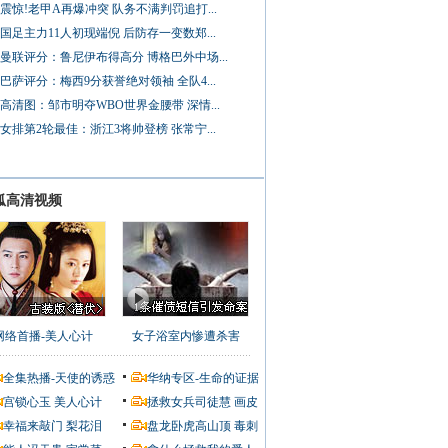
震惊!老甲A再爆冲突 队务不满判罚追打...
国足主力11人初现端倪 后防存一变数郑...
曼联评分：鲁尼伊布得高分 博格巴外中场...
巴萨评分：梅西9分获誉绝对领袖 全队4...
高清图：邹市明夺WBO世界金腰带 深情...
女排第2轮最佳：浙江3将帅登榜 张常宁...
狐高清视频
网络首播-美人心计
女子浴室内惨遭杀害
全集热播-天使的诱惑
华纳专区-生命的证据
宫锁心玉
美人心计
拯救女兵司徒慧
画皮
幸福来敲门
梨花泪
盘龙卧虎高山顶
毒刺