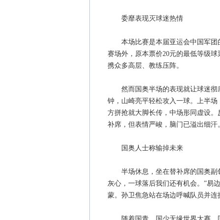
委靡表现灭球迷热情
本场比赛是本届亚运会中国军团的首
赛场外，原本票价20元的最低等级球
携众多高层、教练压阵。
然而国奥半场的表现就让球迷彻底失
钟，山崎亮平轻松攻入一球。上半场
方拼抢就大脚长传，中场形同虚设。
补席，但表情严峻，脑门已溢出细汗
国奥人士称输掉未来
半场休息，坐在替补席的国奥副领
灰心，一球落后我们还有机会。”易边
蒙。孙卫焦急站在场边呼喊队员并连
随着国青、国少无缘世界大赛，国奥