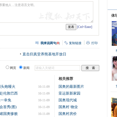
享
体
[Ctrl+Enter]
我来说两句
(
0
)
复制链接
打印
直击归真堂养熊基地开放日
网页
新闻
相关推荐
团头炮哑火
国奥的最新图片
10-11-09
赴伦敦巴西
亚运新新家园
10-11-09
无一幸免
国奥现代城
10-11-09
会首秀(图)
国奥村 物业
10-11-09
睹国奥惨败
国奥村房价
10-11-09