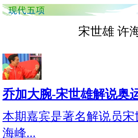
宋世雄 许
乔加大腕-宋世雄解说奥
本期嘉宾是著名解说员宋
海峰...