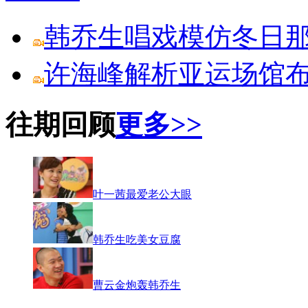
韩乔生唱戏模仿冬日
许海峰解析亚运场馆
往期回顾
更多>>
叶一茜最爱老公大眼
韩乔生吃美女豆腐
曹云金炮轰韩乔生