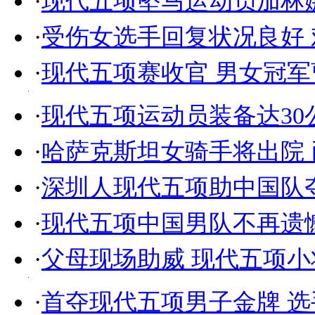
·
现代五项坠马运动员加林
·
受伤女选手回复状况良好
·
现代五项赛收官 男女冠
·
现代五项运动员装备达30
·
哈萨克斯坦女骑手将出院
·
深圳人现代五项助中国队夺
·
现代五项中国男队不再遗
·
父母现场助威 现代五项
·
首夺现代五项男子金牌 