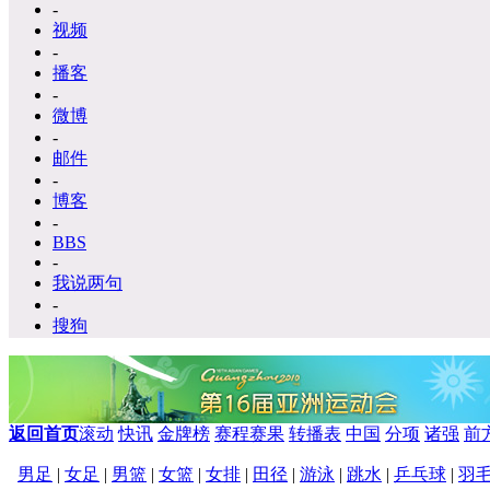
-
视频
-
播客
-
微博
-
邮件
-
博客
-
BBS
-
我说两句
-
搜狗
返回首页
滚动
快讯
金牌榜
赛程赛果
转播表
中国
分项
诸强
前
男足
|
女足
|
男篮
|
女篮
|
女排
|
田径
|
游泳
|
跳水
|
乒乓球
|
羽