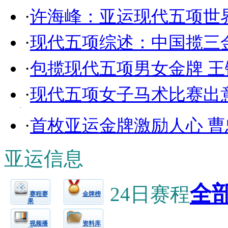
·
许海峰：亚运现代五项世
·
现代五项综述：中国揽三
·
包揽现代五项男女金牌 
·
现代五项女子马术比赛出
·
首枚亚运金牌激励人心 
亚运信息
全部
24日赛程
赛程赛
金牌榜
果
视频播
资料库