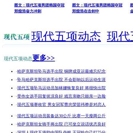
图文：现代五项男团韩国夺冠
图文：现代五项男团韩国夺冠
郑煊浩奋力冲刺
郑煊浩在击剑中
现代五项动态
现代
更多>>
现代五项动态
·
哈萨克斯坦坠马选手出院 铜牌成亚运最难忘纪念
·
坠马哈萨克斯坦选手出院 不会影响以后运动生涯
·
现代五项坠马运动员加林娜恢复良好 将很快出院
·
受伤女选手回复状况良好 戏言亲吻只能亲一边脸
·
现代五项赛收官 男女冠军曹忠荣苗祎骅是对恋人
·
现代五项运动员装备达30公斤 比赛一天瘦两公斤
·
哈萨克斯坦女骑手将出院 已可坐立说话状态良好
·
深圳人现代五项助中国队夺银 王冠给自己打75分