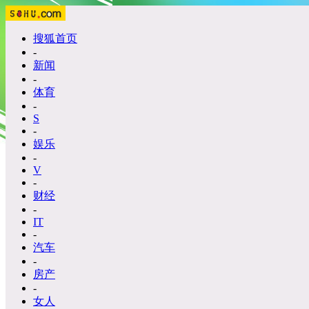
搜狐首页
-
新闻
-
体育
-
S
-
娱乐
-
V
-
财经
-
IT
-
汽车
-
房产
-
女人