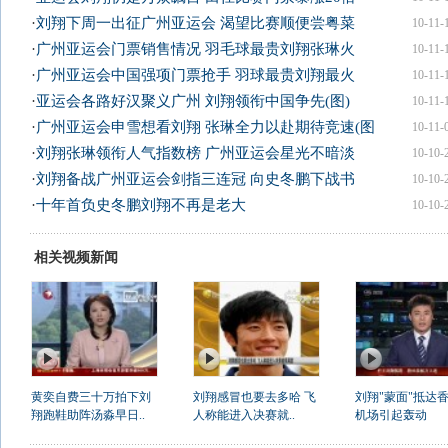
·
刘翔下周一出征广州亚运会 渴望比赛顺便尝粤菜
10-11-
·
广州亚运会门票销售情况 羽毛球最贵刘翔张琳火
10-11-
·
广州亚运会中国强项门票抢手 羽球最贵刘翔最火
10-11-
·
亚运会各路好汉聚义广州 刘翔领衔中国争先(图)
10-11-
·
广州亚运会申雪想看刘翔 张琳全力以赴期待竞速(图
10-11-
·
刘翔张琳领衔人气指数榜 广州亚运会星光不暗淡
10-10-
·
刘翔备战广州亚运会剑指三连冠 向史冬鹏下战书
10-10-
·
十年首负史冬鹏刘翔不再是老大
10-10-
相关视频新闻
黄奕自费三十万拍下刘
刘翔感冒也要去多哈 飞
刘翔"蒙面"抵达香
翔跑鞋助阵汤淼早日..
人称能进入决赛就..
机场引起轰动