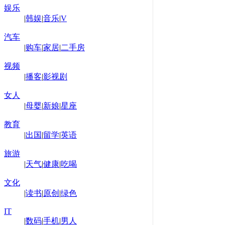
娱乐
|
韩娱
|
音乐
|
V
汽车
|
购车
|
家居
|
二手房
视频
|
播客
|
影视剧
女人
|
母婴
|
新娘
|
星座
教育
|
出国
|
留学
|
英语
旅游
|
天气
|
健康
|
吃喝
文化
|
读书
|
原创
|
绿色
IT
|
数码
|
手机
|
男人