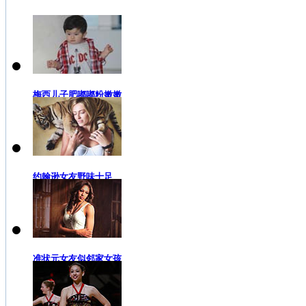
梅西儿子肥嘟嘟粉嫩嫩
约翰逊女友野味十足
准状元女友似邻家女孩