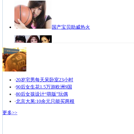
国产宝贝助威热火
女篮写真宛若天仙
·
20岁宅男每天呆卧室23小时
·
90后女生花1.5万游欧洲9国
NBA纹身男全搜罗
·
80后女孩设计“萌版”玩偶
·
北京大葱:10余元只能买两根
更多>>