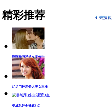
精彩推荐
谢晖曝与洋妞女友分手
辽足门神迎娶大美女主播
曼城乳娃全裸遮3点