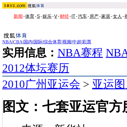
新闻
-
体育
-
S
-
娱乐
-
V
-
财经
-
IT
-
汽车
-
房产
-
家居
-
女人
-
NBA
|
CBA
|
国内
|
国际
|
综合体育
|
视频
|
中超
|
彩票
实用信息：
NBA赛程
NB
2012体坛赛历
2010广州亚运会
>
亚运图
图文：七套亚运官方