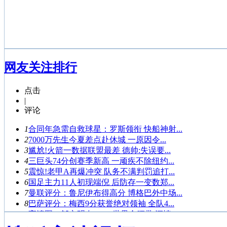
网友关注排行
点击
|
评论
1
合同年急需自救球星：罗斯领衔 快船神射...
2
7000万先生今夏差点赴休城 一原因令...
3
尴尬!火箭一数据联盟最差 德帅:失误要...
4
三巨头74分创赛季新高 一顽疾不除纽约...
5
震惊!老甲A再爆冲突 队务不满判罚追打...
6
国足主力11人初现端倪 后防存一变数郑...
7
曼联评分：鲁尼伊布得高分 博格巴外中场...
8
巴萨评分：梅西9分获誉绝对领袖 全队4...
9
高清图：邹市明夺WBO世界金腰带 深情...
10
女排第2轮最佳：浙江3将帅登榜 张常宁...