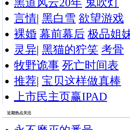
黑道风云20年
鬼吹灯
言情
|
黑白雪
欲望游戏
裸婚
幕前幕后
极品姐
灵异
|
黑猫的狞笑
考骨
牧野诡事
死亡时间表
推荐
|
宝贝这样做真棒
上市民主页赢IPAD
近期热点关注