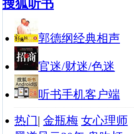
搜狐听书
郭德纲经典相声
官迷/财迷/色迷
听书手机客户端
热门
|
金瓶梅
女心理师