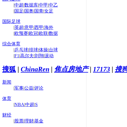
|
中超
|
数据库
|
中甲
|
中乙
|
国足
|
国奥
|
国青
|
女足
国际足球
|
英超
|
意甲
|
西甲
|
海外
|
欧预赛
|
欧冠
|
欧联
|
数据
综合体育
|
乒乓球
|
排球
|
体操
|
台球
|
F1
|
高尔夫
|
刘翔
|
滚动
搜狐
|
ChinaRen
|
焦点房地产
|
17173
|
搜
新闻
|
军事
|
公益
|
评论
体育
|
NBA
|
中超
|
S
财经
|
股票
|
理财
|
基金