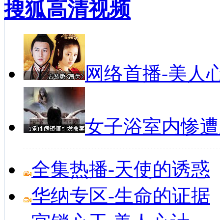
搜狐高清视频
1
鲁能客场0-1武里南联 末轮赢球未必出...
2
格隆破门3分钟连丢2球 国安2-2憾平...
3
曝火箭仍觊觎第三位巨星 帕帅书豪或成交...
4
库卡：相信球队会出线 质疑我战术的人根...
5
国王杯-内少失必进球贝尔绝杀 皇马2-...
网络首播-美人
6
甜瓜缺阵皮尔斯里程碑 篮网负尼克斯未锁...
7
鲁能出线分析：两种情况可晋级 祈求浦项...
8
ESPN投票杜兰特无悬念当MVP 詹皇...
9
三权威预测看衰火箭夺冠 实力不弱却无雄...
10
桑兰晒与儿子合影：度过鬼门关 血压不太...
女子浴室内惨遭
全集热播-天使的诱惑
华纳专区-生命的证据