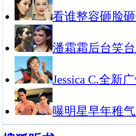
看谁整容砸脸砸
潘霜霜后台笑台
Jessica C.全新
曝明星早年稚气