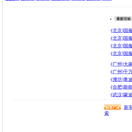
最新活动
·
[北京]国
奥迪A6L最
·
[北京]国
最高直降8.
·
[北京]国
最高直降8.
·
[北京]国
最高直降8.
·
[广州]
场约定您
·
[广州]
到的豪车!
·
[潍坊]奥迪A
·
[合肥]
圆满落幕
·
[武汉]
3万
新
索