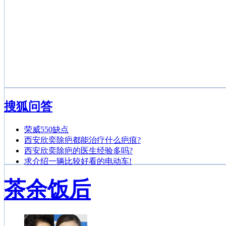
搜狐问答
荣威550缺点
西安欣奕除疤都能治疗什么疤痕?
西安欣奕除疤的医生经验多吗?
求介绍一辆比较好看的电动车!
茶余饭后