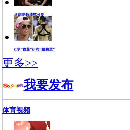
马刺萝莉清纯可爱
C罗"簪花"伊布"戴胸罩"
更多>>
我要发布
体育视频