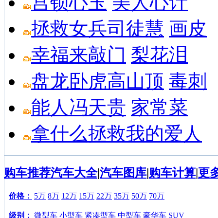
宫锁心玉
美人心计
拯救女兵司徒慧
画皮
幸福来敲门
梨花泪
盘龙卧虎高山顶
毒刺
能人冯天贵
家常菜
拿什么拯救我的爱人
购车推荐
汽车大全
|
汽车图库
|
购车计算
|
更
价格：
5万
8万
12万
15万
22万
35万
50万
70万
级别：
微型车
小型车
紧凑型车
中型车
豪华车
SUV