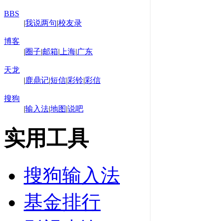
BBS
|
我说两句
|
校友录
博客
|
圈子
|
邮箱
|
上海
|
广东
天龙
|
鹿鼎记
|
短信
|
彩铃
|
彩信
搜狗
|
输入法
|
地图
|
说吧
实用工具
搜狗输入法
基金排行