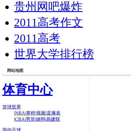
贵州网吧爆炸
2011高考作文
2011高考
世界大学排行榜
网站地图
体育中心
篮球世界
|
NBA
|
赛程
|
视频
|
直播表
|
CBA
|
男篮
|
姚明
|
易建联
国内足球