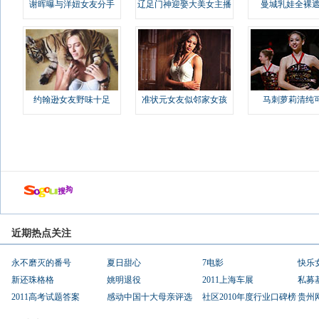
谢晖曝与洋妞女友分手
辽足门神迎娶大美女主播
曼城乳娃全裸遮
约翰逊女友野味十足
准状元女友似邻家女孩
马刺萝莉清纯
近期热点关注
永不磨灭的番号
夏日甜心
7电影
快乐
新还珠格格
姚明退役
2011上海车展
私募
2011高考试题答案
感动中国十大母亲评选
社区2010年度行业口碑榜
贵州