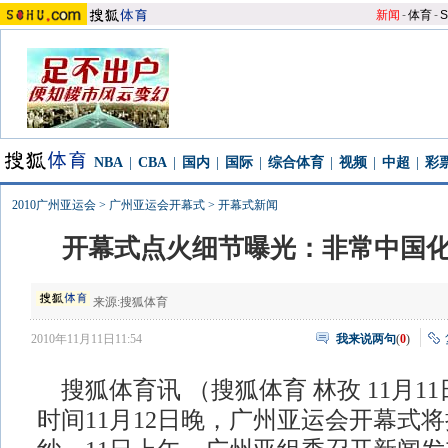
新闻
-
体育
-
S
NBA
|
CBA
|
国内
|
国际
|
综合体育
|
视频
|
中超
|
彩
2010广州亚运会
>
广州亚运会开幕式
>
开幕式新闻
开幕式点火细节曝光：非常中国化
来源:
搜狐体育
2010年11月11日11:54
我来说两句
(
0
)
搜狐体育讯 （搜狐体育 林孜 11月1
时间11月12日晚，广州亚运会开幕式