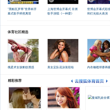
"黑帕瓦罗蒂"世界杯开
上海世博会开幕式 非洲
世博会开幕式彩排
幕式歌手猝然离世
歌手演唱《一种爱》
和灯光焰火表演
体育社区精选
俄柔术女孩豹纹诱惑
美女足队花泳装彩绘
内衣橄榄球赛再
精彩推荐