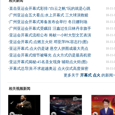
相关新闻
·
直击亚运会开幕式彩排:"白云之帆"玩的就是心跳
10-11-
·
广州亚运会五大看点:水上开幕式 三大球演救赎
10-11-
·
广州亚运会开幕式筹备发布会举行 冬日娜到场
10-11-
·
广州亚运会开幕式受瞩目 汪鑫过生日林丹非旗手
10-11-
·
亚运会开幕式流程公布 将献一小时大型文艺表演
10-11-
·
亚运会开幕式:点燃主火炬 邓亚萍PK容志行(图)
10-11-
·
亚运开幕式:点火仍是谜 悬空人拼图成最大亮点
10-11-
·
亚运会开幕式细节被曝光 点火方式仍是最高机密
10-11-
·
亚运开幕式揭秘:45名圣女现身 辅助点火炬(图)
10-11-
·
开幕式总导演:不求超越奥运 点火仪式高度保密
10-11-
更多关于
开幕式 点火
的新闻>
相关视频新闻