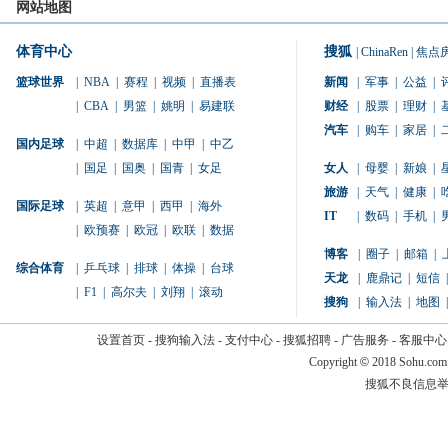
网站地图
体育中心
搜狐
|
ChinaRen
|
焦点
篮球世界
|
NBA
|
赛程
|
视频
|
直播表
新闻
|
军事
|
公益
|
|
CBA
|
男篮
|
姚明
|
易建联
财经
|
股票
|
理财
|
汽车
|
购车
|
家居
|
国内足球
|
中超
|
数据库
|
中甲
|
中乙
|
国足
|
国奥
|
国青
|
女足
女人
|
母婴
|
新娘
|
旅游
|
天气
|
健康
|
国际足球
|
英超
|
意甲
|
西甲
|
海外
IT
|
数码
|
手机
|
|
欧预赛
|
欧冠
|
欧联
|
数据
博客
|
圈子
|
邮箱
|
综合体育
|
乒乓球
|
排球
|
体操
|
台球
天龙
|
鹿鼎记
|
短信
|
|
F1
|
高尔夫
|
刘翔
|
滚动
搜狗
|
输入法
|
地图
|
设置首页
-
搜狗输入法
-
支付中心
-
搜狐招聘
-
广告服务
-
客服中心
Copyright
©
2018 Sohu.com
搜狐不良信息