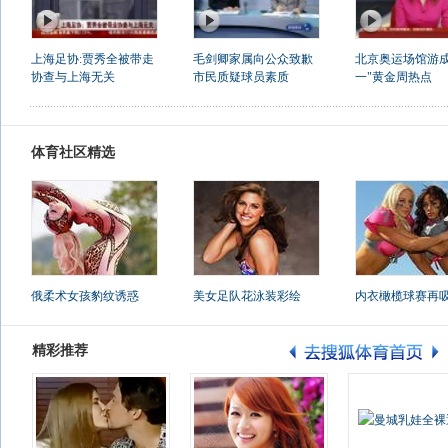
上海足协:贾秀全被带走
毛剑卿家属向公众致歉
北京奥运场馆游成
协查与上海无关
市民质疑球员素质
一"黄金周热点
体育社区精选
俄柔术女孩豹纹诱惑
美女足队花泳装彩绘
内衣橄榄球赛再
精彩推荐