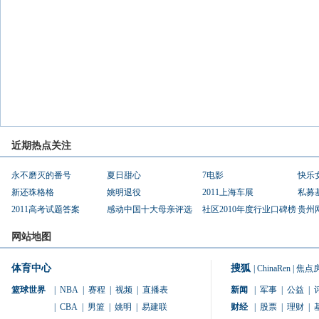
近期热点关注
永不磨灭的番号
夏日甜心
7电影
快乐
新还珠格格
姚明退役
2011上海车展
私募
2011高考试题答案
感动中国十大母亲评选
社区2010年度行业口碑榜
贵州
网站地图
体育中心
搜狐
|
ChinaRen
|
焦点
篮球世界
|
NBA
|
赛程
|
视频
|
直播表
新闻
|
军事
|
公益
|
|
CBA
|
男篮
|
姚明
|
易建联
财经
|
股票
|
理财
|