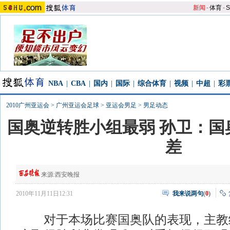
新闻
-
体育
-
S
NBA
|
CBA
|
国内
|
国际
|
综合体育
|
视频
|
中超
|
彩
2010广州亚运会
>
广州亚运会足球
>
亚运会男足
>
男足动态
国奥逆转胜小组最弱 孙卫：国
差
来源:
西安晚报
2010年11月11日12:31
我来说两句
(
0
)
对于本场比赛国奥队的表现，主教练