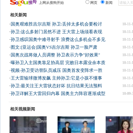
上网从搜狗开始
网页
新闻
相关新闻
·
国奥艰难胜吉尔吉斯 孙卫:丢掉太多机会要检讨
10-11-
·
孙卫:这么多射门居然不进 王大雷上场须看表现
10-11-
·
孙卫感叹国奥中难寻射手 浪费这么多机会不多见
10-11-
·
图文:[亚运会]国奥VS吉尔吉斯 孙卫一脸严肃
10-11-
·
国奥次战将做人员调整 孙卫表示力争"好效果"
10-11-
·
曝孙卫入主国奥靠足协高层 完败日本露业余本质
10-11-
·
视频-孙卫受访替队员减压 国奥首发变阵求一胜
10-11-
·
王大雷输球微博发飙 主帅孙卫:它是小孩不懂事
10-11-
·
孙卫:最关注王大雷状态好坏 抗日结果无法预料
10-11-
·
孙卫详解王大雷回归内幕 国奥主力阵容逐渐成型
10-09-
相关视频新闻