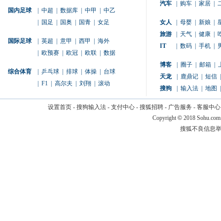
汽车
|
购车
|
家居
|
国内足球
|
中超
|
数据库
|
中甲
|
中乙
|
国足
|
国奥
|
国青
|
女足
女人
|
母婴
|
新娘
|
旅游
|
天气
|
健康
|
国际足球
|
英超
|
意甲
|
西甲
|
海外
IT
|
数码
|
手机
|
|
欧预赛
|
欧冠
|
欧联
|
数据
博客
|
圈子
|
邮箱
|
综合体育
|
乒乓球
|
排球
|
体操
|
台球
天龙
|
鹿鼎记
|
短信
|
|
F1
|
高尔夫
|
刘翔
|
滚动
搜狗
|
输入法
|
地图
|
设置首页
-
搜狗输入法
-
支付中心
-
搜狐招聘
-
广告服务
-
客服中心
Copyright
©
2018 Sohu.com
搜狐不良信息