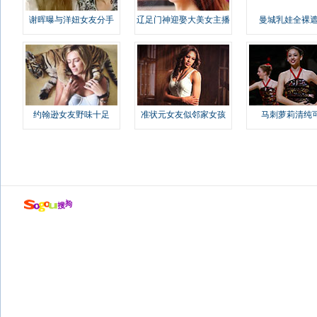
谢晖曝与洋妞女友分手
辽足门神迎娶大美女主播
曼城乳娃全裸遮
约翰逊女友野味十足
准状元女友似邻家女孩
马刺萝莉清纯