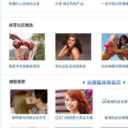
将履行上合组织义务
力度 保证乳制产品..
一名中国公民遇
体育社区精选
俄柔术女孩豹纹诱惑
美女足队花泳装彩绘
内衣橄榄球赛再
精彩推荐
谢晖曝与洋妞女友分手
辽足门神迎娶大美女主播
曼城乳娃全裸遮