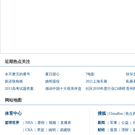
近期热点关注
永不磨灭的番号
夏日甜心
7电影
快乐
新还珠格格
姚明退役
2011上海车展
私募
2011高考试题答案
感动中国十大母亲评选
社区2010年度行业口碑榜
贵州
网站地图
体育中心
搜狐
|
ChinaRen
|
焦点
篮球世界
|
NBA
|
赛程
|
视频
|
直播表
新闻
|
军事
|
公益
|
|
CBA
|
男篮
|
姚明
|
易建联
财经
|
股票
|
理财
|