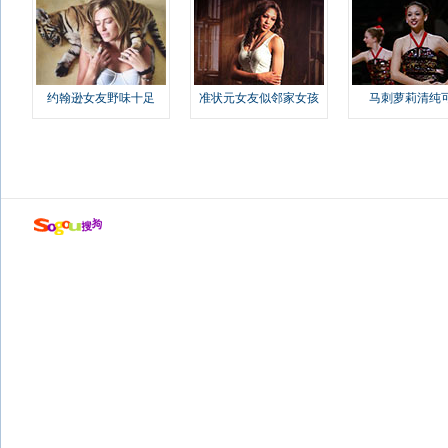
约翰逊女友野味十足
准状元女友似邻家女孩
马刺萝莉清纯