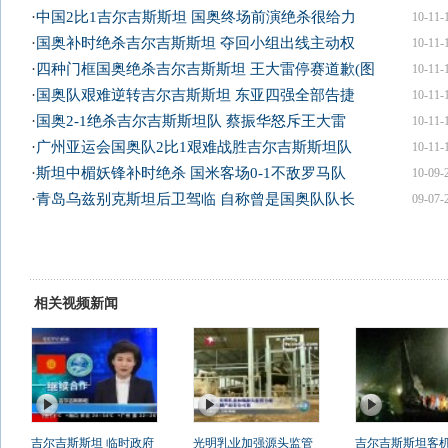
·
中国2比1吉尔吉斯斯坦 国奥终场前演绝杀很给力
10-11-
·
国奥补时绝杀吉尔吉斯斯坦 夺回小组出线主动权
10-11-
·
四种门框国奥绝杀吉尔吉斯斯坦 王大雷停赛道歉(图
10-11-
·
国奥队艰难逆转吉尔吉斯斯坦 东亚四强全部告捷
10-11-
·
国奥2-1绝杀吉尔吉斯斯坦队 蔡振华怒斥王大雷
10-11-
·
广州亚运会国奥队2比1艰难战胜吉尔吉斯斯坦队
10-11-
·
斯坦中楣妖锋补时绝杀 国米客场0-1不敌罗马队
10-09-
·
青岛乌兹别克斯坦后卫驾临 自称曾是国奥队队长
09-07-
相关视频新闻
吉尔吉斯斯坦 临时政府
光明乳业加强源头监管
吉尔吉斯斯坦客