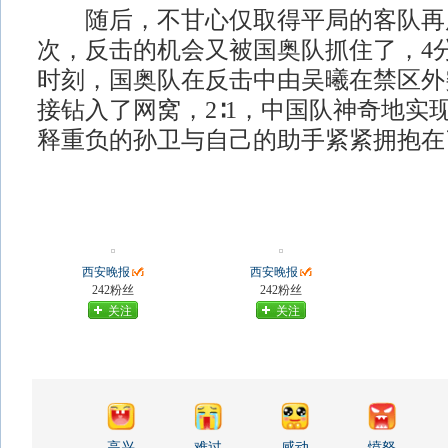
随后，不甘心仅取得平局的客队再
次，反击的机会又被国奥队抓住了，4
时刻，国奥队在反击中由吴曦在禁区外
接钻入了网窝，2∶1，中国队神奇地实
释重负的孙卫与自己的助手紧紧拥抱在
西安晚报
西安晚报
242粉丝
242粉丝
关注
关注
高兴
难过
感动
愤怒