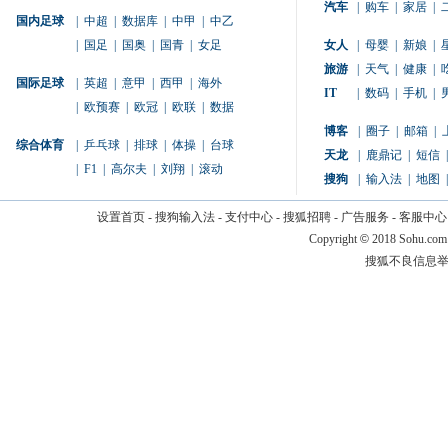
汽车
|
购车
|
家居
|
国内足球
|
中超
|
数据库
|
中甲
|
中乙
|
国足
|
国奥
|
国青
|
女足
女人
|
母婴
|
新娘
|
旅游
|
天气
|
健康
|
国际足球
|
英超
|
意甲
|
西甲
|
海外
IT
|
数码
|
手机
|
|
欧预赛
|
欧冠
|
欧联
|
数据
博客
|
圈子
|
邮箱
|
综合体育
|
乒乓球
|
排球
|
体操
|
台球
天龙
|
鹿鼎记
|
短信
|
|
F1
|
高尔夫
|
刘翔
|
滚动
搜狗
|
输入法
|
地图
|
设置首页
-
搜狗输入法
-
支付中心
-
搜狐招聘
-
广告服务
-
客服中心
Copyright
©
2018 Sohu.com
搜狐不良信息