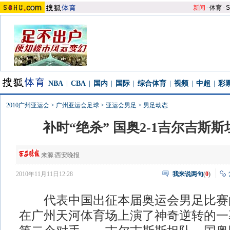
新闻
-
体育
-
S
NBA
|
CBA
|
国内
|
国际
|
综合体育
|
视频
|
中超
|
彩
2010广州亚运会
>
广州亚运会足球
>
亚运会男足
>
男足动态
补时“绝杀” 国奥2-1吉尔吉斯
来源:
西安晚报
2010年11月11日12:28
我来说两句
(
0
)
代表中国出征本届奥运会男足比赛
在广州天河体育场上演了神奇逆转的一