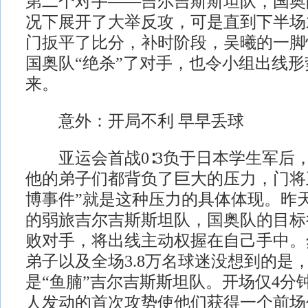
第二个对手——吉尔吉斯斯坦队，国奥
况下展开了大举反攻，可是直到下半场
门扳平了比分，补时阶段，吴曦的一脚
国奥队“绝杀”了对手，也令小组出线
来。
意外：开局不利 早早丢球
亚运会首战0∶3负于日本学生军后
他的弟子们都背负了巨大的压力，门将
博事件”就是这种压力的具体体现。昨
的弱旅吉尔吉斯斯坦队，国奥队的目标
败对手，将出线主动权握在自己手中。
弟子以及全场3.8万名球迷没想到的是
是“鱼腩”吉尔吉斯斯坦队。开场仅4分
人发动的首次攻势使他们获得一个前场