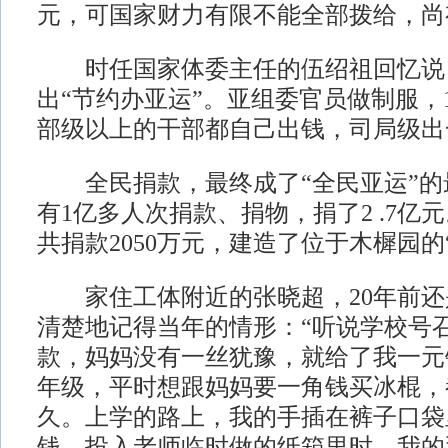
元，可国家财力有限不能全部拨给，尚
时任国家体委主任的伍绍祖回忆说
出“节约办亚运”。亚组委官员做制服，
部级以上的干部都自己出钱，司局级出
全民捐款，最终成了“全民亚运”的
有1亿多人次捐款、捐物，捐了2 .7亿
共捐款2050万元，建造了位于木樨园的
家住工体附近的张晓超，20年前还
清楚地记得当年的情形：“听说学校号
款，妈妈没有一丝犹豫，就给了我一元
年级，平时想跟妈妈要一角钱买冰棍，
久。上学的路上，我的手插在裤子口袋
钱。投入老师临时做的纸箱里时，我的