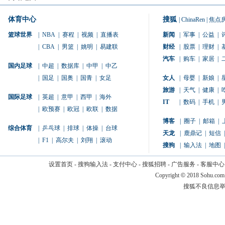
体育中心
搜狐
|
ChinaRen
|
焦点
篮球世界
|
NBA
|
赛程
|
视频
|
直播表
新闻
|
军事
|
公益
|
|
CBA
|
男篮
|
姚明
|
易建联
财经
|
股票
|
理财
|
汽车
|
购车
|
家居
|
国内足球
|
中超
|
数据库
|
中甲
|
中乙
|
国足
|
国奥
|
国青
|
女足
女人
|
母婴
|
新娘
|
旅游
|
天气
|
健康
|
国际足球
|
英超
|
意甲
|
西甲
|
海外
IT
|
数码
|
手机
|
|
欧预赛
|
欧冠
|
欧联
|
数据
博客
|
圈子
|
邮箱
|
综合体育
|
乒乓球
|
排球
|
体操
|
台球
天龙
|
鹿鼎记
|
短信
|
|
F1
|
高尔夫
|
刘翔
|
滚动
搜狗
|
输入法
|
地图
|
设置首页
-
搜狗输入法
-
支付中心
-
搜狐招聘
-
广告服务
-
客服中心
Copyright
©
2018 Sohu.com
搜狐不良信息