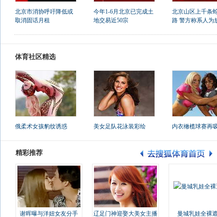
北京市消协呼吁降低或
今年1-6月北京已完成土
北京山区上千条
取消固话月租
地交易近50宗
路 警方称系人为
体育社区精选
俄柔术女孩豹纹诱惑
美女足队花泳装彩绘
内衣橄榄球赛再
精彩推荐
谢晖曝与洋妞女友分手
辽足门神迎娶大美女主播
曼城乳娃全裸遮