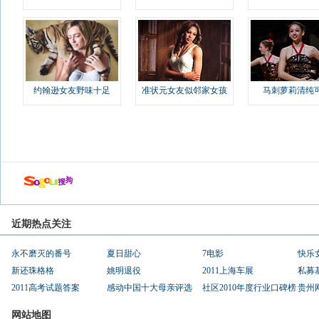
约翰逊女友野味十足
准状元女友似邻家女孩
马刺萝莉清纯
近期热点关注
永不磨灭的番号
夏日甜心
7电影
快乐
新还珠格格
姚明退役
2011上海车展
私募
2011高考试题答案
感动中国十大母亲评选
社区2010年度行业口碑榜
贵州
网站地图