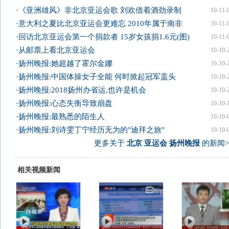
·
《亚洲雄风》非北京亚运会歌 刘欢借着酒劲录制
10-11-
·
意大利之夏比北京亚运会更难忘 2010年属于南非
10-11-
·
回访北京亚运会第一个捐款者 15岁女孩捐1.6元(图)
10-11-
·
从邮票上看北京亚运会
10-10-
·
扬州晚报:她超越了霍尔金娜
10-10-
·
扬州晚报:中国体操女子全能 何时掀起冠军盖头
10-10-
·
扬州晚报:2018扬州办省运,也许是机会
10-10-
·
扬州晚报:心态失衡导致崩盘
10-10-
·
扬州晚报:最熟悉的陌生人
10-10-
·
扬州晚报:刘诗雯丁宁经历无为的"迪拜之旅"
10-10-
更多关于
北京 亚运会 扬州晚报
的新闻>
相关视频新闻