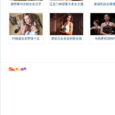
谢晖曝与洋妞女友分手
辽足门神迎娶大美女主播
曼城乳娃全裸遮
约翰逊女友野味十足
准状元女友似邻家女孩
马刺萝莉清纯