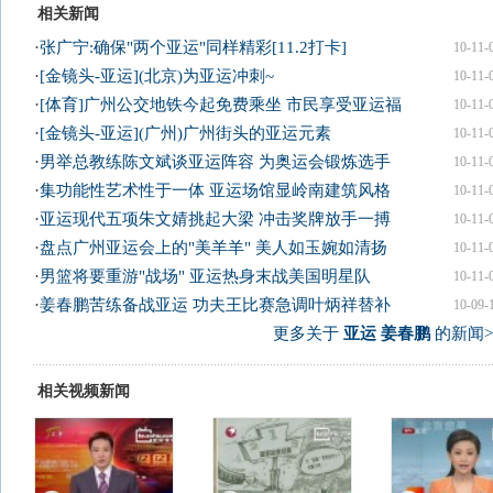
相关新闻
·
张广宁:确保"两个亚运"同样精彩[11.2打卡]
10-11-
·
[金镜头-亚运](北京)为亚运冲刺~
10-11-
·
[体育]广州公交地铁今起免费乘坐 市民享受亚运福
10-11-
·
[金镜头-亚运](广州)广州街头的亚运元素
10-11-
·
男举总教练陈文斌谈亚运阵容 为奥运会锻炼选手
10-11-
·
集功能性艺术性于一体 亚运场馆显岭南建筑风格
10-11-
·
亚运现代五项朱文婧挑起大梁 冲击奖牌放手一搏
10-11-
·
盘点广州亚运会上的"美羊羊" 美人如玉婉如清扬
10-11-
·
男篮将要重游"战场" 亚运热身末战美国明星队
10-11-
·
姜春鹏苦练备战亚运 功夫王比赛急调叶炳祥替补
10-09-
更多关于
亚运 姜春鹏
的新闻>
相关视频新闻