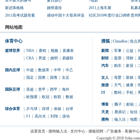
永不磨灭的番号
夏日甜心
7电影
快乐
新还珠格格
姚明退役
2011上海车展
私募
2011高考试题答案
感动中国十大母亲评选
社区2010年度行业口碑榜
贵州
网站地图
体育中心
搜狐
|
ChinaRen
|
焦点
篮球世界
|
NBA
|
赛程
|
视频
|
直播表
新闻
|
军事
|
公益
|
|
CBA
|
男篮
|
姚明
|
易建联
财经
|
股票
|
理财
|
汽车
|
购车
|
家居
|
国内足球
|
中超
|
数据库
|
中甲
|
中乙
|
国足
|
国奥
|
国青
|
女足
女人
|
母婴
|
新娘
|
旅游
|
天气
|
健康
|
国际足球
|
英超
|
意甲
|
西甲
|
海外
IT
|
数码
|
手机
|
|
欧预赛
|
欧冠
|
欧联
|
数据
博客
|
圈子
|
邮箱
|
综合体育
|
乒乓球
|
排球
|
体操
|
台球
天龙
|
鹿鼎记
|
短信
|
|
F1
|
高尔夫
|
刘翔
|
滚动
搜狗
|
输入法
|
地图
|
设置首页
-
搜狗输入法
-
支付中心
-
搜狐招聘
-
广告服务
-
客服中心
Copyright
©
2018 Sohu.com