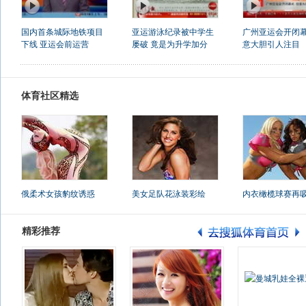
国内首条城际地铁项目
亚运游泳纪录被中学生
广州亚运会开闭幕
下线 亚运会前运营
屡破 竟是为升学加分
意大胆引人注目
体育社区精选
俄柔术女孩豹纹诱惑
美女足队花泳装彩绘
内衣橄榄球赛再
精彩推荐