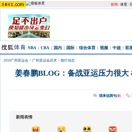
新闻
-
体育
-
S
NBA
|
CBA
|
国内
|
国际
|
综合体育
|
视频
|
中超
|
彩
2010广州亚运会
>
广州亚运会武术
>
散打动态
姜春鹏BLOG
：
备战亚运压力很大
我来说两句
(
0
)
新闻表情