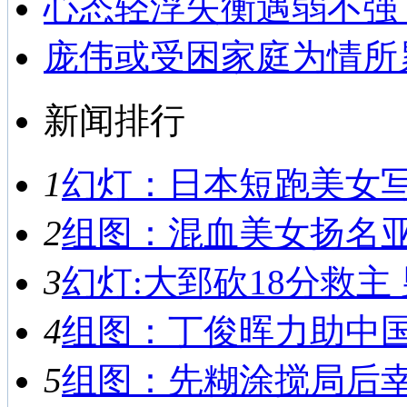
心态轻浮失衡遇弱不强
庞伟或受困家庭为情所
新闻排行
1
幻灯：日本短跑美女写真
2
组图：混血美女扬名亚运
3
幻灯:大郅砍18分救主 
4
组图：丁俊晖力助中国男
5
组图：先糊涂搅局后幸运