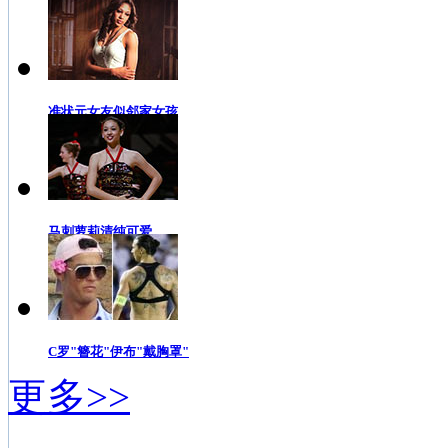
准状元女友似邻家女孩
马刺萝莉清纯可爱
C罗"簪花"伊布"戴胸罩"
更多>>