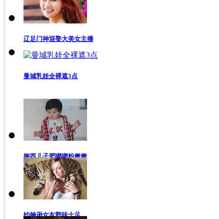
辽足门神迎娶大美女主播
曼城乳娃全裸遮3点
梅西儿子肥嘟嘟粉嫩嫩
约翰逊女友野味十足