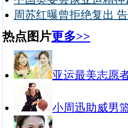
周苏红曝曾拒绝复出 告
热点图片
更多>>
亚运最美志愿
小周迅助威男