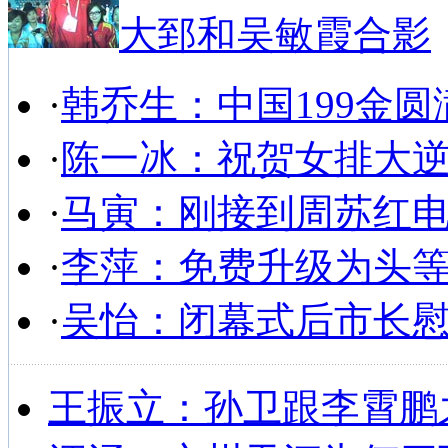
大郅和吴敏霞合影
·
韩乔生：中国199金圆
·
陈一冰：祝贺女排大
·
马寅：刚接到周苏红
·
李萍：免费升级为头
·
吴怡：闭幕式后市长
王振立：孙卫跟李霄鹏