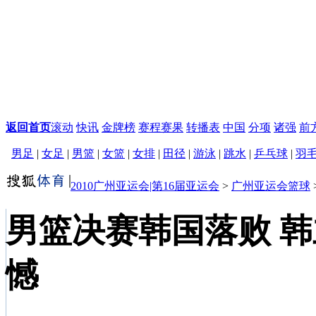
返回首页
滚动
快讯
金牌榜
赛程赛果
转播表
中国
分项
诸强
前
男足
|
女足
|
男篮
|
女篮
|
女排
|
田径
|
游泳
|
跳水
|
乒乓球
|
羽
2010广州亚运会|第16届亚运会
>
广州亚运会篮球
男篮决赛韩国落败 
憾