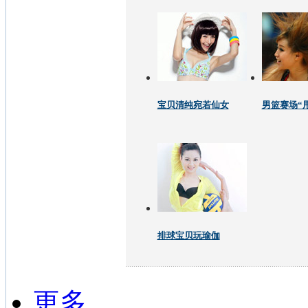
宝贝清纯宛若仙女
男篮赛场“
排球宝贝玩瑜伽
更多