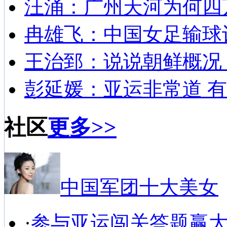
汪涌：广州天河为何四
冉雄飞：中国女足输球
王治郅：说说朝鲜概况
彭延媛：亚运非常道 有
社区
更多>>
中国军团十大美女
·
参与亚运闯关答题赢