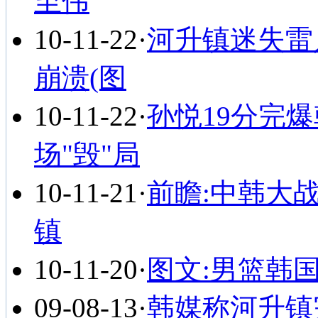
至伟
10-11-22
·
河升镇迷失雷
崩溃(图
10-11-22
·
孙悦19分完
场"毁"局
10-11-21
·
前瞻:中韩大
镇
10-11-20
·
图文:男篮韩
09-08-13
·
韩媒称河升镇