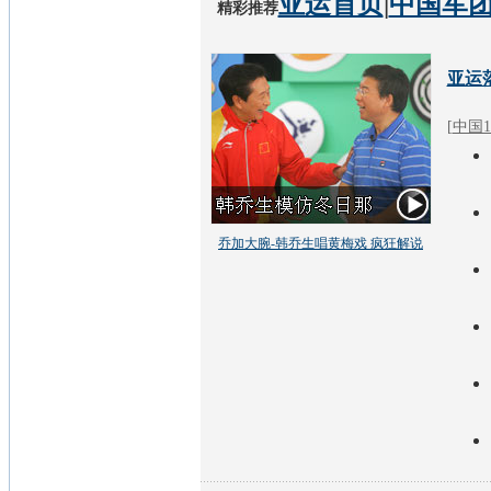
亚运首页
|
中国军
精彩推荐
亚运
[
中国1
乔加大腕-韩乔生唱黄梅戏 疯狂解说