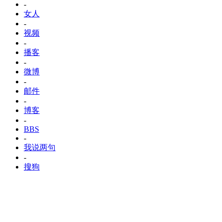
-
女人
-
视频
-
播客
-
微博
-
邮件
-
博客
-
BBS
-
我说两句
-
搜狗