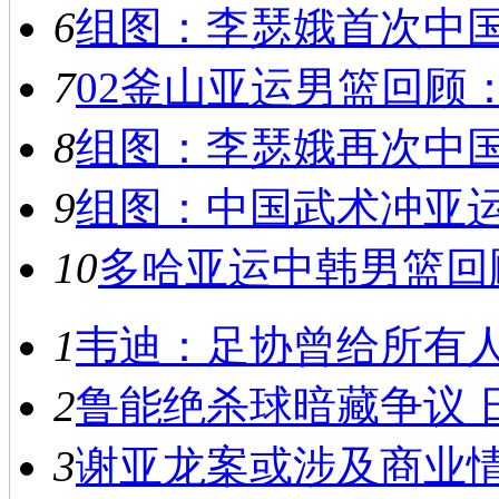
6
组图：李瑟娥首次中国之
7
02釜山亚运男篮回顾：
8
组图：李瑟娥再次中国之
9
组图：中国武术冲亚运首
10
多哈亚运中韩男篮回顾
1
韦迪：足协曾给所有人救
2
鲁能绝杀球暗藏争议 日
3
谢亚龙案或涉及商业情报