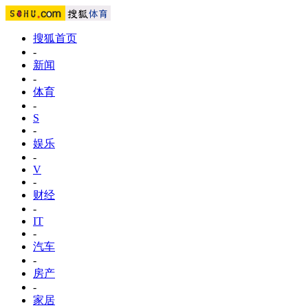
搜狐首页
-
新闻
-
体育
-
S
-
娱乐
-
V
-
财经
-
IT
-
汽车
-
房产
-
家居