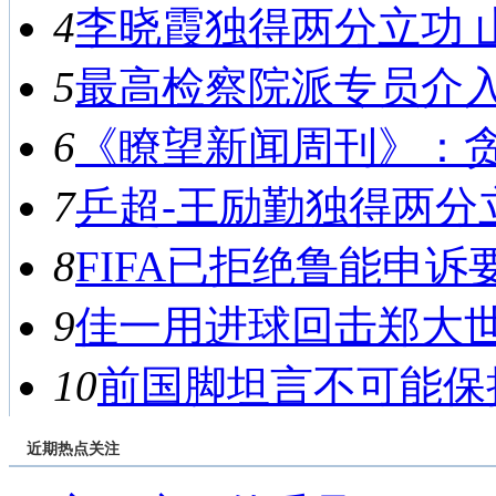
4
李晓霞独得两分立功 山东
5
最高检察院派专员介入侦
6
《瞭望新闻周刊》：贪腐
7
乒超-王励勤独得两分立功
8
FIFA已拒绝鲁能申诉要
9
佳一用进球回击郑大世 
10
前国脚坦言不可能保持
近期热点关注