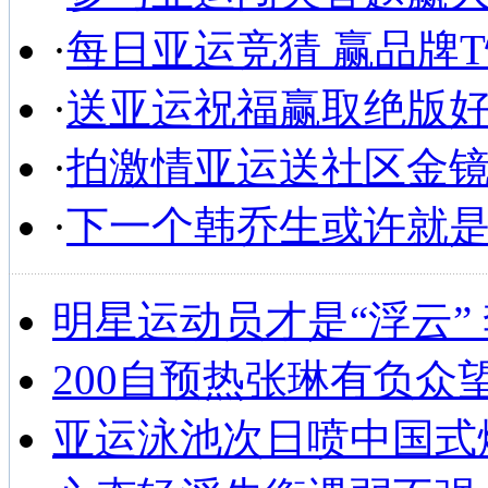
·
每日亚运竞猜 赢品牌
·
送亚运祝福赢取绝版
·
拍激情亚运送社区金
·
下一个韩乔生或许就
明星运动员才是“浮云”
200自预热张琳有负众
亚运泳池次日喷中国式