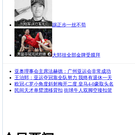
踢正步一丝不苟
大郅挂全部金牌受膜拜
亚奥理事会主席法赫德：广州亚运会非常成功
王治郅：亚运夺冠靠全队努力 我终有退休一天
欧冠-C罗小角度斜射梅开二度 皇马4-0豪取头名
民间天才单臂漂移背扣
街球牛人双脚空接扣篮