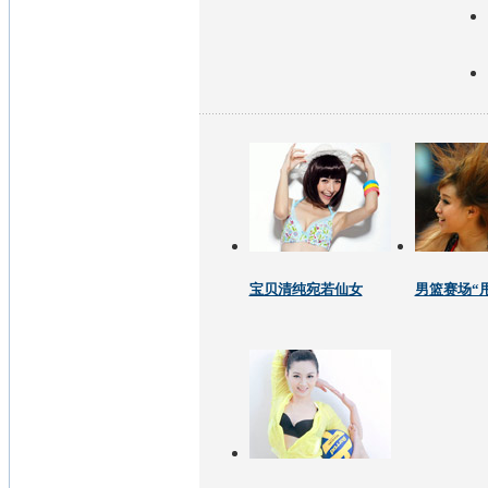
宝贝清纯宛若仙女
男篮赛场“