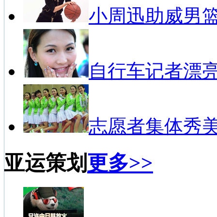
小周迅助威男
自行车记者漂
志愿者集体秀
亚运策划
更多>>