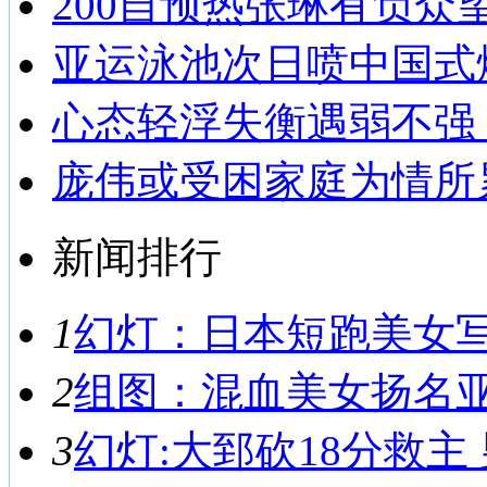
200自预热张琳有负众
亚运泳池次日喷中国式
心态轻浮失衡遇弱不强
庞伟或受困家庭为情所
新闻排行
1
幻灯：日本短跑美女写真
2
组图：混血美女扬名亚运
3
幻灯:大郅砍18分救主 