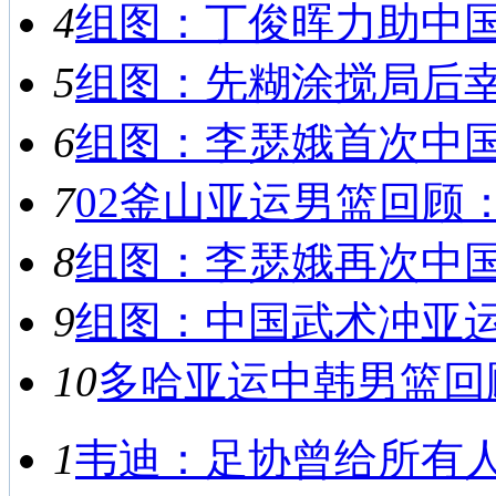
4
组图：丁俊晖力助中国男
5
组图：先糊涂搅局后幸运
6
组图：李瑟娥首次中国之
7
02釜山亚运男篮回顾：
8
组图：李瑟娥再次中国之
9
组图：中国武术冲亚运首
10
多哈亚运中韩男篮回顾
1
韦迪：足协曾给所有人救