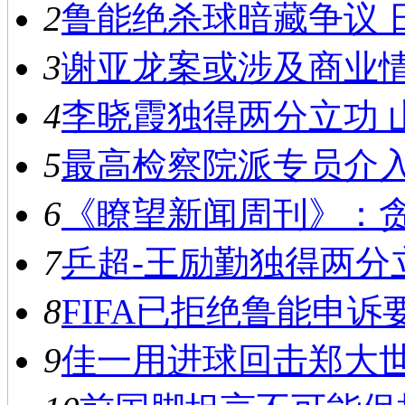
2
鲁能绝杀球暗藏争议 日
3
谢亚龙案或涉及商业情报
4
李晓霞独得两分立功 山东
5
最高检察院派专员介入侦
6
《瞭望新闻周刊》：贪腐
7
乒超-王励勤独得两分立功
8
FIFA已拒绝鲁能申诉要
9
佳一用进球回击郑大世 