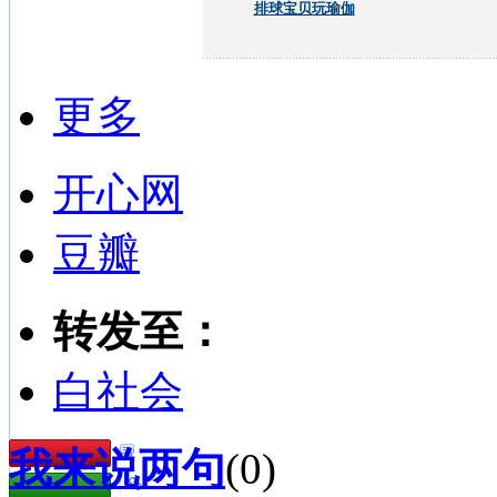
排球宝贝玩瑜伽
更多
开心网
豆瓣
转发至：
白社会
我来说两句
(
0
)