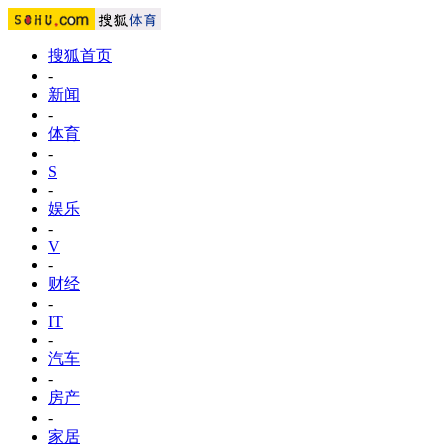
搜狐首页
-
新闻
-
体育
-
S
-
娱乐
-
V
-
财经
-
IT
-
汽车
-
房产
-
家居