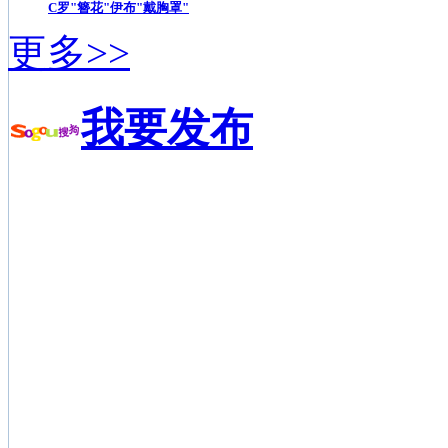
C罗"簪花"伊布"戴胸罩"
更多>>
我要发布