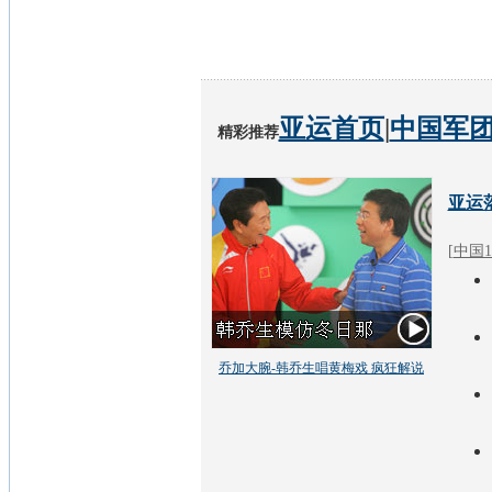
亚运首页
|
中国军
精彩推荐
亚运
[
中国1
乔加大腕-韩乔生唱黄梅戏 疯狂解说