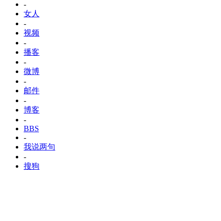
-
女人
-
视频
-
播客
-
微博
-
邮件
-
博客
-
BBS
-
我说两句
-
搜狗