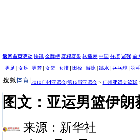
返回首页
滚动
快讯
金牌榜
赛程赛果
转播表
中国
分项
诸强
前
男足
|
女足
|
男篮
|
女篮
|
女排
|
田径
|
游泳
|
跳水
|
乒乓球
|
羽
2010广州亚运会|第16届亚运会
>
广州亚运会篮球
图文：亚运男篮伊朗
来源：
新华社