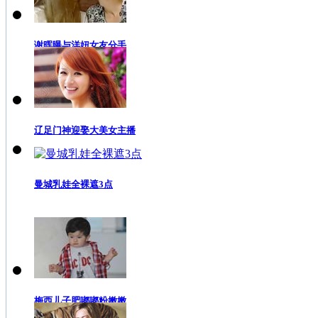
谢晖曝与洋妞女友分手
辽足门神迎娶大美女主播
曼城乳娃全裸遮3点
梅西儿子肥嘟嘟粉嫩嫩