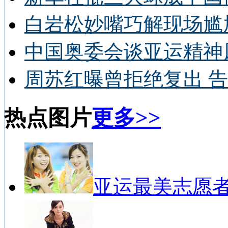
白岩松妙嘴巧解现场尴
中国奥委会谈亚运精神
周苏红曝曾拒绝复出 告
热点图片
更多>>
亚运最美志愿