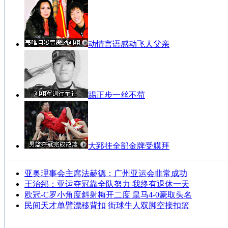
动情言语感动飞人父亲
踢正步一丝不苟
大郅挂全部金牌受膜拜
亚奥理事会主席法赫德：广州亚运会非常成功
王治郅：亚运夺冠靠全队努力 我终有退休一天
欧冠-C罗小角度斜射梅开二度 皇马4-0豪取头名
民间天才单臂漂移背扣
街球牛人双脚空接扣篮