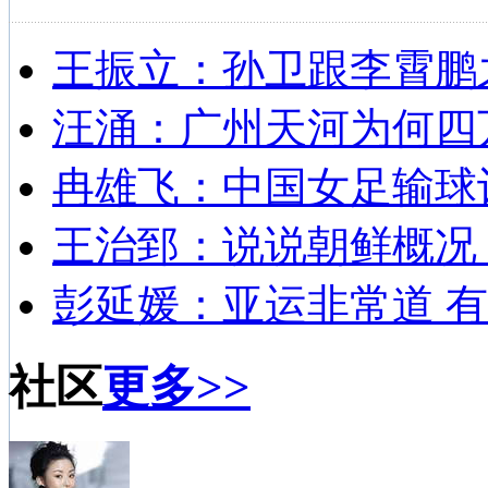
王振立：孙卫跟李霄鹏
汪涌：广州天河为何四
冉雄飞：中国女足输球
王治郅：说说朝鲜概况
彭延媛：亚运非常道 有
社区
更多>>