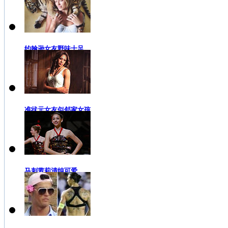
约翰逊女友野味十足
准状元女友似邻家女孩
马刺萝莉清纯可爱