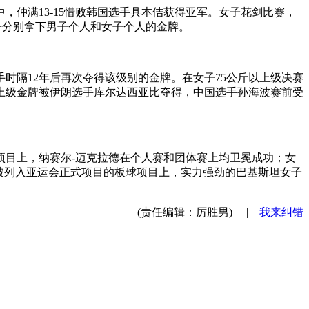
仲满13-15惜败韩国选手具本佶获得亚军。女子花剑比赛，
丹分别拿下男子个人和女子个人的金牌。
时隔12年后再次夺得该级别的金牌。在女子75公斤以上级决赛
以上级金牌被伊朗选手库尔达西亚比夺得，中国选手孙海波赛前受
目上，纳赛尔-迈克拉德在个人赛和团体赛上均卫冕成功；女
被列入亚运会正式项目的板球项目上，实力强劲的巴基斯坦女子
(责任编辑：厉胜男)
|
我来纠错