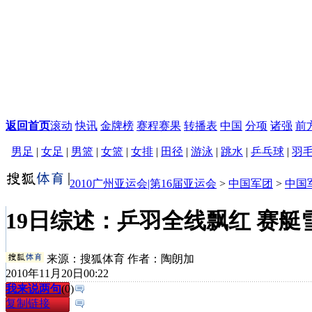
返回首页
滚动
快讯
金牌榜
赛程赛果
转播表
中国
分项
诸强
前
男足
|
女足
|
男篮
|
女篮
|
女排
|
田径
|
游泳
|
跳水
|
乒乓球
|
羽
2010广州亚运会|第16届亚运会
>
中国军团
>
中国
19日综述：乒羽全线飘红 赛
来源：
搜狐体育
作者：陶朗加
2010年11月20日00:22
我来说两句
(
0
)
复制链接