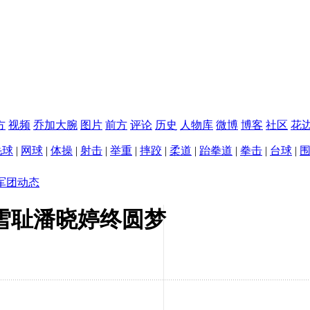
方
视频
乔加大腕
图片
前方
评论
历史
人物库
微博
博客
社区
花
毛球
|
网球
|
体操
|
射击
|
举重
|
摔跤
|
柔道
|
跆拳道
|
拳击
|
台球
|
军团动态
艇雪耻潘晓婷终圆梦