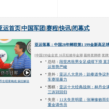
亚运首页
|
中国军团
|
赛程
|
快讯
|
闭幕式
亚运落幕：中国28年蝉联第1 199金新高足
[
中国199金全览 16天狂掀夺金潮
最终奖牌榜
奖牌
总结：
段世杰批男女足成绩下滑 直
运形势严峻
意外：
亚运八大意外：跆拳道争议判
车赛现暴力
乔生唱黄梅戏 疯狂解说
围棋：
亚运十大经典战例：林丹全满
三连冠回归
失意：
11大失意明星：张琳惨败而归
重金请伤员