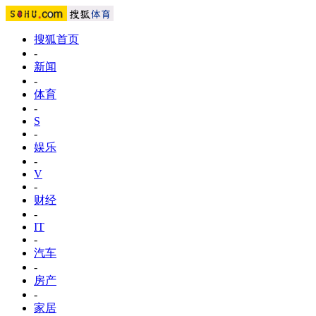
搜狐首页
-
新闻
-
体育
-
S
-
娱乐
-
V
-
财经
-
IT
-
汽车
-
房产
-
家居