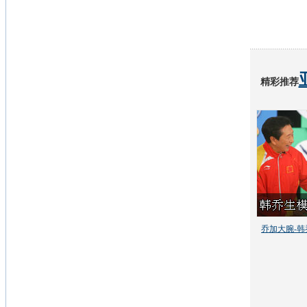
精彩推荐
乔加大腕-韩