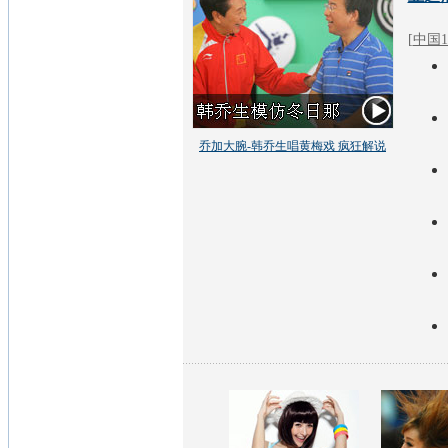
[
中国1
乔加大腕-韩乔生唱黄梅戏 疯狂解说