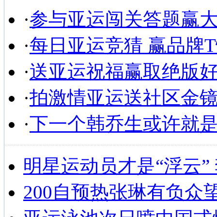
·
参与亚运闯关答题赢
·
每日亚运竞猜 赢品牌
·
送亚运祝福赢取绝版
·
拍激情亚运送社区金
·
下一个韩乔生或许就
明星运动员才是“浮云”
200自预热张琳有负众