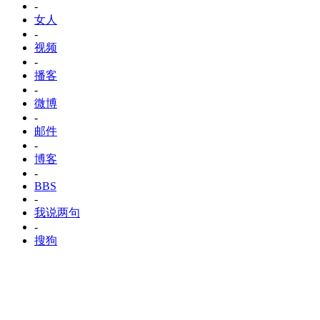
-
女人
-
视频
-
播客
-
微博
-
邮件
-
博客
-
BBS
-
我说两句
-
搜狗