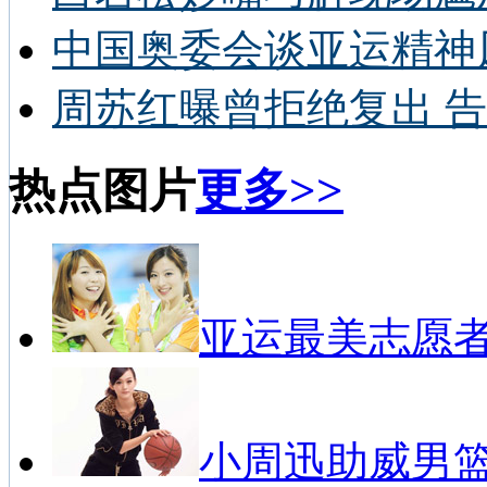
中国奥委会谈亚运精神
周苏红曝曾拒绝复出 告
热点图片
更多>>
亚运最美志愿
小周迅助威男