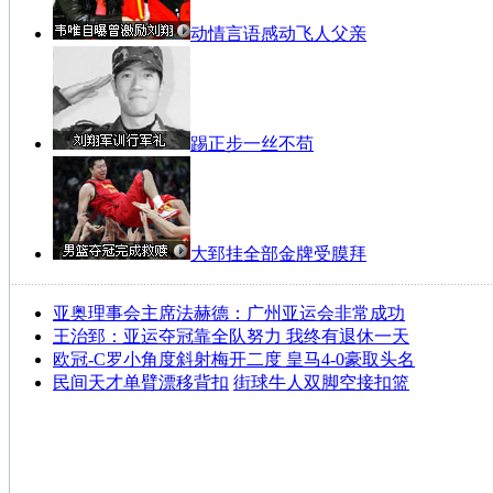
动情言语感动飞人父亲
踢正步一丝不苟
大郅挂全部金牌受膜拜
亚奥理事会主席法赫德：广州亚运会非常成功
王治郅：亚运夺冠靠全队努力 我终有退休一天
欧冠-C罗小角度斜射梅开二度 皇马4-0豪取头名
民间天才单臂漂移背扣
街球牛人双脚空接扣篮