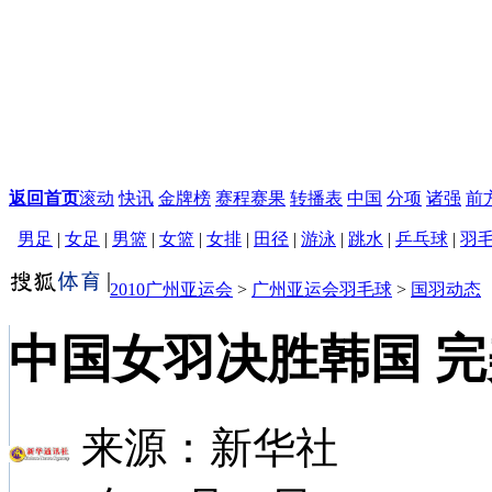
返回首页
滚动
快讯
金牌榜
赛程赛果
转播表
中国
分项
诸强
前
男足
|
女足
|
男篮
|
女篮
|
女排
|
田径
|
游泳
|
跳水
|
乒乓球
|
羽
2010广州亚运会
>
广州亚运会羽毛球
>
国羽动态
中国女羽决胜韩国 完
来源：
新华社