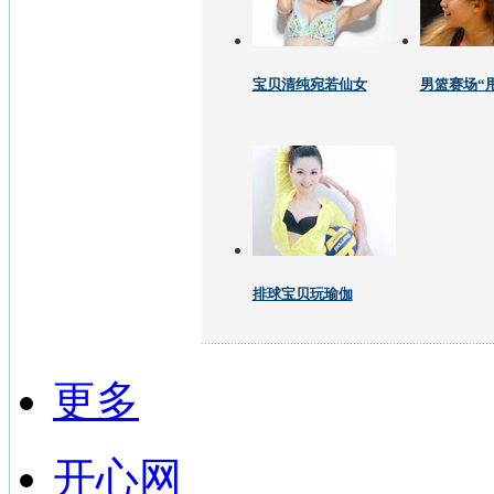
宝贝清纯宛若仙女
男篮赛场“
排球宝贝玩瑜伽
更多
开心网