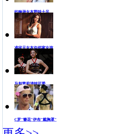
约翰逊女友野味十足
准状元女友似邻家女孩
马刺萝莉清纯可爱
C罗"簪花"伊布"戴胸罩"
更多>>