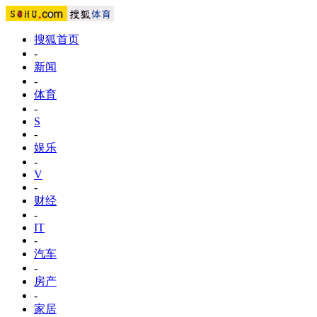
搜狐首页
-
新闻
-
体育
-
S
-
娱乐
-
V
-
财经
-
IT
-
汽车
-
房产
-
家居