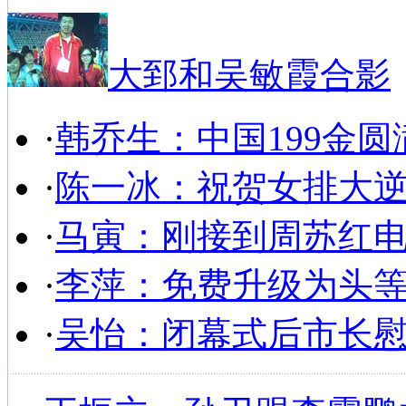
大郅和吴敏霞合影
·
韩乔生：中国199金圆
·
陈一冰：祝贺女排大
·
马寅：刚接到周苏红
·
李萍：免费升级为头
·
吴怡：闭幕式后市长