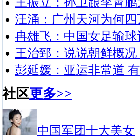
王振立：孙卫跟李霄鹏
汪涌：广州天河为何四
冉雄飞：中国女足输球
王治郅：说说朝鲜概况
彭延媛：亚运非常道 有
社区
更多>>
中国军团十大美女