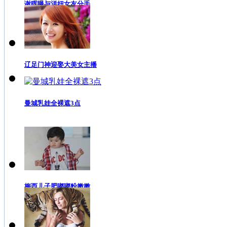
谢晖曝与洋妞女友分手
辽足门神迎娶大美女主播
曼城乳娃全裸遮3点
梅西儿子肥嘟嘟粉嫩嫩