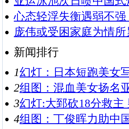
亚运泳池次日喷中国式
心态轻浮失衡遇弱不强
庞伟或受困家庭为情所
新闻排行
1
幻灯：日本短跑美女写真
2
组图：混血美女扬名亚运
3
幻灯:大郅砍18分救主 
4
组图：丁俊晖力助中国男