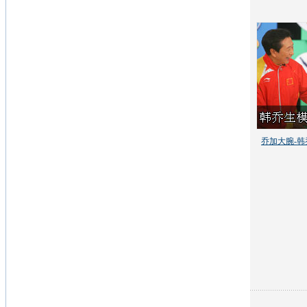
乔加大腕-韩