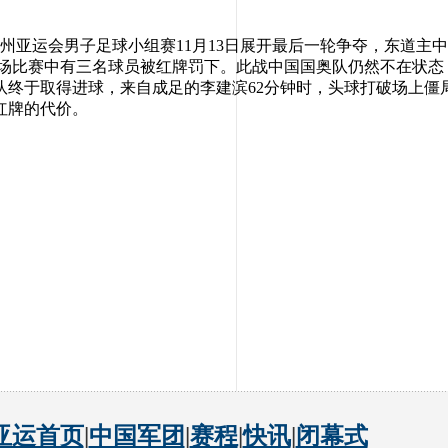
州亚运会男子足球小组赛11月13日展开最后一轮争夺，东道主
这场比赛中有三名球员被红牌罚下。此战中国国奥队仍然不在状态
终于取得进球，来自成足的李建滨62分钟时，头球打破场上僵局
红牌的代价。
亚运首页
|
中国军团
|
赛程
|
快讯
|
闭幕式