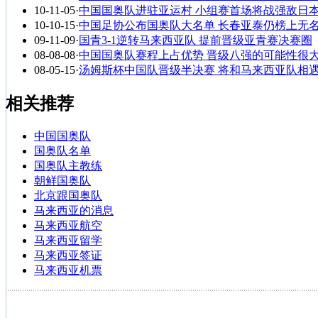
10-11-05
·
中国国奥队进驻亚运村 小组赛首场将战强敌日
10-10-15
·
中国足协公布国奥队大名单 长春亚泰仍榜上无
09-11-09
·
国青3-1逆转马来西亚队 提前晋级亚青赛决赛圈
08-08-08
·
中国国奥队赛程上占优势 晋级八强的可能性很
08-05-15
·
汤姆斯杯中国队晋级半决赛 将和马来西亚队相
相关推荐
中国国奥队
国奥队名单
国奥队主教练
朝鲜国奥队
北京跟国奥队
马来西亚的消息
马来西亚航空
马来西亚留学
马来西亚签证
马来西亚机票