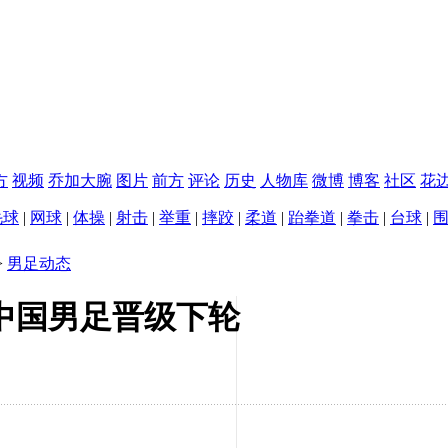
方
视频
乔加大腕
图片
前方
评论
历史
人物库
微博
博客
社区
花
毛球
|
网球
|
体操
|
射击
|
举重
|
摔跤
|
柔道
|
跆拳道
|
拳击
|
台球
|
>
男足动态
 中国男足晋级下轮