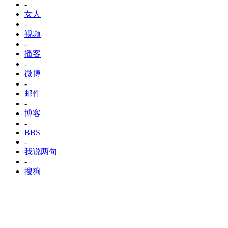
-
女人
-
视频
-
播客
-
微博
-
邮件
-
博客
-
BBS
-
我说两句
-
搜狗