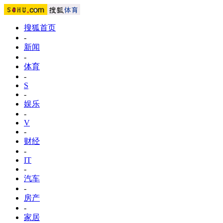
搜狐首页
-
新闻
-
体育
-
S
-
娱乐
-
V
-
财经
-
IT
-
汽车
-
房产
-
家居