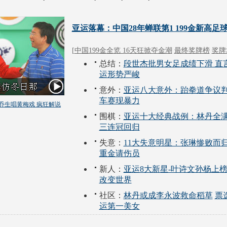
亚运落幕：中国28年蝉联第1 199金新高足
[
中国199金全览 16天狂掀夺金潮
最终奖牌榜
奖牌
总结：
段世杰批男女足成绩下滑 直
运形势严峻
意外：
亚运八大意外：跆拳道争议判
车赛现暴力
乔生唱黄梅戏 疯狂解说
围棋：
亚运十大经典战例：林丹全满
三连冠回归
失意：
11大失意明星：张琳惨败而归
重金请伤员
新人：
亚运8大新星-叶诗文孙杨上榜
改变世界
社区：
林丹或成李永波救命稻草
票
运第一美女