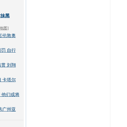
球抹黑
地图
]
言伦敦奥
罚 自行
贯 刘翔
 卡塔尔
 他们或将
选广州亚