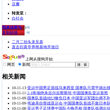
豆瓣
转发至：
白社会
我来说两句
(
0
)
复制链接
二月二抬头龙见喜
直击归真堂养熊基地开放日
上网从搜狗开始
网页
新闻
相关新闻
10-11-13
·
亚运中国男足迎战马来西亚 国奥队只需平就出
10-11-11
·
2-1终场绝杀吉尔吉斯斯坦 中国国奥队亚运首胜
10-11-09
·
国奥队首战0比3惨负日本 中国亚运军团出师不
10-11-09
·
韦迪亲自督战亚运会 中国国奥队首战不敌日本队
10-11-08
·
亚运男子足球赛中国队今晚亮相 国奥队低调出