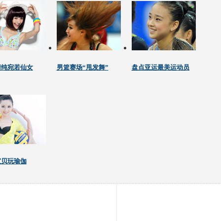
清纯宛若仙女
男篮赛场“甩发舞”
盘点亚运最美运动员
宝贝玩瑜伽