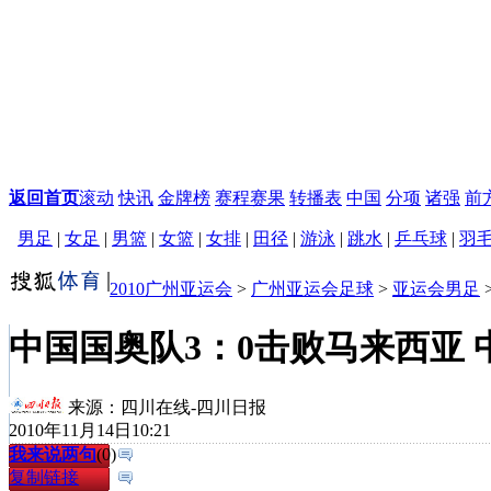
返回首页
滚动
快讯
金牌榜
赛程赛果
转播表
中国
分项
诸强
前
男足
|
女足
|
男篮
|
女篮
|
女排
|
田径
|
游泳
|
跳水
|
乒乓球
|
羽
2010广州亚运会
>
广州亚运会足球
>
亚运会男足
中国国奥队3：0击败马来西亚
来源：
四川在线-四川日报
2010年11月14日10:21
我来说两句
(
0
)
复制链接