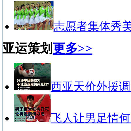
志愿者集体秀
亚运策划
更多>>
西亚天价外援调
飞人让男足情何