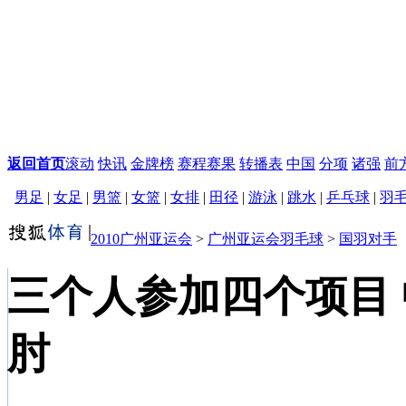
返回首页
滚动
快讯
金牌榜
赛程赛果
转播表
中国
分项
诸强
前
男足
|
女足
|
男篮
|
女篮
|
女排
|
田径
|
游泳
|
跳水
|
乒乓球
|
羽
2010广州亚运会
>
广州亚运会羽毛球
>
国羽对手
三个人参加四个项目
肘