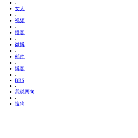
-
女人
-
视频
-
播客
-
微博
-
邮件
-
博客
-
BBS
-
我说两句
-
搜狗