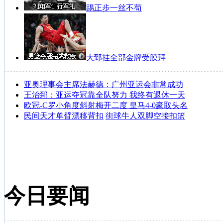
踢正步一丝不苟
大郅挂全部金牌受膜拜
亚奥理事会主席法赫德：广州亚运会非常成功
王治郅：亚运夺冠靠全队努力 我终有退休一天
欧冠-C罗小角度斜射梅开二度 皇马4-0豪取头名
民间天才单臂漂移背扣
街球牛人双脚空接扣篮
今日要闻