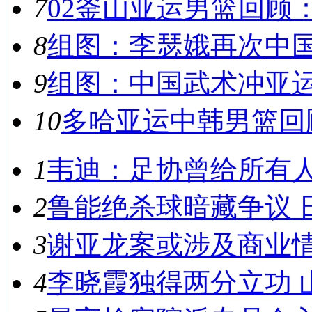
7
02釜山亚运男篮回顾：
8
组图：李瑟娥再次中国之
9
组图：中国武术冲亚运首
10
多哈亚运中韩男篮回顾
1
韦迪：足协曾给所有人救
2
鲁能绝杀球暗藏争议 日
3
谢亚龙案或涉及商业情报
4
李晓霞独得两分立功 山东