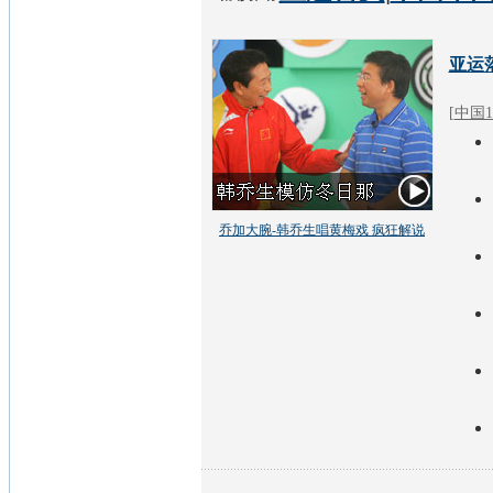
亚运
[
中国1
乔加大腕-韩乔生唱黄梅戏 疯狂解说