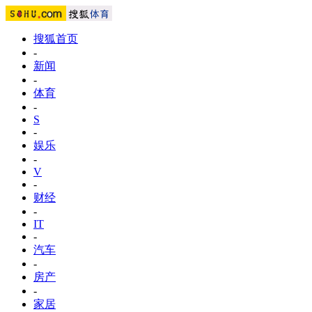
搜狐首页
-
新闻
-
体育
-
S
-
娱乐
-
V
-
财经
-
IT
-
汽车
-
房产
-
家居