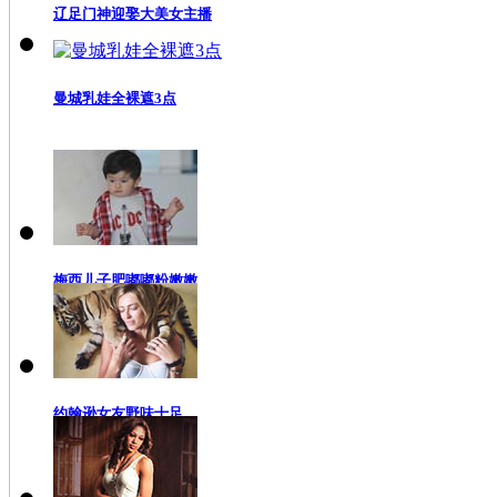
辽足门神迎娶大美女主播
曼城乳娃全裸遮3点
梅西儿子肥嘟嘟粉嫩嫩
约翰逊女友野味十足