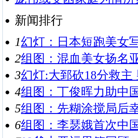
新闻排行
1
幻灯：日本短跑美女写真
2
组图：混血美女扬名亚运
3
幻灯:大郅砍18分救主 
4
组图：丁俊晖力助中国男
5
组图：先糊涂搅局后幸运
6
组图：李瑟娥首次中国之