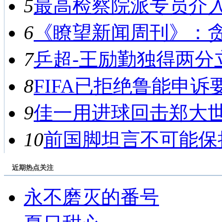
5
最高检察院派专员介入侦
6
《瞭望新闻周刊》：贪腐
7
乒超-王励勤独得两分立功
8
FIFA已拒绝鲁能申诉要
9
佳一用进球回击郑大世 
10
前国脚坦言不可能保持
近期热点关注
永不磨灭的番号