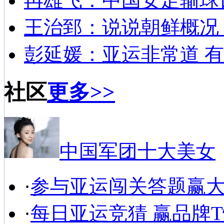
冉雄飞：中国女足输球
王治郅：说说朝鲜概况
彭延媛：亚运非常道 有
社区
更多>>
中国军团十大美女
·
参与亚运闯关答题赢
·
每日亚运竞猜 赢品牌