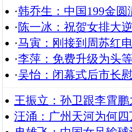
·
韩乔生：中国199金圆
·
陈一冰：祝贺女排大
·
马寅：刚接到周苏红
·
李萍：免费升级为头
·
吴怡：闭幕式后市长
王振立：孙卫跟李霄鹏
汪涌：广州天河为何四