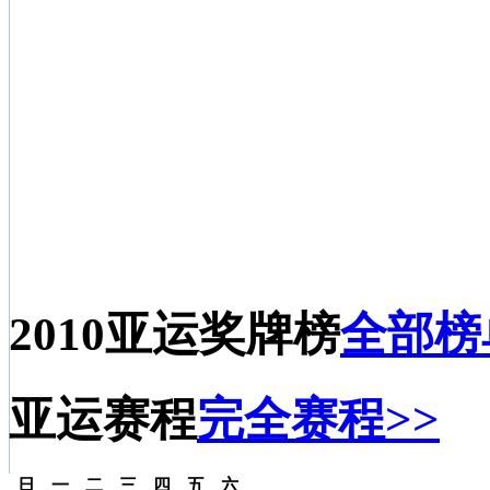
2010亚运奖牌榜
全部榜
亚运赛程
完全赛程>>
日
一
二
三
四
五
六