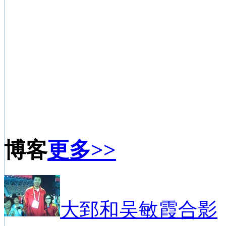
博客
更多>>
大郅和吴敏霞合影