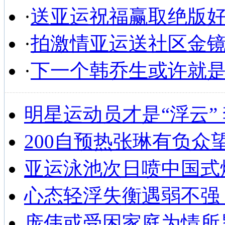
·
送亚运祝福赢取绝版
·
拍激情亚运送社区金
·
下一个韩乔生或许就
明星运动员才是“浮云”
200自预热张琳有负众
亚运泳池次日喷中国式
心态轻浮失衡遇弱不强
庞伟或受困家庭为情所