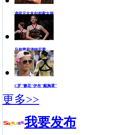
准状元女友似邻家女孩
马刺萝莉清纯可爱
C罗"簪花"伊布"戴胸罩"
更多>>
我要发布