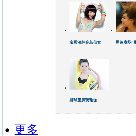
宝贝清纯宛若仙女
男篮赛场“
排球宝贝玩瑜伽
更多