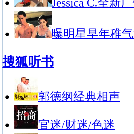
Jessica C.全新
曝明星早年稚气
搜狐听书
郭德纲经典相声
官迷/财迷/色迷