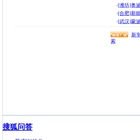
到的豪车!
·
[潍坊]奥迪A
·
[合肥]
圆满落幕
·
[武汉]
3万
新
索
搜狐问答