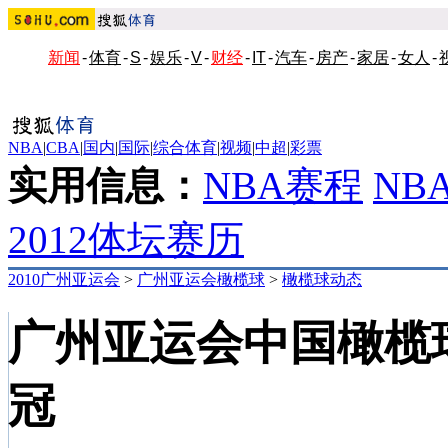
新闻
-
体育
-
S
-
娱乐
-
V
-
财经
-
IT
-
汽车
-
房产
-
家居
-
女人
-
NBA
|
CBA
|
国内
|
国际
|
综合体育
|
视频
|
中超
|
彩票
实用信息：
NBA赛程
NB
2012体坛赛历
2010广州亚运会
>
广州亚运会橄榄球
>
橄榄球动态
广州亚运会中国橄榄
冠