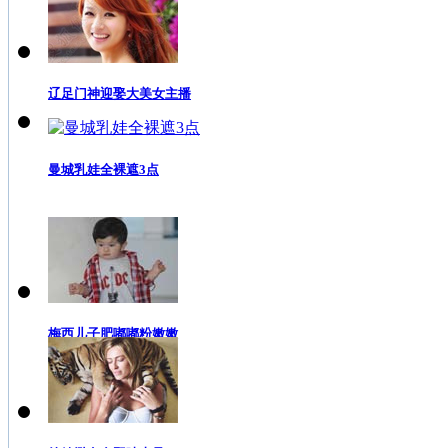
辽足门神迎娶大美女主播
曼城乳娃全裸遮3点
梅西儿子肥嘟嘟粉嫩嫩