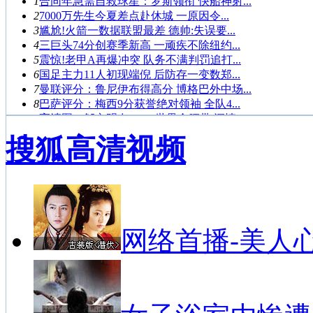
1
合同年急需自救球星：罗斯领衔 快船神射...
2
7000万先生今夏差点赴休城 一原因令...
3
尴尬!火箭一数据联盟最差 德帅:失误要...
4
三巨头74分创赛季新高 一顽疾不除纽约...
5
震惊!老甲A再爆冲突 队务不满判罚追打...
6
国足主力11人初现端倪 后防存一变数郑...
7
曼联评分：鲁尼伊布得高分 博格巴外中场...
8
巴萨评分：梅西9分获誉绝对领袖 全队4...
9
高清图：邹市明夺WBO世界金腰带 深情...
10
女排第2轮最佳：浙江3将帅登榜 张常宁...
搜狐高清视频
1
鲁能客场0-1武里南联 末轮赢球未必出...
2
格隆破门3分钟连丢2球 国安2-2憾平...
3
曝火箭仍觊觎第三位巨星 帕帅书豪或成交...
4
库卡：相信球队会出线 质疑我战术的人根...
5
国王杯-内少失必进球贝尔绝杀 皇马2-...
网络首播-美人
6
甜瓜缺阵皮尔斯里程碑 篮网负尼克斯未锁...
7
鲁能出线分析：两种情况可晋级 祈求浦项...
8
ESPN投票杜兰特无悬念当MVP 詹皇...
9
三权威预测看衰火箭夺冠 实力不弱却无雄...
10
桑兰晒与儿子合影：度过鬼门关 血压不太...