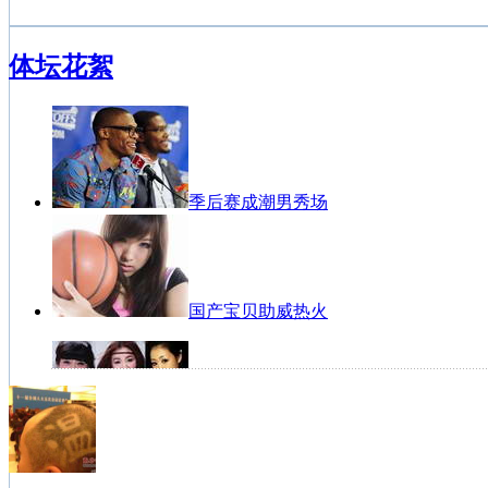
体坛花絮
季后赛成潮男秀场
国产宝贝助威热火
女篮写真宛若天仙