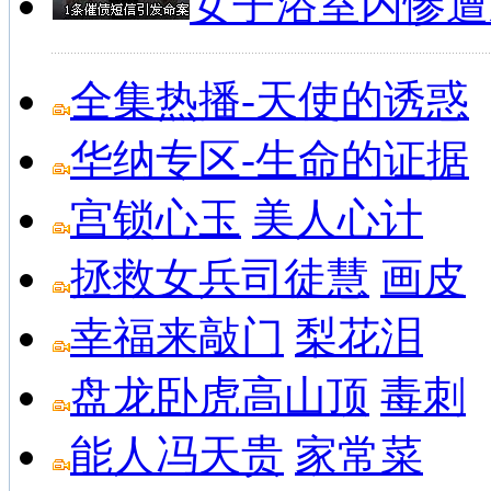
女子浴室内惨遭
全集热播-天使的诱惑
华纳专区-生命的证据
宫锁心玉
美人心计
拯救女兵司徒慧
画皮
幸福来敲门
梨花泪
盘龙卧虎高山顶
毒刺
能人冯天贵
家常菜