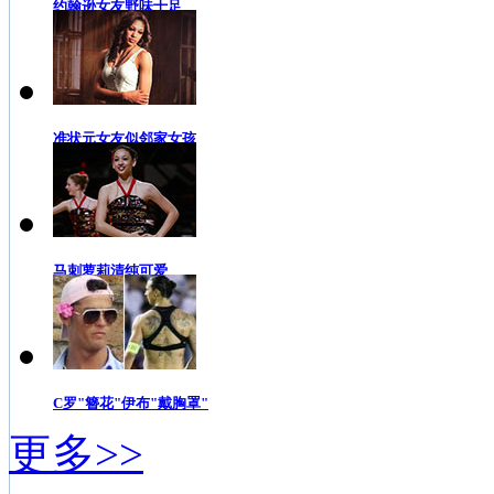
约翰逊女友野味十足
准状元女友似邻家女孩
马刺萝莉清纯可爱
C罗"簪花"伊布"戴胸罩"
更多>>