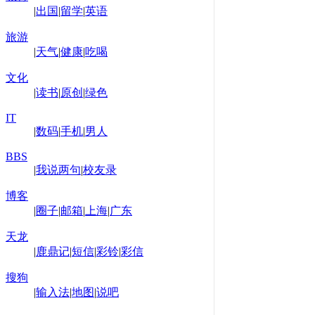
|
出国
|
留学
|
英语
旅游
|
天气
|
健康
|
吃喝
文化
|
读书
|
原创
|
绿色
IT
|
数码
|
手机
|
男人
BBS
|
我说两句
|
校友录
博客
|
圈子
|
邮箱
|
上海
|
广东
天龙
|
鹿鼎记
|
短信
|
彩铃
|
彩信
搜狗
|
输入法
|
地图
|
说吧