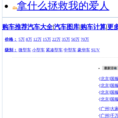
拿什么拯救我的爱人
购车推荐
汽车大全
|
汽车图库
|
购车计算
|
更
价格：
5万
8万
12万
15万
22万
35万
50万
70万
级别：
微型车
小型车
紧凑型车
中型车
豪华车
SUV
最新活动
·
[北京]国
奥迪A6L最
·
[北京]国
最高直降8.
·
[北京]国
最高直降8.
·
[北京]国
最高直降8.
·
[广州]
场约定您
·
[广州]