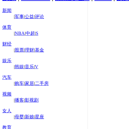
新闻
|
军事
|
公益
|
评论
体育
|
NBA
|
中超
|
S
财经
|
股票
|
理财
|
基金
娱乐
|
韩娱
|
音乐
|
V
汽车
|
购车
|
家居
|
二手房
视频
|
播客
|
影视剧
女人
|
母婴
|
新娘
|
星座
教育