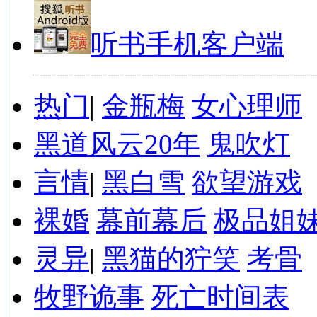
听书手机客户端
热门
|
金瓶梅
女心理师
黑道风云20年
鬼吹灯
言情
|
黑白雪
欲望游戏
裸婚
幕前幕后
极品姐
灵异
|
黑猫的狞笑
考骨
牧野诡事
死亡时间表