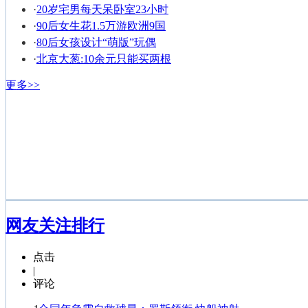
·
20岁宅男每天呆卧室23小时
·
90后女生花1.5万游欧洲9国
NBA纹身男全搜罗
·
80后女孩设计“萌版”玩偶
·
北京大葱:10余元只能买两根
更多>>
网友关注排行
点击
|
评论