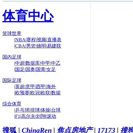
体育中心
篮球世界
|
NBA
|
赛程
|
视频
|
直播表
|
CBA
|
男篮
|
姚明
|
易建联
国内足球
|
中超
|
数据库
|
中甲
|
中乙
|
国足
|
国奥
|
国青
|
女足
国际足球
|
英超
|
意甲
|
西甲
|
海外
|
欧预赛
|
欧冠
|
欧联
|
数据
综合体育
|
乒乓球
|
排球
|
体操
|
台球
|
F1
|
高尔夫
|
刘翔
|
滚动
搜狐
|
ChinaRen
|
焦点房地产
|
17173
|
搜