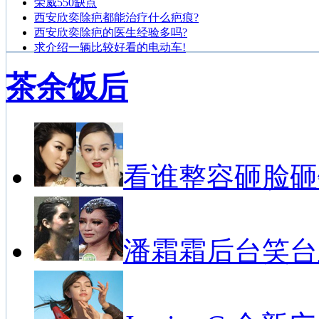
荣威550缺点
西安欣奕除疤都能治疗什么疤痕?
西安欣奕除疤的医生经验多吗?
求介绍一辆比较好看的电动车!
茶余饭后
看谁整容砸脸砸
潘霜霜后台笑台