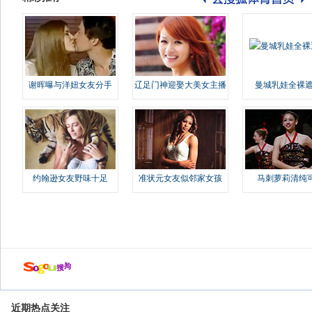
谢晖曝与洋妞女友分手
辽足门神迎娶大美女主播
曼城乳娃全裸遮
约翰逊女友野味十足
准状元女友似邻家女孩
马刺萝莉清纯
近期热点关注