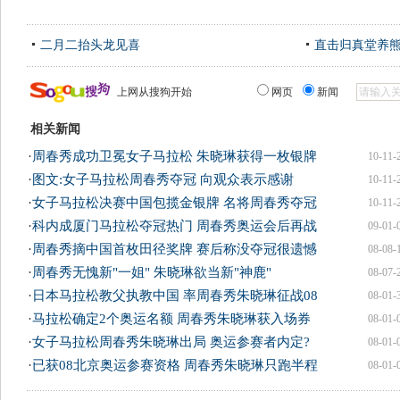
二月二抬头龙见喜
直击归真堂养
上网从搜狗开始
网页
新闻
相关新闻
·
周春秀成功卫冕女子马拉松 朱晓琳获得一枚银牌
10-11-
·
图文:女子马拉松周春秀夺冠 向观众表示感谢
10-11-
·
女子马拉松决赛中国包揽金银牌 名将周春秀夺冠
10-11-
·
科内成厦门马拉松夺冠热门 周春秀奥运会后再战
09-01-
·
周春秀摘中国首枚田径奖牌 赛后称没夺冠很遗憾
08-08-
·
周春秀无愧新"一姐" 朱晓琳欲当新"神鹿"
08-07-
·
日本马拉松教父执教中国 率周春秀朱晓琳征战08
08-01-
·
马拉松确定2个奥运名额 周春秀朱晓琳获入场券
08-01-
·
女子马拉松周春秀朱晓琳出局 奥运参赛者内定?
08-01-
·
已获08北京奥运参赛资格 周春秀朱晓琳只跑半程
08-01-