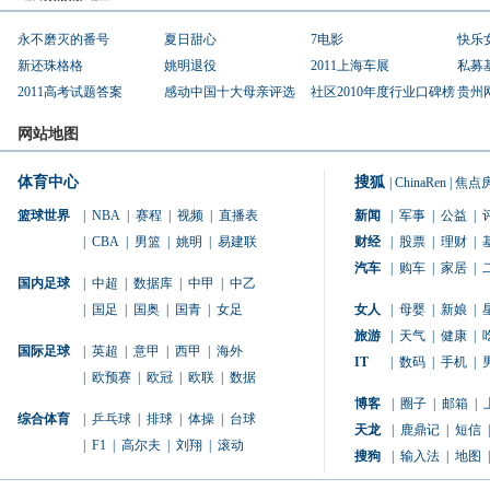
永不磨灭的番号
夏日甜心
7电影
快乐
新还珠格格
姚明退役
2011上海车展
私募
2011高考试题答案
感动中国十大母亲评选
社区2010年度行业口碑榜
贵州
网站地图
体育中心
搜狐
|
ChinaRen
|
焦点
篮球世界
|
NBA
|
赛程
|
视频
|
直播表
新闻
|
军事
|
公益
|
|
CBA
|
男篮
|
姚明
|
易建联
财经
|
股票
|
理财
|
汽车
|
购车
|
家居
|
国内足球
|
中超
|
数据库
|
中甲
|
中乙
|
国足
|
国奥
|
国青
|
女足
女人
|
母婴
|
新娘
|
旅游
|
天气
|
健康
|
国际足球
|
英超
|
意甲
|
西甲
|
海外
IT
|
数码
|
手机
|
|
欧预赛
|
欧冠
|
欧联
|
数据
博客
|
圈子
|
邮箱
|
综合体育
|
乒乓球
|
排球
|
体操
|
台球
天龙
|
鹿鼎记
|
短信
|
|
F1
|
高尔夫
|
刘翔
|
滚动
搜狗
|
输入法
|
地图
|