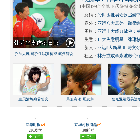
[
中国199金全览 16天狂掀夺金
总结：
段世杰批男女足成绩下
意外：
亚运八大意外：跆拳道
围棋：
亚运十大经典战例：林
失意：
11大失意明星：张琳
新人：
亚运8大新星-叶诗文
乔加大腕-韩乔生唱黄梅戏 疯狂解说
社区：
林丹或成李永波救命
宝贝清纯宛若仙女
男篮赛场“甩发舞”
盘点亚运最美运
京华时报
京华时报周磊
210粉丝
198粉丝
关注
关注