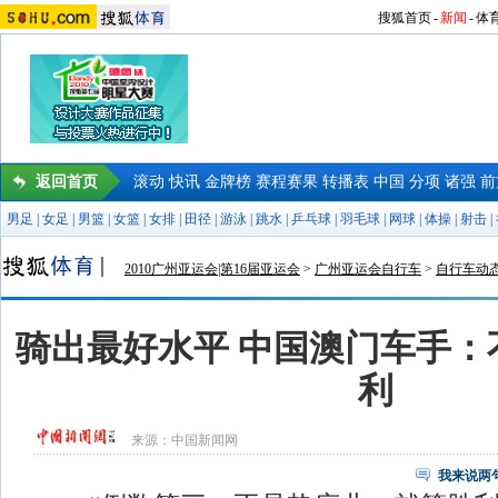
搜狐首页
-
新闻
-
体
返回首页
滚动
快讯
金牌榜
赛程赛果
转播表
中国
分项
诸强
前
男足
|
女足
|
男篮
|
女篮
|
女排
|
田径
|
游泳
|
跳水
|
乒乓球
|
羽毛球
|
网球
|
体操
|
射击
|
2010广州亚运会|第16届亚运会
>
广州亚运会自行车
>
自行车动
骑出最好水平 中国澳门车手：
利
来源：
中国新闻网
我来说两