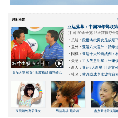
精彩推荐
亚运落幕：中国28年蝉联第1
[
中国199金全览 16天狂掀夺金
总结：
段世杰批男女足成绩下
意外：
亚运八大意外：跆拳道
围棋：
亚运十大经典战例：林
失意：
11大失意明星：张琳
新人：
亚运8大新星-叶诗文
乔加大腕-韩乔生唱黄梅戏 疯狂解说
社区：
林丹或成李永波救命
宝贝清纯宛若仙女
男篮赛场“甩发舞”
盘点亚运最美运