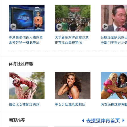
香港最受信任人物调查
大学新生对沪高校满意
台财经团队民调出
萧芳芳第一成龙垫底
排首江西高校垫底
济部门主管尹启铭.
体育社区精选
俄柔术女孩豹纹诱惑
美女足队花泳装彩绘
内衣橄榄球赛再
精彩推荐