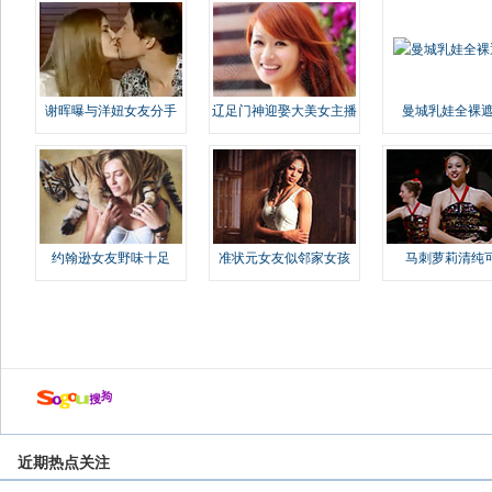
谢晖曝与洋妞女友分手
辽足门神迎娶大美女主播
曼城乳娃全裸遮
约翰逊女友野味十足
准状元女友似邻家女孩
马刺萝莉清纯
近期热点关注