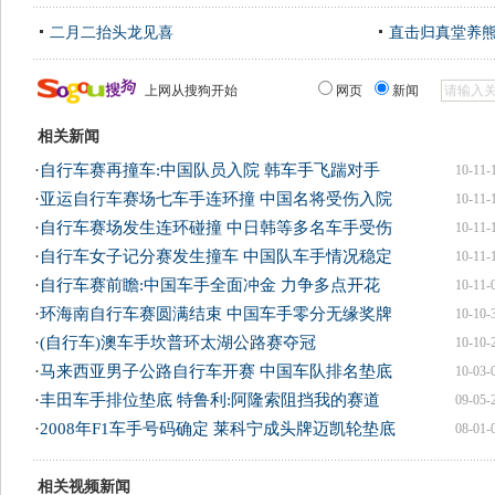
二月二抬头龙见喜
直击归真堂养
上网从搜狗开始
网页
新闻
相关新闻
·
自行车赛再撞车:中国队员入院 韩车手飞踹对手
10-11-
·
亚运自行车赛场七车手连环撞 中国名将受伤入院
10-11-
·
自行车赛场发生连环碰撞 中日韩等多名车手受伤
10-11-
·
自行车女子记分赛发生撞车 中国队车手情况稳定
10-11-
·
自行车赛前瞻:中国车手全面冲金 力争多点开花
10-11-
·
环海南自行车赛圆满结束 中国车手零分无缘奖牌
10-10-
·
(自行车)澳车手坎普环太湖公路赛夺冠
10-10-
·
马来西亚男子公路自行车开赛 中国车队排名垫底
10-03-
·
丰田车手排位垫底 特鲁利:阿隆索阻挡我的赛道
09-05-
·
2008年F1车手号码确定 莱科宁成头牌迈凯轮垫底
08-01-
相关视频新闻