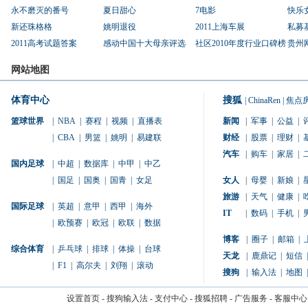
永不磨灭的番号
夏日甜心
7电影
快乐
新还珠格格
姚明退役
2011上海车展
私募
2011高考试题答案
感动中国十大母亲评选
社区2010年度行业口碑榜
贵州
网站地图
体育中心
搜狐
|
ChinaRen
|
焦点
篮球世界
|
NBA
|
赛程
|
视频
|
直播表
新闻
|
军事
|
公益
|
|
CBA
|
男篮
|
姚明
|
易建联
财经
|
股票
|
理财
|
汽车
|
购车
|
家居
|
国内足球
|
中超
|
数据库
|
中甲
|
中乙
|
国足
|
国奥
|
国青
|
女足
女人
|
母婴
|
新娘
|
旅游
|
天气
|
健康
|
国际足球
|
英超
|
意甲
|
西甲
|
海外
IT
|
数码
|
手机
|
|
欧预赛
|
欧冠
|
欧联
|
数据
博客
|
圈子
|
邮箱
|
综合体育
|
乒乓球
|
排球
|
体操
|
台球
天龙
|
鹿鼎记
|
短信
|
|
F1
|
高尔夫
|
刘翔
|
滚动
搜狗
|
输入法
|
地图
|
设置首页
-
搜狗输入法
-
支付中心
-
搜狐招聘
-
广告服务
-
客服中心