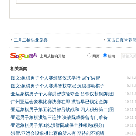
二月二抬头龙见喜
直击归真堂养
上网从搜狗开始
网页
新闻
相关新闻
·
图文:象棋男子个人赛颁奖仪式举行 冠军洪智
10-11-
·
图文:象棋男子个人赛洪智获夺冠 沉稳挪动棋子
10-11-
·
亚运象棋男子个人赛洪智惊险夺金 吕钦仅获铜牌(图
10-11-
·
广州亚运会象棋比赛决赛在即 洪智早已锁定金牌
10-11-
·
亚运象棋男子第五轮洪智吕钦战和 四人积分第二(图
10-11-
·
亚运男子象棋洪智三连胜 决战阮成保曾专门准备
10-11-
·
亚运象棋男子第3轮:洪智阮成保全胜领跑(积分)
10-11-
·
洪智:亚运会设象棋比赛前所未有 期待能不犯错
10-11-