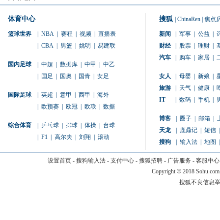
体育中心
搜狐
|
ChinaRen
|
焦点
篮球世界
|
NBA
|
赛程
|
视频
|
直播表
新闻
|
军事
|
公益
|
|
CBA
|
男篮
|
姚明
|
易建联
财经
|
股票
|
理财
|
汽车
|
购车
|
家居
|
国内足球
|
中超
|
数据库
|
中甲
|
中乙
|
国足
|
国奥
|
国青
|
女足
女人
|
母婴
|
新娘
|
旅游
|
天气
|
健康
|
国际足球
|
英超
|
意甲
|
西甲
|
海外
IT
|
数码
|
手机
|
|
欧预赛
|
欧冠
|
欧联
|
数据
博客
|
圈子
|
邮箱
|
综合体育
|
乒乓球
|
排球
|
体操
|
台球
天龙
|
鹿鼎记
|
短信
|
|
F1
|
高尔夫
|
刘翔
|
滚动
搜狗
|
输入法
|
地图
|
设置首页
-
搜狗输入法
-
支付中心
-
搜狐招聘
-
广告服务
-
客服中心
Copyright
©
2018 Sohu.com
搜狐不良信息