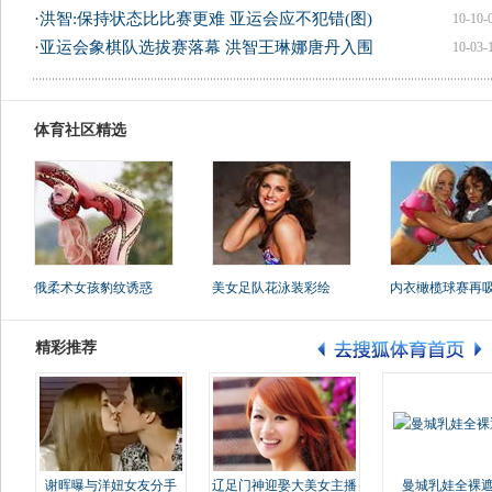
·
洪智:保持状态比比赛更难 亚运会应不犯错(图)
10-10-
·
亚运会象棋队选拔赛落幕 洪智王琳娜唐丹入围
10-03-
体育社区精选
俄柔术女孩豹纹诱惑
美女足队花泳装彩绘
内衣橄榄球赛再
精彩推荐
谢晖曝与洋妞女友分手
辽足门神迎娶大美女主播
曼城乳娃全裸遮