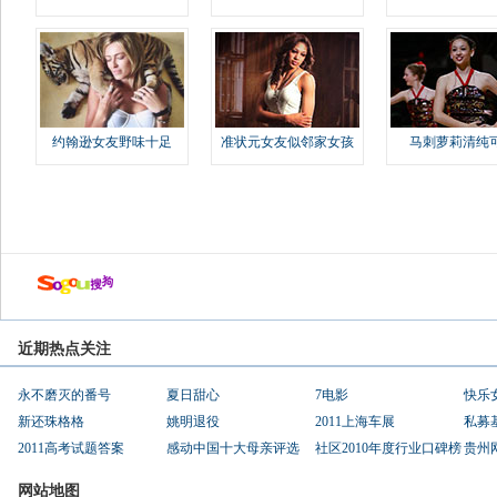
约翰逊女友野味十足
准状元女友似邻家女孩
马刺萝莉清纯
近期热点关注
永不磨灭的番号
夏日甜心
7电影
快乐
新还珠格格
姚明退役
2011上海车展
私募
2011高考试题答案
感动中国十大母亲评选
社区2010年度行业口碑榜
贵州
网站地图