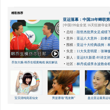
精彩推荐
亚运落幕：中国28年蝉联第1
[
中国199金全览 16天狂掀夺金
总结：
段世杰批男女足成绩下
意外：
亚运八大意外：跆拳道
围棋：
亚运十大经典战例：林
失意：
11大失意明星：张琳
新人：
亚运8大新星-叶诗文
乔加大腕-韩乔生唱黄梅戏 疯狂解说
社区：
林丹或成李永波救命
宝贝清纯宛若仙女
男篮赛场“甩发舞”
盘点亚运最美运