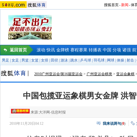
搜狐首页
-
新闻
-
体
返回首页
滚动
快讯
金牌榜
赛程赛果
转播表
中国
分项
诸强
前
男足
|
女足
|
男篮
|
女篮
|
女排
|
田径
|
游泳
|
跳水
|
乒乓球
|
羽毛球
|
网球
|
体操
|
射击
|
2010广州亚运会|第16届亚运会
>
广州亚运会棋类
>
亚运会象棋
中国包揽亚运象棋男女金牌 洪智
来源:
大洋网-信息时报
2010年11月20日04:12
我来说两句
(
0
)