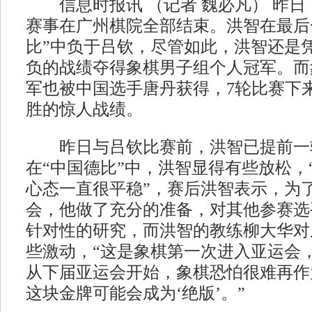
信息时报讯 （记者 魏必凡） 昨日
赛事在广州棋院全部结束。洪智在最后
比”中负于吕钦，尽管如此，洪智还是凭
负的战绩夺得象棋男子组个人冠军。而
军也被中国选手唐丹获得，7轮比赛下
胜的惊人战绩。
昨日与吕钦比赛前，洪智已提前一
在“中国德比”中，洪智显得有些放松，
心态一直很平稳”，赛后洪智表示，为
会，他做了充分的准备，对其他参赛选
针对性的研究，而洪智的教练柳大华对
些激动，“这是象棋第一次进入亚运会
从下届亚运会开始，象棋恐怕很难再作
这块金牌可能会成为‘绝版’。”