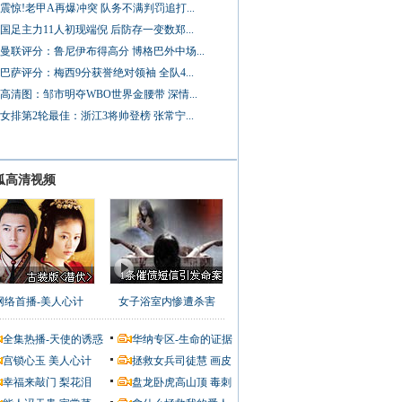
震惊!老甲A再爆冲突 队务不满判罚追打...
国足主力11人初现端倪 后防存一变数郑...
曼联评分：鲁尼伊布得高分 博格巴外中场...
巴萨评分：梅西9分获誉绝对领袖 全队4...
高清图：邹市明夺WBO世界金腰带 深情...
女排第2轮最佳：浙江3将帅登榜 张常宁...
狐高清视频
网络首播-美人心计
女子浴室内惨遭杀害
全集热播-天使的诱惑
华纳专区-生命的证据
宫锁心玉
美人心计
拯救女兵司徒慧
画皮
幸福来敲门
梨花泪
盘龙卧虎高山顶
毒刺