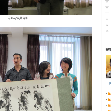
5
6
7
冯冰与常昊合影
8
9
10
搜