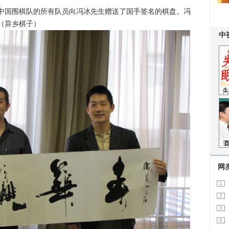
国围棋队的所有队员向冯冰先生赠送了国手签名的棋盘。冯
（异乡棋子）
网
1
2
3
4