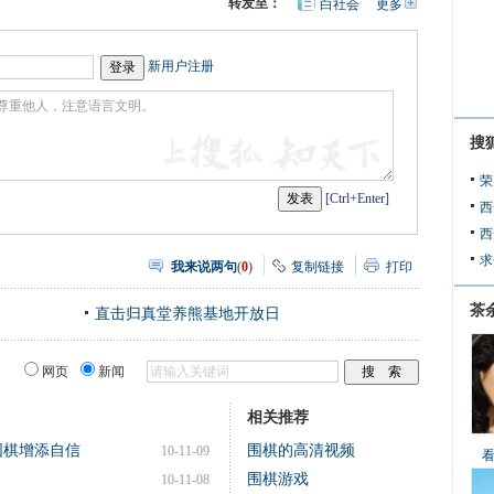
转发至：
白社会
更多
开
心
人
网
人
豆
网
瓣
爱
新用户注册
分
享
搜
荣
[Ctrl+Enter]
西
西
求
我来说两句
(
0
)
复制链接
打印
茶
直击归真堂养熊基地开放日
网页
新闻
相关推荐
围棋增添自信
围棋的高清视频
10-11-09
围棋游戏
10-11-08