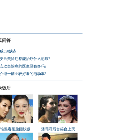
狐问答
威550缺点
安欣奕除疤都能治疗什么疤痕?
安欣奕除疤的医生经验多吗?
介绍一辆比较好看的电动车!
余饭后
看谁整容砸脸砸钱狠
潘霜霜后台笑台上哭