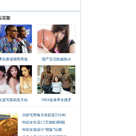
坛花絮
季后赛成潮男秀场
国产宝贝助威热火
女篮写真宛若天仙
NBA纹身男全搜罗
·
20岁宅男每天呆卧室23小时
·
90后女生花1.5万游欧洲9国
·
80后女孩设计“萌版”玩偶