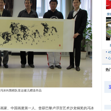
搜
热
冯冰向围棋队亚运健儿赠送作品
名书画家、中国画獒第一人、曾获巴黎卢浮宫艺术沙龙铜奖的冯冰