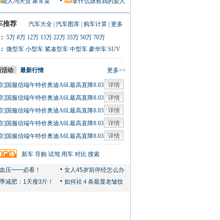
能人冯天贵
家常菜
拿什么拯救我的爱人
车推荐
汽车大全
|
汽车图库
|
购车计算
|
更多
：
5万
8万
12万
15万
22万
35万
50万
70万
：
微型车
小型车
紧凑型车
中型车
豪华车
SUV
新活动
最新行情
更多>>
京]国服信端午特价奥迪A6L最高直降8.03
详情
0人
京]国服信端午特价奥迪A6L最高直降8.03
详情
0人
京]国服信端午特价奥迪A6L最高直降8.03
详情
0人
京]国服信端午特价奥迪A6L最高直降8.03
详情
0人
京]国服信端午特价奥迪A6L最高直降8.03
详情
0人
新车
导购
试驾
用车
对比
搜索