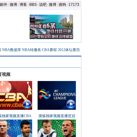
邮件
-
微博
-
博客
-
BBS
-
说吧
-
微博
-
搜狗
-
17173
程
NBA数据库
NBA转播表
CBA赛程
2012体坛赛历
育视频
狐独家视频直播CBA
搜狐独家视频直播亚冠