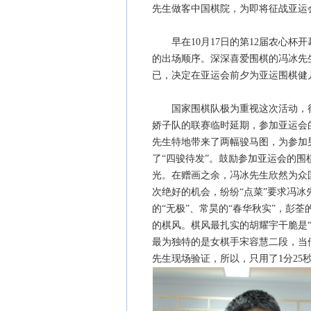
先生做客中国棋院，为即将征战亚运
早在10月17日的第12届农心杯
的出场顺序。深深喜爱围棋的冯冰先
已，决定在亚运会前夕为亚运围棋健
国家围棋队极为重视这次活动，很
娇子队的联赛临时延期，参加亚运会
先生特地带来了两幅骏马图，为参加
了“四骏待发”。鼓励参加亚运会的
光。在赠画之余，冯冰先生欣然为众
次绝好的机会，纷纷“点菜”要求冯冰
的“无极”、常昊的“春华秋实”，彭荃
的棋风。棋风最扎实的胡耀宇干脆是“
最为独特的是女棋手宋容慧二段，当
先生现场验证，所以，只用了1分25