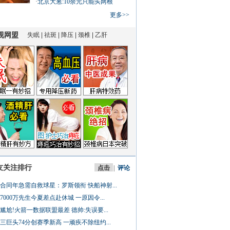
·
北京大葱:10余元只能买两根
更多>>
友关注排行
点击
|
评论
合同年急需自救球星：罗斯领衔 快船神射...
7000万先生今夏差点赴休城 一原因令...
尴尬!火箭一数据联盟最差 德帅:失误要...
三巨头74分创赛季新高 一顽疾不除纽约...