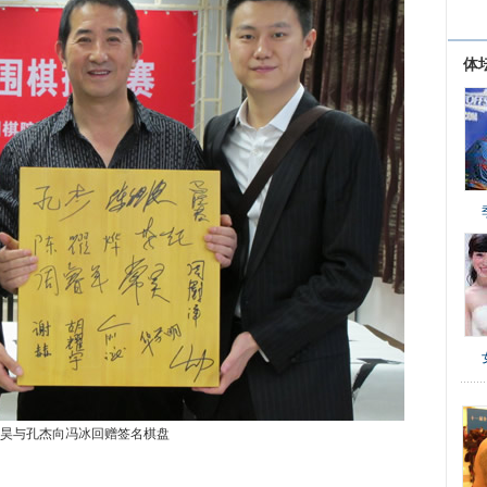
体
昊与孔杰向冯冰回赠签名棋盘