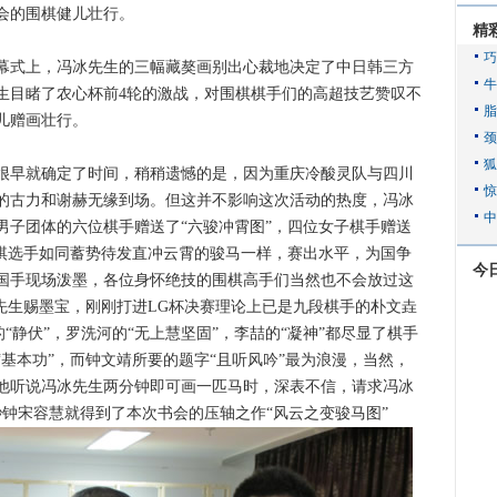
会的围棋健儿壮行。
精
开幕式上，冯冰先生的三幅藏獒画别出心裁地决定了中日韩三方
生目睹了农心杯前4轮的激战，对围棋棋手们的高超技艺赞叹不
儿赠画壮行。
早就确定了时间，稍稍遗憾的是，因为重庆冷酸灵队与四川
的古力和谢赫无缘到场。但这并不影响这次活动的热度，冯冰
男子团体的六位棋手赠送了“六骏冲霄图”，四位女子棋手赠送
围棋选手如同蓄势待发直冲云霄的骏马一样，赛出水平，为国争
今
国手现场泼墨，各位身怀绝技的围棋高手们当然也不会放过这
先生赐墨宝，刚刚打进LG杯决赛理论上已是九段棋手的朴文垚
的“静伏”，罗洗河的“无上慧坚固”，李喆的“凝神”都尽显了棋手
基本功”，而钟文靖所要的题字“且听风吟”最为浪漫，当然，
他听说冯冰先生两分钟即可画一匹马时，深表不信，请求冯冰
秒钟宋容慧就得到了本次书会的压轴之作“风云之变骏马图”