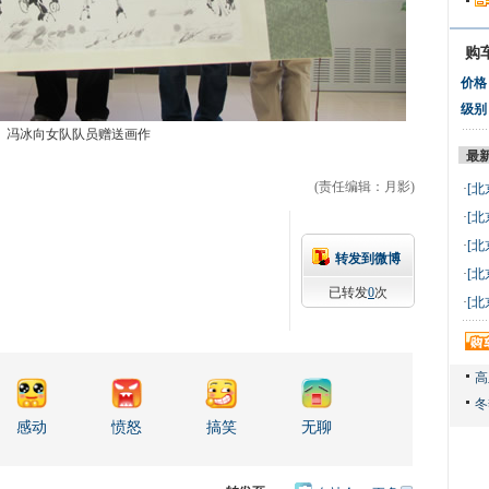
购
价格
级别
冯冰向女队队员赠送画作
最
(责任编辑：月影)
·
[北
万 
·
[北
万 
·
[北
转发到微博
万 
·
[北
已转发
0
次
万 
·
[北
万 
感动
愤怒
搞笑
无聊