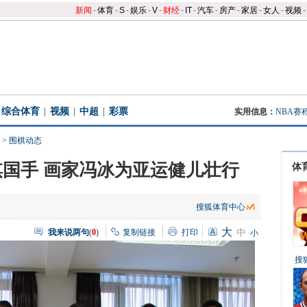
新闻
-
体育
-
S
-
娱乐
-
V
-
财经
-
IT
-
汽车
-
房产
-
家居
-
女人
-
视频
-
综合体育
|
视频
|
中超
|
彩票
实用信息：
NBA赛
>
围棋动态
国手 画家冯冰为亚运健儿壮行
体
搜狐体育中心
大
我来说两句
(
0
)
复制链接
打印
中
小
搜