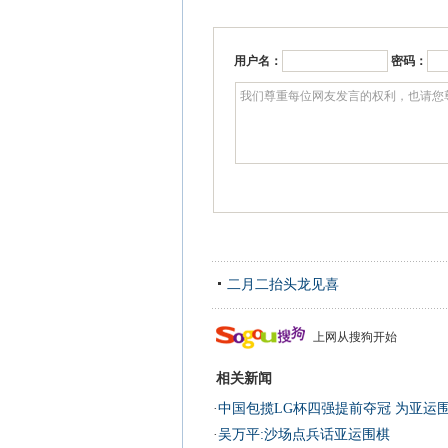
用户名：
密码：
二月二抬头龙见喜
上网从搜狗开始
相关新闻
·
中国包揽LG杯四强提前夺冠 为亚运
·
吴万平:沙场点兵话亚运围棋