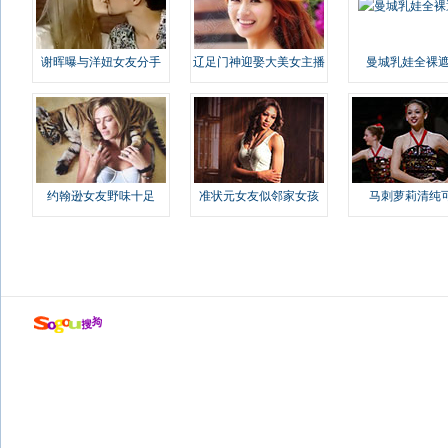
谢晖曝与洋妞女友分手
辽足门神迎娶大美女主播
曼城乳娃全裸遮
约翰逊女友野味十足
准状元女友似邻家女孩
马刺萝莉清纯