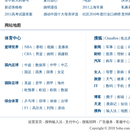
永不磨灭的番号
夏日甜心
7电影
快乐
新还珠格格
姚明退役
2011上海车展
私募
2011高考试题答案
感动中国十大母亲评选
社区2010年度行业口碑榜
贵州
网站地图
体育中心
搜狐
|
ChinaRen
|
焦点
篮球世界
|
NBA
|
赛程
|
视频
|
直播表
新闻
|
军事
|
公益
|
|
CBA
|
男篮
|
姚明
|
易建联
财经
|
股票
|
理财
|
汽车
|
购车
|
家居
|
国内足球
|
中超
|
数据库
|
中甲
|
中乙
|
国足
|
国奥
|
国青
|
女足
女人
|
母婴
|
新娘
|
旅游
|
天气
|
健康
|
国际足球
|
英超
|
意甲
|
西甲
|
海外
IT
|
数码
|
手机
|
|
欧预赛
|
欧冠
|
欧联
|
数据
博客
|
圈子
|
邮箱
|
综合体育
|
乒乓球
|
排球
|
体操
|
台球
天龙
|
鹿鼎记
|
短信
|
|
F1
|
高尔夫
|
刘翔
|
滚动
搜狗
|
输入法
|
地图
|
设置首页
-
搜狗输入法
-
支付中心
-
搜狐招聘
-
广告服务
-
客服中心
Copyright
©
2018 Sohu.com