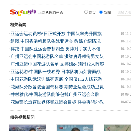
上网从搜狗开始
网页
新闻
相关新闻
·
亚运会运动员村6日正式开放 中国队率先升国旗
10-11-
·
组图:中国香港帆板队备战亚运会 教练介绍情况
10-11-
·
摔跤:中国队亚运会曾获四金 男摔对手实力不俗
10-10-
·
广州亚运会中国花游队名单 洪智唐丹领衔男女队
10-10-
·
广州亚运中国花游队名单 文婷姐妹领衔12人阵容
10-10-
·
亚运花游:中国队一枝独秀 日本队将为荣誉而战
10-10-
·
中国花游队武汉训练亮家底 全国仅112人练花游
10-10-
·
花游队分散备战全国锦标赛 期待亚运会成功卫冕
10-10-
·
井村雅代:中国花游队能够包揽广州亚运会金牌
10-09-
·
花游部长透露世界杯和亚运会目标 将会再聘外教
10-07-
相关视频新闻