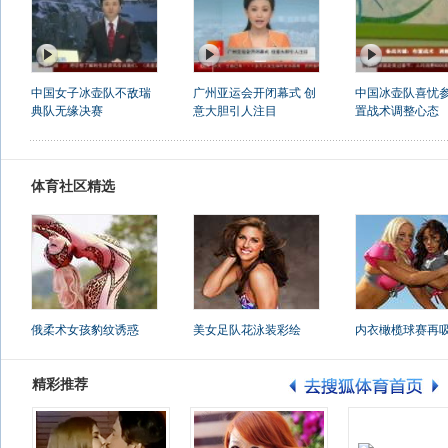
中国女子冰壶队不敌瑞
广州亚运会开闭幕式 创
中国冰壶队喜忧参
典队无缘决赛
意大胆引人注目
置战术调整心态
体育社区精选
俄柔术女孩豹纹诱惑
美女足队花泳装彩绘
内衣橄榄球赛再
精彩推荐