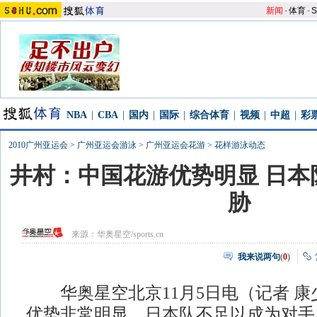
新闻
-
体育
-
S
NBA
|
CBA
|
国内
|
国际
|
综合体育
|
视频
|
中超
|
彩
2010广州亚运会
>
广州亚运会游泳
>
广州亚运会花游
>
花样游泳动态
井村：中国花游优势明显 日本
胁
来源：
华奥星空/sports.cn
我来说两句
(
0
)
华奥星空北京11月5日电（记者 康
优势非常明显，日本队不足以成为对手