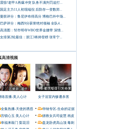
震惊!老甲A再爆冲突 队务不满判罚追打...
国足主力11人初现端倪 后防存一变数郑...
曼联评分：鲁尼伊布得高分 博格巴外中场...
巴萨评分：梅西9分获誉绝对领袖 全队4...
高清图：邹市明夺WBO世界金腰带 深情...
女排第2轮最佳：浙江3将帅登榜 张常宁...
狐高清视频
网络首播-美人心计
女子浴室内惨遭杀害
全集热播-天使的诱惑
华纳专区-生命的证据
宫锁心玉
美人心计
拯救女兵司徒慧
画皮
幸福来敲门
梨花泪
盘龙卧虎高山顶
毒刺