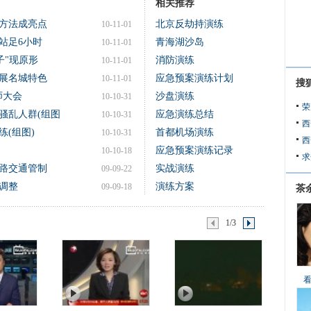
相关推荐
方法成亮点
北京反劫持演练
10-11-01
站足6小时
青海湖沙岛
10-11-01
子"现原形
消防演练
10-11-01
展名城特色
应急预案演练计划
10-11-01
搜
师大会
沙盘演练
10-10-31
荣
散骚乱人群(组图
应急演练总结
10-10-31
西
(组图)
首都机场演练
10-10-31
西
应急预案演练记录
10-10-18
求
路交通管制
实战演练
09-09-22
调整
演练方案
09-09-18
茶
1/3