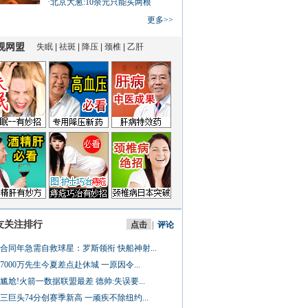
·
北京大葱:10余元只能买两根
更多>>
友关注排行
点击
|
评论
合同年急需自救球星：罗斯领衔 快船神射...
7000万先生今夏差点赴休城 一原因令...
尴尬!火箭一数据联盟最差 德帅:失误要...
三巨头74分创赛季新高 一顽疾不除纽约...