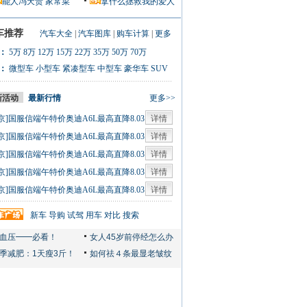
能人冯天贵
家常菜
拿什么拯救我的爱人
车推荐
汽车大全
|
汽车图库
|
购车计算
|
更多
：
5万
8万
12万
15万
22万
35万
50万
70万
：
微型车
小型车
紧凑型车
中型车
豪华车
SUV
新活动
最新行情
更多>>
京]国服信端午特价奥迪A6L最高直降8.03
详情
0人
京]国服信端午特价奥迪A6L最高直降8.03
详情
0人
京]国服信端午特价奥迪A6L最高直降8.03
详情
0人
京]国服信端午特价奥迪A6L最高直降8.03
详情
0人
京]国服信端午特价奥迪A6L最高直降8.03
详情
0人
新车
导购
试驾
用车
对比
搜索