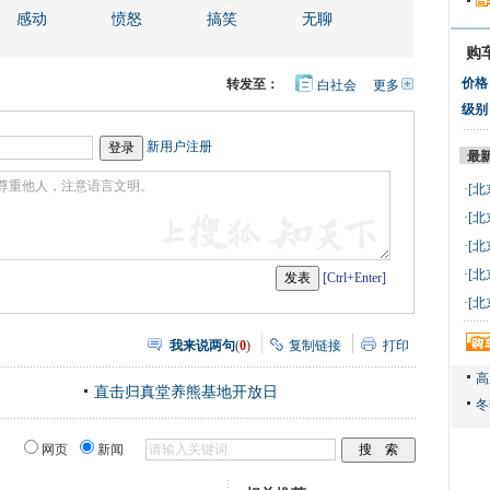
感动
愤怒
搞笑
无聊
购
价格
转发至：
白社会
更多
开
心
人
级别
网
人
豆
网
瓣
爱
新用户注册
最
分
享
·
[北
万 
·
[北
万 
·
[北
万 
·
[北
[Ctrl+Enter]
万 
·
[北
万 
我来说两句
(
0
)
复制链接
打印
直击归真堂养熊基地开放日
网页
新闻