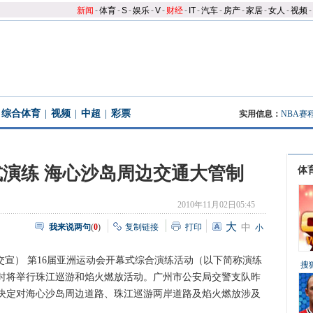
新闻
-
体育
-
S
-
娱乐
-
V
-
财经
-
IT
-
汽车
-
房产
-
家居
-
女人
-
视频
-
综合体育
|
视频
|
中超
|
彩票
实用信息：
NBA赛
演练 海心沙岛周边交通大管制
体
2010年11月02日05:45
大
我来说两句
(
0
)
复制链接
打印
中
小
宣） 第16届亚洲运动会开幕式综合演练活动（以下简称演练
搜
时将举行珠江巡游和焰火燃放活动。广州市公安局交警支队昨
决定对海心沙岛周边道路、珠江巡游两岸道路及焰火燃放涉及
。