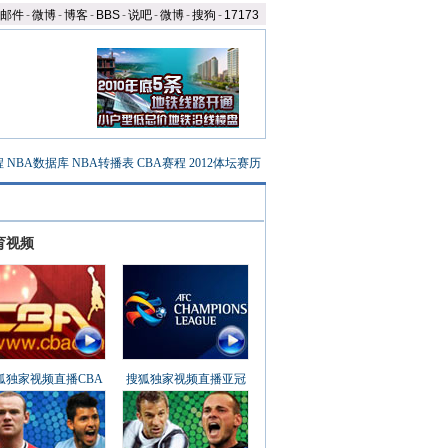
邮件
-
微博
-
博客
-
BBS
-
说吧
-
微博
-
搜狗
-
17173
程
NBA数据库
NBA转播表
CBA赛程
2012体坛赛历
育视频
狐独家视频直播CBA
搜狐独家视频直播亚冠