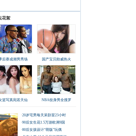
坛花絮
季后赛成潮男秀场
国产宝贝助威热火
女篮写真宛若天仙
NBA纹身男全搜罗
·
20岁宅男每天呆卧室23小时
·
90后女生花1.5万游欧洲9国
·
80后女孩设计“萌版”玩偶