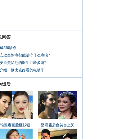
狐问答
威550缺点
安欣奕除疤都能治疗什么疤痕?
安欣奕除疤的医生经验多吗?
介绍一辆比较好看的电动车!
余饭后
看谁整容砸脸砸钱狠
潘霜霜后台笑台上哭