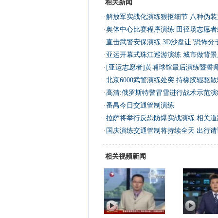
相关新闻
·
解放军实战化演练狠抠细节 八种伪装
·
奥体中心比赛程序演练 田径场志愿者
·
直击武警安保演练 3D沙盘让"恐怖分
·
亚运开幕式珠江巡游演练 城市做背景
·
[亚运志愿者]黄埔球馆最后演练暨誓
·
北京6000武警演练处突 持橡胶辊驱
·
高清:俄罗斯特警冒雪进行战术示范演练
·
番禺今日交通管制演练
·
拉萨将举行反恐防爆实战演练 相关道
·
国庆演练交通管制将持续全天 出行请
相关视频新闻