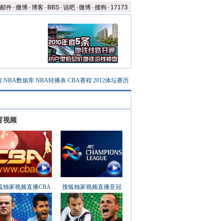
邮件
-
微博
-
博客
-
BBS
-
说吧
-
微博
-
搜狗
-
17173
程
NBA数据库
NBA转播表
CBA赛程
2012体坛赛历
育视频
狐独家视频直播CBA
搜狐独家视频直播亚冠