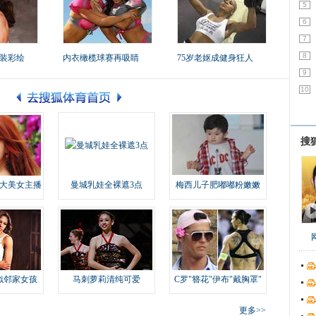
5
6
7
8
装彩绘
内衣橄榄球赛再吸睛
75岁老妪成健身狂人
9
10
搜
大美女主播
曼城乳娃全裸遮3点
梅西儿子肥嘟嘟粉嫩嫩
似邻家女孩
马刺萝莉清纯可爱
C罗"簪花"伊布"戴胸罩"
更多>>