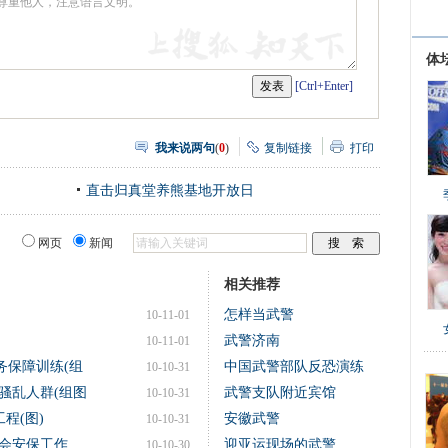
体
[Ctrl+Enter]
我来说两句
(
0
)
复制链接
打印
直击归真堂养熊基地开放日
网页
新闻
相关推荐
怎样当武警
10-11-01
武警济南
10-11-01
务保障训练(组
中国武警部队反恐演练
10-10-31
散骚乱人群(组图
武警支队附近宾馆
10-10-31
程(图)
安徽武警
10-10-31
会安保工作
迎亚运现场的武警
10-10-30