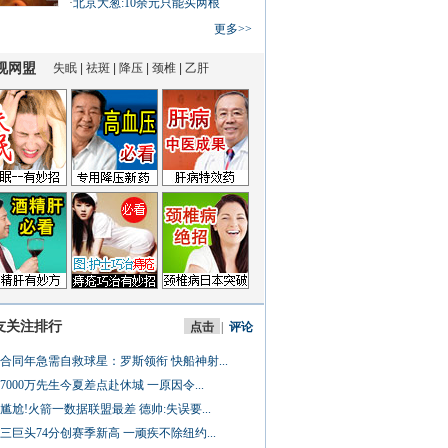
·
北京大葱:10余元只能买两根
更多>>
友关注排行
点击
|
评论
合同年急需自救球星：罗斯领衔 快船神射...
7000万先生今夏差点赴休城 一原因令...
尴尬!火箭一数据联盟最差 德帅:失误要...
三巨头74分创赛季新高 一顽疾不除纽约...