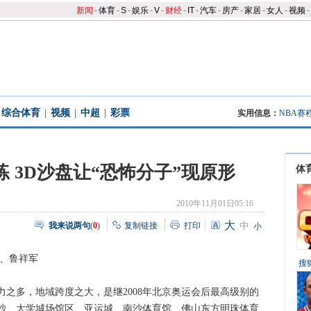
新闻
-
体育
-
S
-
娱乐
-
V
-
财经
-
IT
-
汽车
-
房产
-
家居
-
女人
-
视频
-
综合体育
|
视频
|
中超
|
彩票
实用信息：
NBA赛
 3D沙盘让“恐怖分子”现原形
体
2010年11月01日05:16
大
我来说两句
(
0
)
复制链接
打印
中
小
、鲁祥军
搜
多，地域跨度之大，是继2008年北京奥运会后最高级别的
沙、大学城场馆区、亚运城、南沙体育馆、佛山东方明珠体育