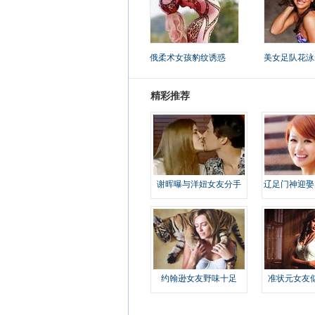
俄柔术女孩豹纹诱惑
美女足队花泳
精彩推荐
谢晖曝与洋妞女友分手
辽足门神迎娶
约翰逊女友野味十足
准状元女友