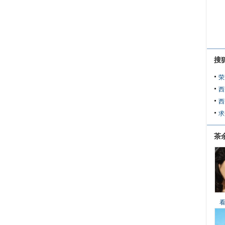
搜
荣
西
西
求
茶