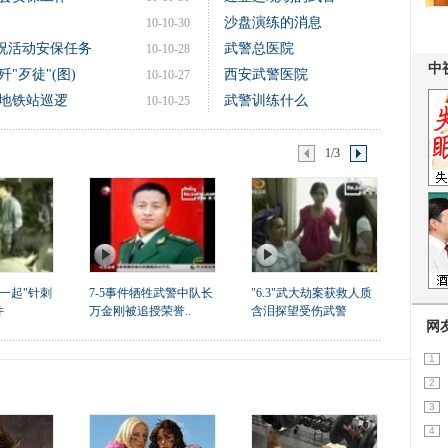
沙盘演练的消息
10-10-30
祝活动安保任务
武警总医院
10-10-28
"歹徒"(图)
西安武警医院
10-10-27
地铁站巡逻
武警训练什么
10-10-25
1/3
一起"针刺
7-5事件牺牲武警中队长
"6.3"武大劫案获救人质
件
万金刚被追授荣誉..
含泪探望受伤武警
网
1
2
3
4