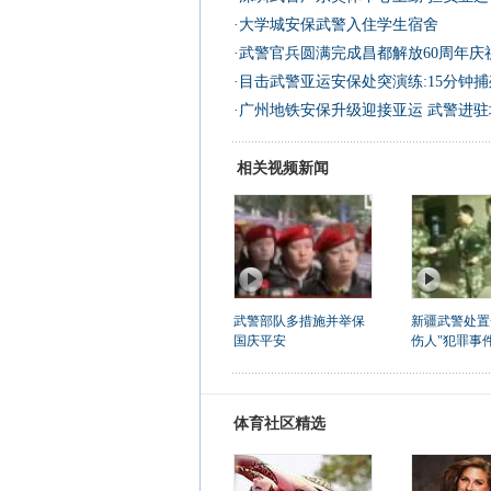
·
大学城安保武警入住学生宿舍
·
武警官兵圆满完成昌都解放60周年庆
·
目击武警亚运安保处突演练:15分钟捕歼
·
广州地铁安保升级迎接亚运 武警进驻
相关视频新闻
武警部队多措施并举保
新疆武警处置
国庆平安
伤人"犯罪事
体育社区精选