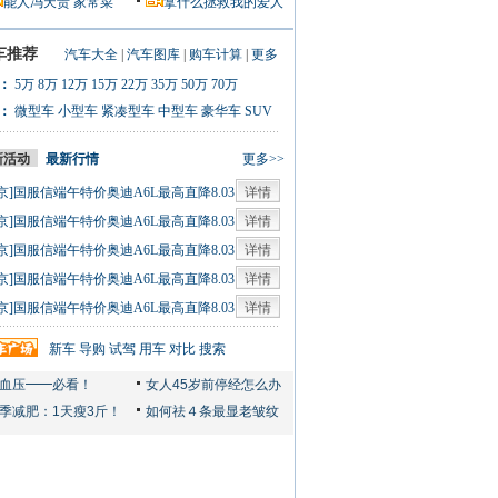
能人冯天贵
家常菜
拿什么拯救我的爱人
车推荐
汽车大全
|
汽车图库
|
购车计算
|
更多
：
5万
8万
12万
15万
22万
35万
50万
70万
：
微型车
小型车
紧凑型车
中型车
豪华车
SUV
新活动
最新行情
更多>>
京]国服信端午特价奥迪A6L最高直降8.03
详情
0人
京]国服信端午特价奥迪A6L最高直降8.03
详情
0人
京]国服信端午特价奥迪A6L最高直降8.03
详情
0人
京]国服信端午特价奥迪A6L最高直降8.03
详情
0人
京]国服信端午特价奥迪A6L最高直降8.03
详情
0人
新车
导购
试驾
用车
对比
搜索