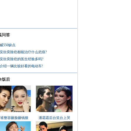
狐问答
威550缺点
安欣奕除疤都能治疗什么疤痕?
安欣奕除疤的医生经验多吗?
介绍一辆比较好看的电动车!
余饭后
看谁整容砸脸砸钱狠
潘霜霜后台笑台上哭