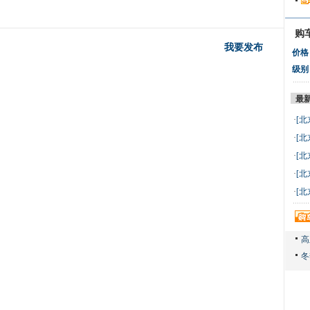
购
我要发布
价格
级别
最
·
[北
万 
·
[北
万 
·
[北
万 
·
[北
万 
·
[北
万 