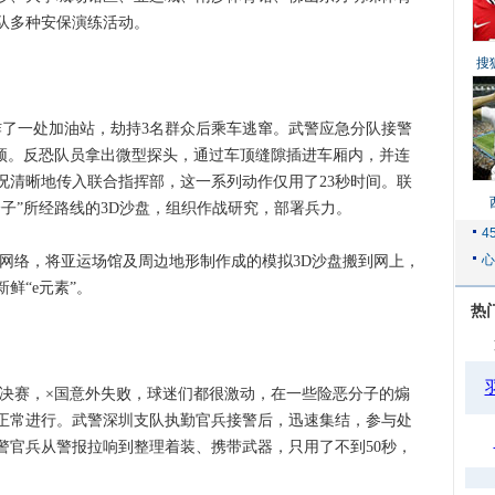
队多种安保演练活动。
搜
炸了一处加油站，劫持3名群众后乘车逃窜。武警应急分队接警
车顶。反恐队员拿出微型探头，通过车顶缝隙插进车厢内，并连
况清晰地传入联合指挥部，这一系列动作仅用了23秒时间。联
子”所经路线的3D沙盘，组织作战研究，部署兵力。
络，将亚运场馆及周边地形制作成的模拟3D沙盘搬到网上，
鲜“e元素”。
热
赛，×国意外失败，球迷们都很激动，在一些险恶分子的煽
正常进行。武警深圳支队执勤官兵接警后，迅速集结，参与处
警官兵从警报拉响到整理着装、携带武器，只用了不到50秒，