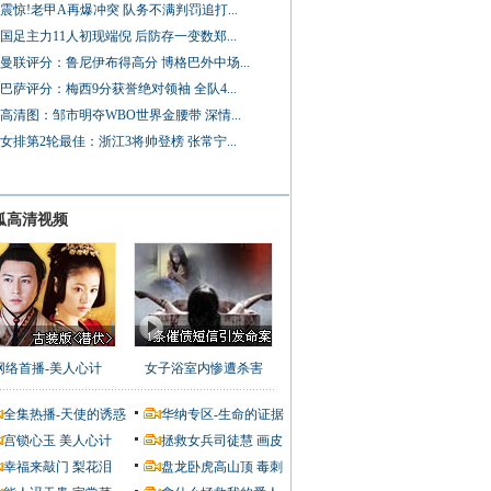
震惊!老甲A再爆冲突 队务不满判罚追打...
国足主力11人初现端倪 后防存一变数郑...
曼联评分：鲁尼伊布得高分 博格巴外中场...
巴萨评分：梅西9分获誉绝对领袖 全队4...
高清图：邹市明夺WBO世界金腰带 深情...
女排第2轮最佳：浙江3将帅登榜 张常宁...
狐高清视频
网络首播-美人心计
女子浴室内惨遭杀害
全集热播-天使的诱惑
华纳专区-生命的证据
宫锁心玉
美人心计
拯救女兵司徒慧
画皮
幸福来敲门
梨花泪
盘龙卧虎高山顶
毒刺