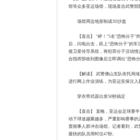
馆等众多亚运场馆，现场直击武警部
场馆周边地形制成3D沙盘
【直击】 “砰！”5名“恐怖分子”
后，闪电出击，跃上“恐怖分子”的
接卫星传导系统，将犯罪分子活动情
合指挥部收到图像后立即调出“恐怖分
【解读】 武警佛山支队依托局域网
进行网上作业演练，为亚运安保注入新
穿衣带武器出发50秒搞定
【直击】 某晚，亚运会足球赛半决
动下球迷越聚越多，严重影响赛事的
置闹事人群冲击场馆。记者看到，武
最快的队员用时仅47秒。