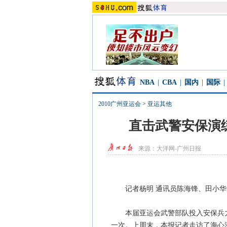
NBA
|
CBA
|
国内
|
国际
|
2010广州亚运会
>
亚运其他
直击武警安保演练
来源：
大洋网-广州日报
记者杨明 通讯员陈海锋、田小华
本届亚运会武警部队投入安保兵力之
一次。上周末，本报记者走访了海心