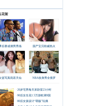
坛花絮
季后赛成潮男秀场
国产宝贝助威热火
女篮写真宛若天仙
NBA纹身男全搜罗
·
20岁宅男每天呆卧室23小时
·
90后女生花1.5万游欧洲9国
·
80后女孩设计“萌版”玩偶