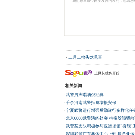
二月二抬头龙见喜
上网从搜狗开始
相关新闻
·
武警男声唱响俄经典
·
千余河南武警抵粤增援安保
·
宁夏武警进行增强后勤遂行多样化任
·
北京6000武警演练处突 持橡胶辊驱
·
武警某支队积极参与亚运场馆"扮靓"工
·
深圳武警广东奥体中心上勤 担负亚运