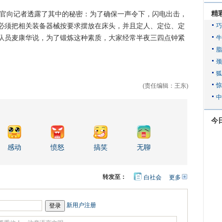
精
官向记者透露了其中的秘密：为了确保一声令下，闪电出击，
必须把相关装备器械按要求摆放在床头，并且定人、定位、定
队员麦康华说，为了锻炼这种素质，大家经常半夜三四点钟紧
(责任编辑：王东)
今
感动
愤怒
搞笑
无聊
转发至：
白社会
更多
开
心
人
网
人
豆
网
瓣
爱
新用户注册
分
享