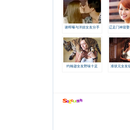
谢晖曝与洋妞女友分手
辽足门神迎娶
约翰逊女友野味十足
准状元女友