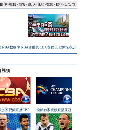
邮件
-
微博
-
博客
-
BBS
-
说吧
-
微博
-
搜狗
-
17173
程
NBA数据库
NBA转播表
CBA赛程
2012体坛赛历
育视频
狐独家视频直播CBA
搜狐独家视频直播亚冠