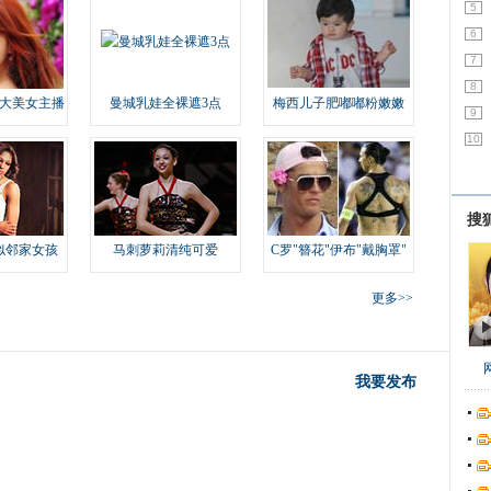
5
6
7
8
大美女主播
曼城乳娃全裸遮3点
梅西儿子肥嘟嘟粉嫩嫩
9
10
搜
似邻家女孩
马刺萝莉清纯可爱
C罗"簪花"伊布"戴胸罩"
更多>>
我要发布