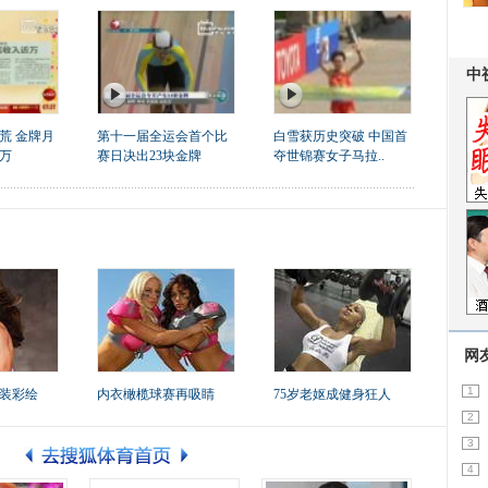
荒 金牌月
第十一届全运会首个比
白雪获历史突破 中国首
万
赛日决出23块金牌
夺世锦赛女子马拉..
网
1
装彩绘
内衣橄榄球赛再吸睛
75岁老妪成健身狂人
2
3
4