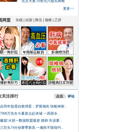
·
北京大葱:10余元只能买两根
更多>>
友关注排行
点击
|
评论
合同年急需自救球星：罗斯领衔 快船神射...
7000万先生今夏差点赴休城 一原因令...
尴尬!火箭一数据联盟最差 德帅:失误要...
三巨头74分创赛季新高 一顽疾不除纽约...