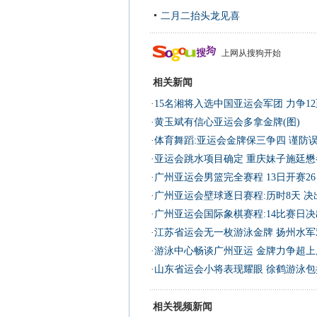
二月二抬头龙见喜
上网从搜狗开始
相关新闻
·
15名湘将入选中国亚运会军团 力争12
·
黄玉斌有信心亚运会多拿金牌(图)
·
体育舞蹈:亚运会金牌保三争四 谨防
·
亚运会跳水项目确定 重庆妹子施廷懋
·
广州亚运会男篮完全赛程 13日开赛2
·
广州亚运会壁球逐日赛程:历时8天 决
·
广州亚运会国际象棋赛程:14比赛日决
·
江苏省运会无一枚游泳金牌 扬州水军
·
游泳中心畅谈广州亚运 金牌力争超上
·
山东省运会小将表现耀眼 徐鹤游泳包
相关视频新闻