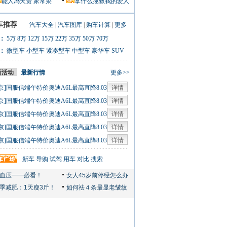
能人冯天贵
家常菜
拿什么拯救我的爱人
车推荐
汽车大全
|
汽车图库
|
购车计算
|
更多
：
5万
8万
12万
15万
22万
35万
50万
70万
：
微型车
小型车
紧凑型车
中型车
豪华车
SUV
新活动
最新行情
更多>>
京]国服信端午特价奥迪A6L最高直降8.03
详情
0人
京]国服信端午特价奥迪A6L最高直降8.03
详情
0人
京]国服信端午特价奥迪A6L最高直降8.03
详情
0人
京]国服信端午特价奥迪A6L最高直降8.03
详情
0人
京]国服信端午特价奥迪A6L最高直降8.03
详情
0人
新车
导购
试驾
用车
对比
搜索