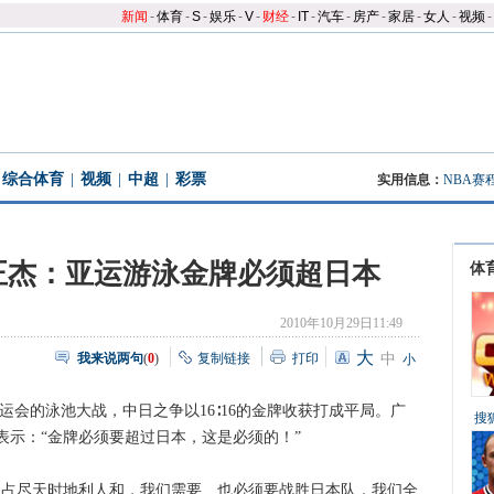
新闻
-
体育
-
S
-
娱乐
-
V
-
财经
-
IT
-
汽车
-
房产
-
家居
-
女人
-
视频
-
综合体育
|
视频
|
中超
|
彩票
实用信息：
NBA赛
正杰：亚运游泳金牌必须超日本
体
2010年10月29日11:49
大
我来说两句
(
0
)
复制链接
打印
中
小
运会的泳池大战，中日之争以16∶16的金牌收获打成平局。广
搜
表示：“金牌必须要超过日本，这是必须的！”
占尽天时地利人和，我们需要、也必须要战胜日本队，我们全