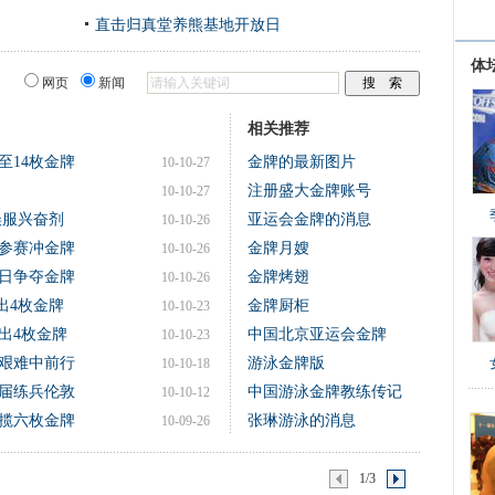
直击归真堂养熊基地开放日
体
网页
新闻
相关推荐
至14枚金牌
金牌的最新图片
10-10-27
注册盛大金牌账号
10-10-27
误服兴奋剂
亚运会金牌的消息
10-10-26
参赛冲金牌
金牌月嫂
10-10-26
6日争夺金牌
金牌烤翅
10-10-26
出4枚金牌
金牌厨柜
10-10-23
出4枚金牌
中国北京亚运会金牌
10-10-23
艰难中前行
游泳金牌版
10-10-18
届练兵伦敦
中国游泳金牌教练传记
10-10-12
揽六枚金牌
张琳游泳的消息
10-09-26
1/3