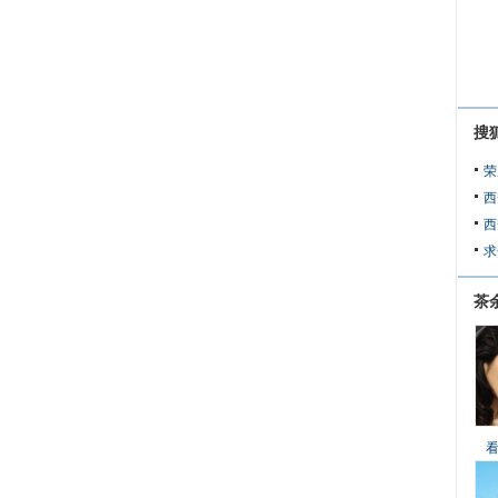
搜
荣
西
西
求
茶