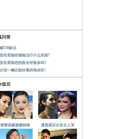
狐问答
威550缺点
安欣奕除疤都能治疗什么疤痕?
安欣奕除疤的医生经验多吗?
介绍一辆比较好看的电动车!
余饭后
看谁整容砸脸砸钱狠
潘霜霜后台笑台上哭