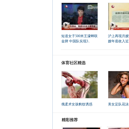
短道女子500米王濛蝉联
沪上再现月嫂
金牌 中国队实现3..
嫂年底收入近
体育社区精选
俄柔术女孩豹纹诱惑
美女足队花泳
精彩推荐