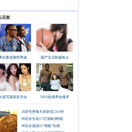
坛花絮
季后赛成潮男秀场
国产宝贝助威热火
女篮写真宛若天仙
NBA纹身男全搜罗
·
20岁宅男每天呆卧室23小时
·
90后女生花1.5万游欧洲9国
·
80后女孩设计“萌版”玩偶