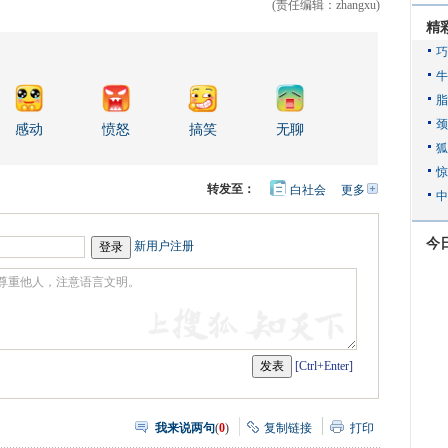
(责任编辑：zhangxu)
精
感动
愤怒
搞笑
无聊
转发至：
白社会
更多
开
心
人
网
人
豆
网
瓣
今
爱
新用户注册
分
享
[Ctrl+Enter]
我来说两句
(
0
)
复制链接
打印