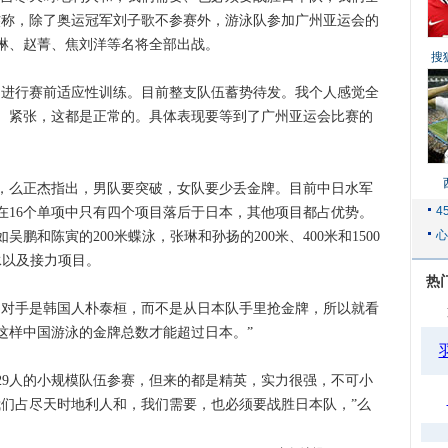
杰称，除了奥运冠军刘子歌不参赛外，游泳队参加广州亚运会的
琳、赵菁、焦刘洋等名将全部出战。
搜
，进行赛前适应性训练。目前整支队伍蓄势待发。我个人感觉全
、紧张，这都是正常的。具体表现要等到了广州亚运会比赛的
么正杰指出，男队要突破，女队要少丢金牌。目前中日水军
在16个单项中只有四个项目落后于日本，其他项目都占优势。
鹏和陈寅的200米蝶泳，张琳和孙扬的200米、400米和1500
泳以及接力项目。
热
对手是韩国人朴泰桓，而不是从日本队手里抢金牌，所以就看
这样中国游泳的金牌总数才能超过日本。”
人的小规模队伍参赛，但来的都是精英，实力很强，不可小
我们占尽天时地利人和，我们需要，也必须要战胜日本队，”么