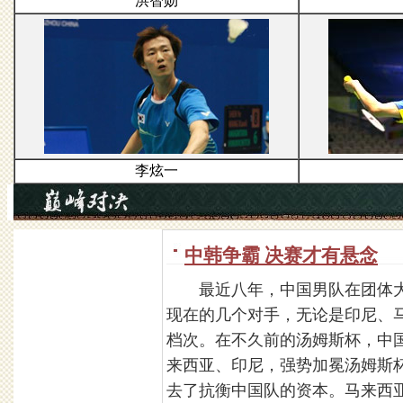
洪智勋
李炫一
中韩争霸 决赛才有悬念
最近八年，中国男队在团体大
现在的几个对手，无论是印尼、
档次。在不久前的汤姆斯杯，中国男
来西亚、印尼，强势加冕汤姆斯
去了抗衡中国队的资本。马来西