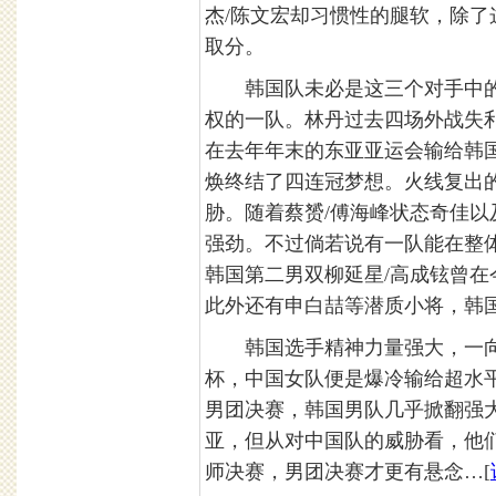
杰/陈文宏却习惯性的腿软，除
取分。
韩国队未必是这三个对手中的
权的一队。林丹过去四场外战失
在去年年末的东亚亚运会输给韩
焕终结了四连冠梦想。火线复出
胁。随着蔡赟/傅海峰状态奇佳以
强劲。不过倘若说有一队能在整
韩国第二男双柳延星/高成铉曾在
此外还有申白喆等潜质小将，韩
韩国选手精神力量强大，一向
杯，中国女队便是爆冷输给超水
男团决赛，韩国男队几乎掀翻强
亚，但从对中国队的威胁看，他
师决赛，男团决赛才更有悬念…[