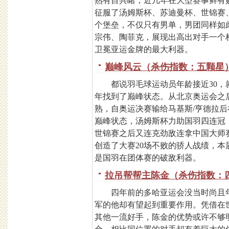
熟有目共睹，近几年在大型赛事鲜有
征服了汤姆斯杯、苏迪曼杯、世锦赛
个堡垒，不仅只有男单，男团同样如
宗伟、陶菲克，展现出高出对手一个
卫冕亚运金牌的最大利器。
巅峰风云（杀伤指数：五颗星
都说羽毛球运动员年龄接近30，就
年找到了巅峰状态。从北京奥运会之
熟，自奥运决赛输给马基斯/亨德拉
巅峰状态，汤姆斯杯力助国羽四连冠
世锦赛之后又连克劲敌连拿中国大师
创造了大赛20场不败的骄人战绩，
是国羽在团体赛的破敌利器。
拉吊帮帮主陈金（杀伤指数：
四年前的多哈亚运会没当时尚且年
军的他却有望起到重要作用。凭借在
其他一流好手，陈金的优势或许不够