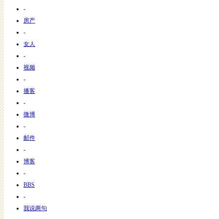
-
房产
-
女人
-
视频
-
播客
-
微博
-
邮件
-
博客
-
BBS
-
我说两句