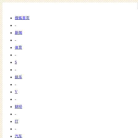
搜狐首页
-
新闻
-
体育
-
S
-
娱乐
-
V
-
财经
-
IT
-
汽车