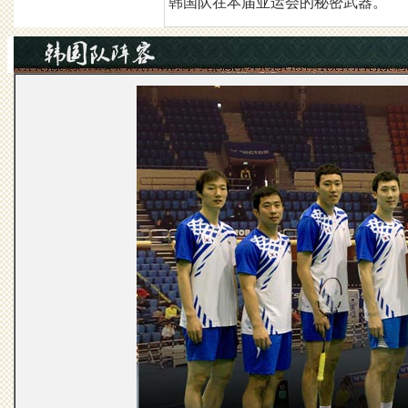
韩国队在本届亚运会的秘密武器。