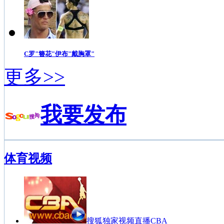
C罗"簪花"伊布"戴胸罩"
更多>>
我要发布
体育视频
搜狐独家视频直播CBA