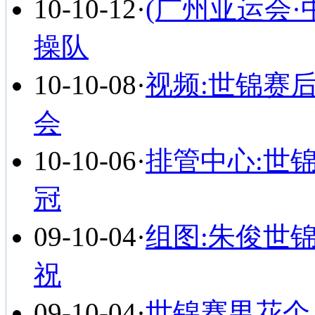
10-10-12
·
(广州亚运会·
操队
10-10-08
·
视频:世锦赛
会
10-10-06
·
排管中心:世
冠
09-10-04
·
组图:朱俊世
祝
09-10-04
·
世锦赛男花个