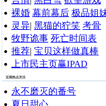
裸婚
幕前幕后
极品姐
灵异
|
黑猫的狞笑
考骨
牧野诡事
死亡时间表
推荐
|
宝贝这样做真棒
上市民主页赢IPAD
近期热点关注
永不磨灭的番号
夏日甜心