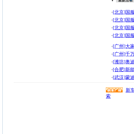
最新活动
·
[北京]国
奥迪A6L最
·
[北京]国
最高直降8.
·
[北京]国
最高直降8.
·
[北京]国
最高直降8.
·
[广州]
场约定您
·
[广州]
到的豪车!
·
[潍坊]奥迪A
·
[合肥]
圆满落幕
·
[武汉]
3万
新
索