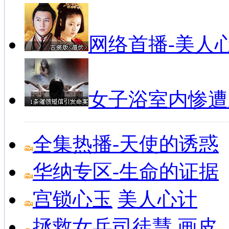
3
曝火箭仍觊觎第三位巨星 帕帅书豪或成交...
4
库卡：相信球队会出线 质疑我战术的人根...
5
国王杯-内少失必进球贝尔绝杀 皇马2-...
网络首播-美人
6
甜瓜缺阵皮尔斯里程碑 篮网负尼克斯未锁...
7
鲁能出线分析：两种情况可晋级 祈求浦项...
8
ESPN投票杜兰特无悬念当MVP 詹皇...
9
三权威预测看衰火箭夺冠 实力不弱却无雄...
10
桑兰晒与儿子合影：度过鬼门关 血压不太...
女子浴室内惨遭
全集热播-天使的诱惑
华纳专区-生命的证据
宫锁心玉
美人心计
拯救女兵司徒慧
画皮