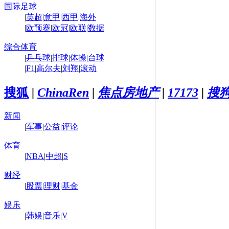
国际足球
|
英超
|
意甲
|
西甲
|
海外
|
欧预赛
|
欧冠
|
欧联
|
数据
综合体育
|
乒乓球
|
排球
|
体操
|
台球
|
F1
|
高尔夫
|
刘翔
|
滚动
搜狐
|
ChinaRen
|
焦点房地产
|
17173
|
搜
新闻
|
军事
|
公益
|
评论
体育
|
NBA
|
中超
|
S
财经
|
股票
|
理财
|
基金
娱乐
|
韩娱
|
音乐
|
V