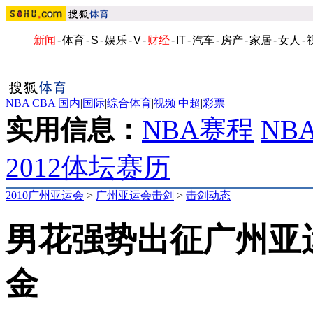
新闻
-
体育
-
S
-
娱乐
-
V
-
财经
-
IT
-
汽车
-
房产
-
家居
-
女人
-
NBA
|
CBA
|
国内
|
国际
|
综合体育
|
视频
|
中超
|
彩票
实用信息：
NBA赛程
NB
2012体坛赛历
2010广州亚运会
>
广州亚运会击剑
>
击剑动态
男花强势出征广州亚
金