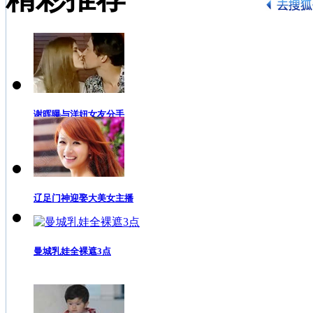
谢晖曝与洋妞女友分手
辽足门神迎娶大美女主播
曼城乳娃全裸遮3点