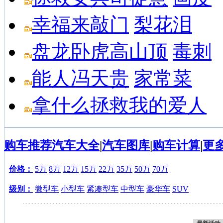
幸福来敲门
梨花泪
盘龙卧虎高山顶
毒刺
能人冯天贵
家常菜
拿什么拯救我的爱人
购车推荐
汽车大全
|
汽车图库
|
购车计算
|
更
价格：
5万
8万
12万
15万
22万
35万
50万
70万
级别：
微型车
小型车
紧凑型车
中型车
豪华车
SUV