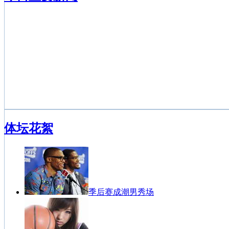
体坛花絮
季后赛成潮男秀场