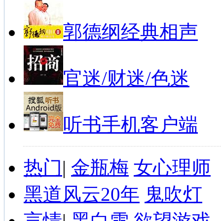
郭德纲经典相声
官迷/财迷/色迷
听书手机客户端
热门
|
金瓶梅
女心理师
黑道风云20年
鬼吹灯
言情
|
黑白雪
欲望游戏