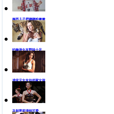
梅西儿子肥嘟嘟粉嫩嫩
约翰逊女友野味十足
准状元女友似邻家女孩
马刺萝莉清纯可爱