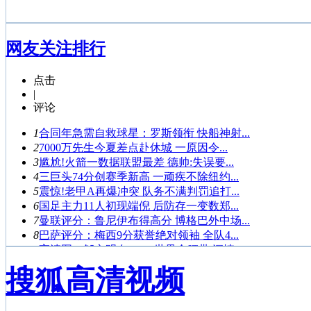
网友关注排行
点击
|
评论
1
合同年急需自救球星：罗斯领衔 快船神射...
2
7000万先生今夏差点赴休城 一原因令...
3
尴尬!火箭一数据联盟最差 德帅:失误要...
4
三巨头74分创赛季新高 一顽疾不除纽约...
5
震惊!老甲A再爆冲突 队务不满判罚追打...
6
国足主力11人初现端倪 后防存一变数郑...
7
曼联评分：鲁尼伊布得高分 博格巴外中场...
8
巴萨评分：梅西9分获誉绝对领袖 全队4...
9
高清图：邹市明夺WBO世界金腰带 深情...
10
女排第2轮最佳：浙江3将帅登榜 张常宁...
搜狐高清视频
1
鲁能客场0-1武里南联 末轮赢球未必出...
2
格隆破门3分钟连丢2球 国安2-2憾平...