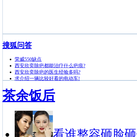
搜狐问答
荣威550缺点
西安欣奕除疤都能治疗什么疤痕?
西安欣奕除疤的医生经验多吗?
求介绍一辆比较好看的电动车!
茶余饭后
看谁整容砸脸砸