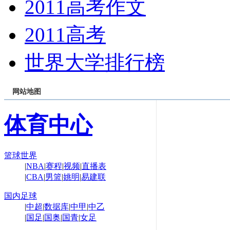
2011高考作文
2011高考
世界大学排行榜
网站地图
体育中心
篮球世界
|
NBA
|
赛程
|
视频
|
直播表
|
CBA
|
男篮
|
姚明
|
易建联
国内足球
|
中超
|
数据库
|
中甲
|
中乙
|
国足
|
国奥
|
国青
|
女足