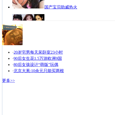
国产宝贝助威热火
女篮写真宛若天仙
·
20岁宅男每天呆卧室23小时
·
90后女生花1.5万游欧洲9国
NBA纹身男全搜罗
·
80后女孩设计“萌版”玩偶
·
北京大葱:10余元只能买两根
更多>>