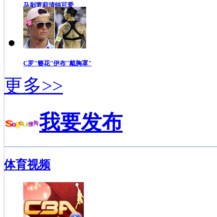
马刺萝莉清纯可爱
C罗"簪花"伊布"戴胸罩"
更多>>
我要发布
体育视频