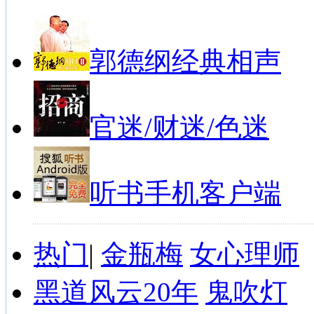
郭德纲经典相声
官迷/财迷/色迷
听书手机客户端
热门
|
金瓶梅
女心理师
黑道风云20年
鬼吹灯