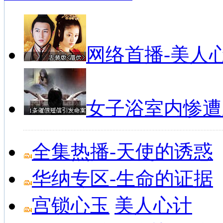
2
格隆破门3分钟连丢2球 国安2-2憾平...
3
曝火箭仍觊觎第三位巨星 帕帅书豪或成交...
4
库卡：相信球队会出线 质疑我战术的人根...
5
国王杯-内少失必进球贝尔绝杀 皇马2-...
网络首播-美人
6
甜瓜缺阵皮尔斯里程碑 篮网负尼克斯未锁...
7
鲁能出线分析：两种情况可晋级 祈求浦项...
8
ESPN投票杜兰特无悬念当MVP 詹皇...
9
三权威预测看衰火箭夺冠 实力不弱却无雄...
10
桑兰晒与儿子合影：度过鬼门关 血压不太...
女子浴室内惨遭
全集热播-天使的诱惑
华纳专区-生命的证据
宫锁心玉
美人心计