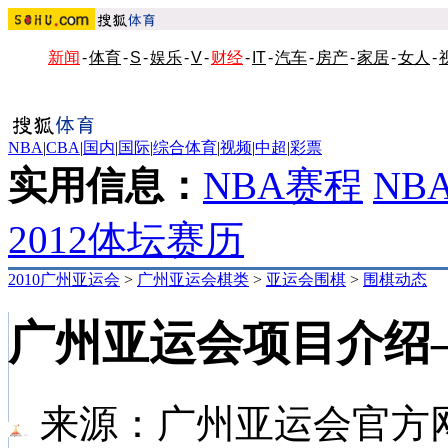
新闻
-
体育
-
S
-
娱乐
-
V
-
财经
-
IT
-
汽车
-
房产
-
家居
-
女人
-
NBA
|
CBA
|
国内
|
国际
|
综合体育
|
视频
|
中超
|
彩票
实用信息：
NBA赛程
NB
2012体坛赛历
2010广州亚运会
>
广州亚运会棋类
>
亚运会围棋
>
围棋动态
广州亚运会项目介绍
来源：
广州亚运会官方