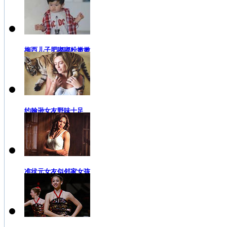
梅西儿子肥嘟嘟粉嫩嫩
约翰逊女友野味十足
准状元女友似邻家女孩