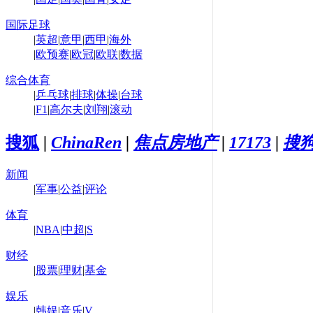
国际足球
|
英超
|
意甲
|
西甲
|
海外
|
欧预赛
|
欧冠
|
欧联
|
数据
综合体育
|
乒乓球
|
排球
|
体操
|
台球
|
F1
|
高尔夫
|
刘翔
|
滚动
搜狐
|
ChinaRen
|
焦点房地产
|
17173
|
搜
新闻
|
军事
|
公益
|
评论
体育
|
NBA
|
中超
|
S
财经
|
股票
|
理财
|
基金
娱乐
|
韩娱
|
音乐
|
V