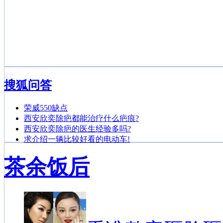
搜狐问答
荣威550缺点
西安欣奕除疤都能治疗什么疤痕?
西安欣奕除疤的医生经验多吗?
求介绍一辆比较好看的电动车!
茶余饭后