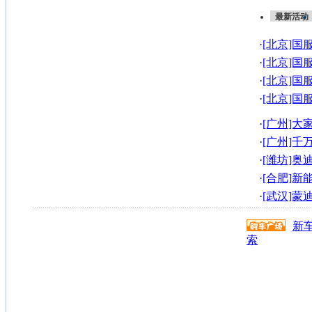
最新活动
·
[北京]国
奥迪A6L最
·
[北京]国
最高直降8.
·
[北京]国
最高直降8.
·
[北京]国
最高直降8.
·
[广州]
场约定您
·
[广州]
到的豪车!
·
[潍坊]奥迪A
·
[合肥]
圆满落幕
·
[武汉]
3万
新
索