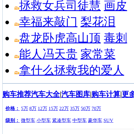
拯救女兵司徒慧
画皮
幸福来敲门
梨花泪
盘龙卧虎高山顶
毒刺
能人冯天贵
家常菜
拿什么拯救我的爱人
购车推荐
汽车大全
|
汽车图库
|
购车计算
|
更
价格：
5万
8万
12万
15万
22万
35万
50万
70万
级别：
微型车
小型车
紧凑型车
中型车
豪华车
SUV