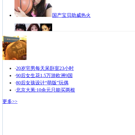
国产宝贝助威热火
女篮写真宛若天仙
·
20岁宅男每天呆卧室23小时
·
90后女生花1.5万游欧洲9国
NBA纹身男全搜罗
·
80后女孩设计“萌版”玩偶
·
北京大葱:10余元只能买两根
更多>>