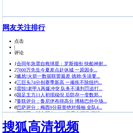
网友关注排行
点击
|
评论
1
合同年急需自救球星：罗斯领衔 快船神射...
2
7000万先生今夏差点赴休城 一原因令...
3
尴尬!火箭一数据联盟最差 德帅:失误要...
4
三巨头74分创赛季新高 一顽疾不除纽约...
5
震惊!老甲A再爆冲突 队务不满判罚追打...
6
国足主力11人初现端倪 后防存一变数郑...
7
曼联评分：鲁尼伊布得高分 博格巴外中场...
8
巴萨评分：梅西9分获誉绝对领袖 全队4...
9
高清图：邹市明夺WBO世界金腰带 深情...
10
女排第2轮最佳：浙江3将帅登榜 张常宁...
搜狐高清视频
1
鲁能客场0-1武里南联 末轮赢球未必出...