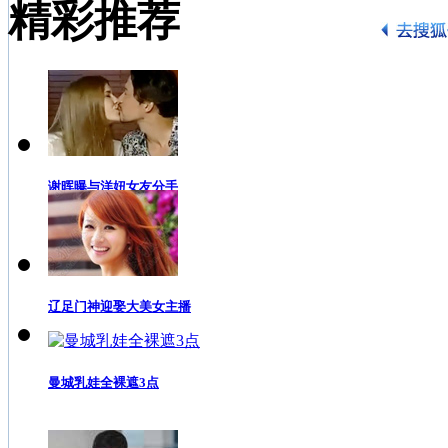
精彩推荐
谢晖曝与洋妞女友分手
辽足门神迎娶大美女主播
曼城乳娃全裸遮3点