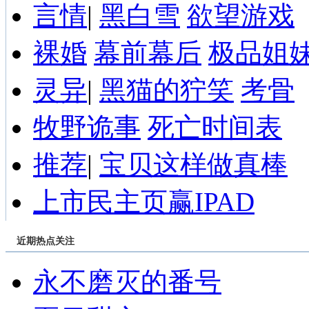
言情
|
黑白雪
欲望游戏
裸婚
幕前幕后
极品姐
灵异
|
黑猫的狞笑
考骨
牧野诡事
死亡时间表
推荐
|
宝贝这样做真棒
上市民主页赢IPAD
近期热点关注
永不磨灭的番号