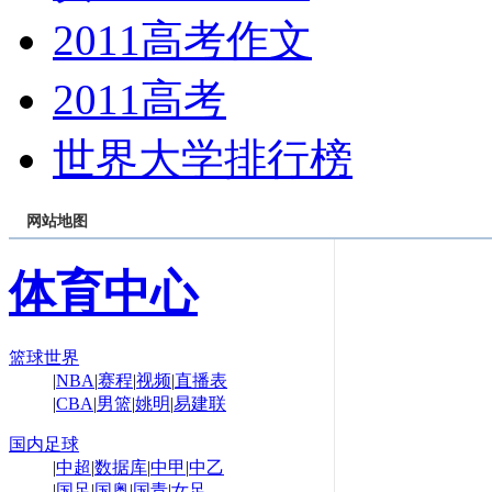
2011高考作文
2011高考
世界大学排行榜
网站地图
体育中心
篮球世界
|
NBA
|
赛程
|
视频
|
直播表
|
CBA
|
男篮
|
姚明
|
易建联
国内足球
|
中超
|
数据库
|
中甲
|
中乙
|
国足
|
国奥
|
国青
|
女足