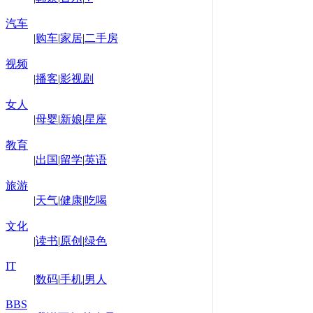
汽车
|
购车
|
家居
|
二手房
视频
|
播客
|
影视剧
女人
|
母婴
|
新娘
|
星座
教育
|
出国
|
留学
|
英语
旅游
|
天气
|
健康
|
吃喝
文化
|
读书
|
原创
|
绿色
IT
|
数码
|
手机
|
男人
BBS