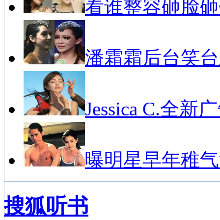
看谁整容砸脸砸
潘霜霜后台笑台
Jessica C.全新
曝明星早年稚气
搜狐听书