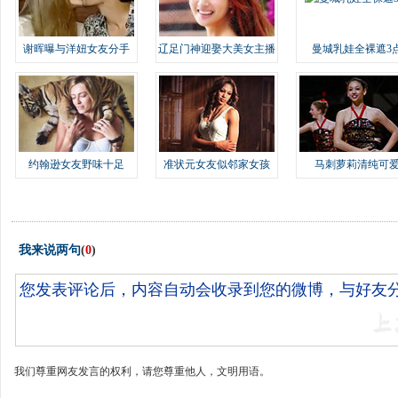
谢晖曝与洋妞女友分手
辽足门神迎娶大美女主播
曼城乳娃全裸遮3
约翰逊女友野味十足
准状元女友似邻家女孩
马刺萝莉清纯可
我来说两句
(
0
)
我们尊重网友发言的权利，请您尊重他人，文明用语。