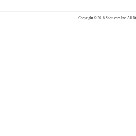
Copyright © 2018 Sohu.com Inc. Al