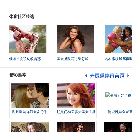
体育社区精选
俄柔术女孩豹纹诱惑
美女足队花泳装彩绘
内衣橄榄球赛再
精彩推荐
谢晖曝与洋妞女友分手
辽足门神迎娶大美女主播
曼城乳娃全裸遮