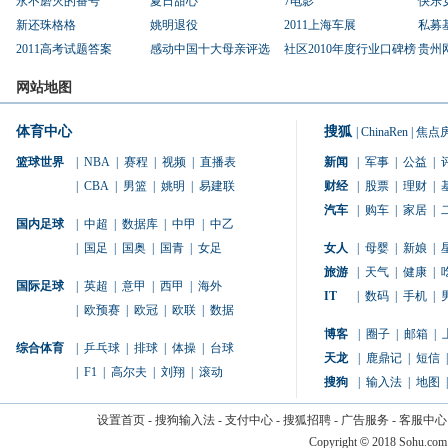
永不磨灭的番号
夏日甜心
7电影
快乐
新还珠格格
姚明退役
2011上海车展
私募
2011高考试题答案
感动中国十大母亲评选
社区2010年度行业口碑榜
贵州
网站地图
体育中心
搜狐
|
ChinaRen
|
焦点
篮球世界
|
NBA
|
赛程
|
视频
|
直播表
新闻
|
军事
|
公益
|
|
CBA
|
男篮
|
姚明
|
易建联
财经
|
股票
|
理财
|
汽车
|
购车
|
家居
|
国内足球
|
中超
|
数据库
|
中甲
|
中乙
|
国足
|
国奥
|
国青
|
女足
女人
|
母婴
|
新娘
|
旅游
|
天气
|
健康
|
国际足球
|
英超
|
意甲
|
西甲
|
海外
IT
|
数码
|
手机
|
|
欧预赛
|
欧冠
|
欧联
|
数据
博客
|
圈子
|
邮箱
|
综合体育
|
乒乓球
|
排球
|
体操
|
台球
天龙
|
鹿鼎记
|
短信
|
|
F1
|
高尔夫
|
刘翔
|
滚动
搜狗
|
输入法
|
地图
|
设置首页
-
搜狗输入法
-
支付中心
-
搜狐招聘
-
广告服务
-
客服中心
Copyright
©
2018 Sohu.com