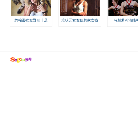
约翰逊女友野味十足
准状元女友似邻家女孩
马刺萝莉清纯