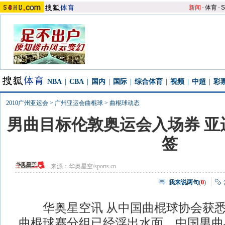
新闻
-
体育
-
S
NBA
|
CBA
|
国内
|
国际
|
综合体育
|
视频
|
中超
|
彩
2010广州亚运会
>
广州亚运会曲棍球
>
曲棍球动态
男曲目标伦敦奥运会入场券 亚
签
来源：
华奥星空/sports.cn
我来说两句
(
0
)
华奥星空讯 从中国曲棍球协会获悉
曲棍球赛分组已经浮出水面，中国男曲