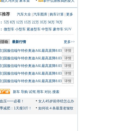
能人冯天贵
家常菜
拿什么拯救我的爱人
车推荐
汽车大全
|
汽车图库
|
购车计算
|
更多
：
5万
8万
12万
15万
22万
35万
50万
70万
：
微型车
小型车
紧凑型车
中型车
豪华车
SUV
新活动
最新行情
更多>>
京]国服信端午特价奥迪A6L最高直降8.03
详情
0人
京]国服信端午特价奥迪A6L最高直降8.03
详情
0人
京]国服信端午特价奥迪A6L最高直降8.03
详情
0人
京]国服信端午特价奥迪A6L最高直降8.03
详情
0人
京]国服信端午特价奥迪A6L最高直降8.03
详情
0人
新车
导购
试驾
用车
对比
搜索