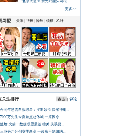
·
北京大葱:10余元只能买两根
更多>>
友关注排行
点击
|
评论
合同年急需自救球星：罗斯领衔 快船神射...
7000万先生今夏差点赴休城 一原因令...
尴尬!火箭一数据联盟最差 德帅:失误要...
三巨头74分创赛季新高 一顽疾不除纽约...