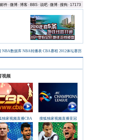
邮件
-
微博
-
博客
-
BBS
-
说吧
-
微博
-
搜狗
-
17173
程
NBA数据库
NBA转播表
CBA赛程
2012体坛赛历
育视频
狐独家视频直播CBA
搜狐独家视频直播亚冠