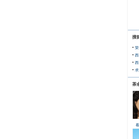
搜
荣
西
西
求
茶