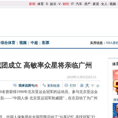
新闻
-
体育
-
S
-
娱乐
-
V
-
财经
-
IT
-
汽车
-
房产
-
家居
-
女人
-
视频
-
综合体育
|
视频
|
中超
|
彩票
实用信息：
NBA赛
团成立 高敏率众星将亲临广州
体
2010年11月01日03:15
大
我来说两句
(
0
)
复制链接
打印
中
小
0名曾获得1990年北京亚运会冠军的运动员、参与北京亚运会
队——“中国人保·北京亚运冠军助威团”，在京启动了为广州
搜
，中国人保集团在全国范围启动了“分享记忆 寻找冠军”行