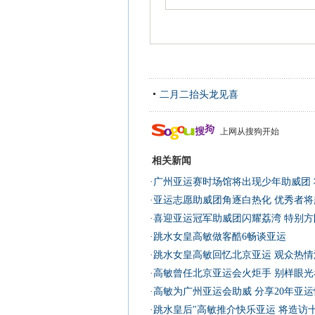
二月二抬头龙见喜
上网从搜狗开始
相关新闻
·
广州亚运赛时场馆将出现少年助威团 
·
亚运志愿助威团角逐白热化 优秀者将
·
喜迎亚运冠军助威团闪耀荔湾 特别方
·
跳水女皇高敏做客酷6畅谈亚运
·
跳水女皇高敏回忆北京亚运 观众热情
·
高敏曾任北京亚运会火炬手 别样眼光
·
高敏为广州亚运会助威 分享20年亚
·
跳水皇后"高敏推介快乐亚运 将造访