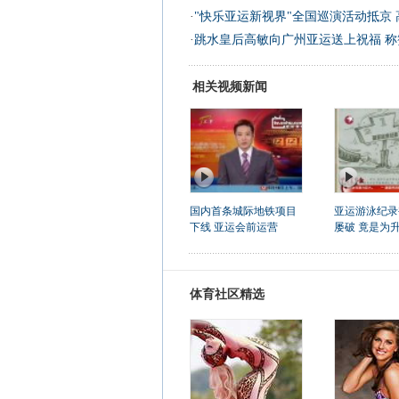
·
"快乐亚运新视界"全国巡演活动抵京
·
跳水皇后高敏向广州亚运送上祝福 称
相关视频新闻
国内首条城际地铁项目
亚运游泳纪录
下线 亚运会前运营
屡破 竟是为
体育社区精选