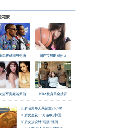
坛花絮
季后赛成潮男秀场
国产宝贝助威热火
女篮写真宛若天仙
NBA纹身男全搜罗
·
20岁宅男每天呆卧室23小时
·
90后女生花1.5万游欧洲9国
·
80后女孩设计“萌版”玩偶