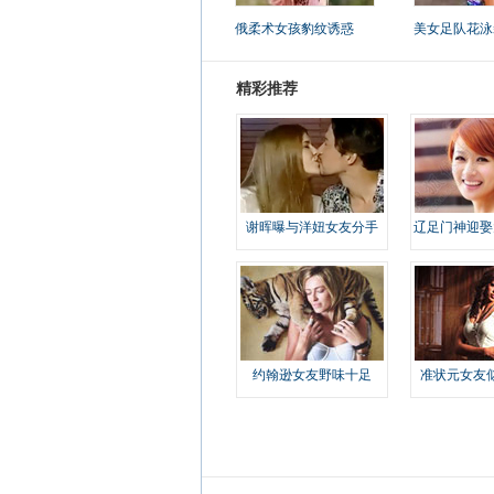
俄柔术女孩豹纹诱惑
美女足队花泳
精彩推荐
谢晖曝与洋妞女友分手
辽足门神迎娶
约翰逊女友野味十足
准状元女友