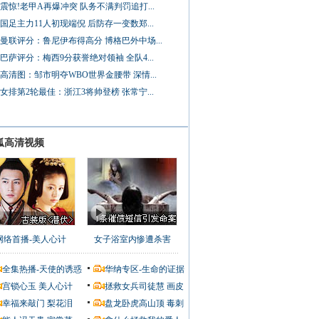
震惊!老甲A再爆冲突 队务不满判罚追打...
国足主力11人初现端倪 后防存一变数郑...
曼联评分：鲁尼伊布得高分 博格巴外中场...
巴萨评分：梅西9分获誉绝对领袖 全队4...
高清图：邹市明夺WBO世界金腰带 深情...
女排第2轮最佳：浙江3将帅登榜 张常宁...
狐高清视频
网络首播-美人心计
女子浴室内惨遭杀害
全集热播-天使的诱惑
华纳专区-生命的证据
宫锁心玉
美人心计
拯救女兵司徒慧
画皮
幸福来敲门
梨花泪
盘龙卧虎高山顶
毒刺