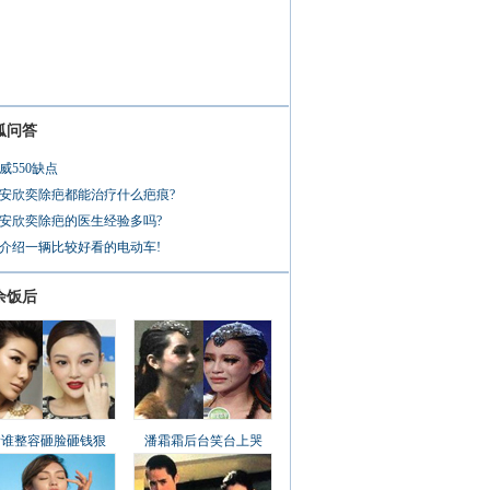
狐问答
威550缺点
安欣奕除疤都能治疗什么疤痕?
安欣奕除疤的医生经验多吗?
介绍一辆比较好看的电动车!
余饭后
看谁整容砸脸砸钱狠
潘霜霜后台笑台上哭