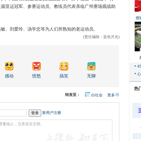
往届亚运冠军、参赛运动员、教练员代表亲临广州赛场观战助
搜
敏、刘爱玲、汤学忠等为人们所熟知的老运动员。
(责任编辑：蓝色月光)
感动
愤怒
搞笑
无聊
热
转发至：
白社会
更多
开
心
人
网
人
豆
网
瓣
爱
新用户注册
分
享