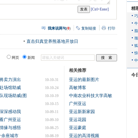
精
[Ctrl+Enter]
我来说两句
(
0
)
复制链接
打印
直击归真堂养熊基地开放日
网页
新闻
相关推荐
今
将卖力演出
亚运的最新图片
10-10-31
赴场馆助威
高敏博客
10-10-24
队现场助威(图
中南农业科技大学高敏
10-10-19
广州亚运
10-10-15
深深感动我
亚运新新家园
10-09-11
看广州亚运
亚运花园
10-09-10
运情缘与感悟
亚运豪庭
10-08-25
十余座城市
亚运的高清视频
10-08-19