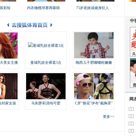
装彩绘
内衣橄榄球赛再吸睛
75岁老妪成健身狂人
大美女主播
曼城乳娃全裸遮3点
梅西儿子肥嘟嘟粉嫩嫩
网
似邻家女孩
马刺萝莉清纯可爱
C罗"簪花"伊布"戴胸罩"
1
更多>>
2
3
4