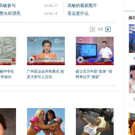
 高敏参与
高敏的最新图片
10-08-17
赞火炬漂亮
亚运是什么
10-08-14
体
1/3
被中学生
广州亚运会开闭幕式 创
硕士百万年薪"卖身" 招
升学加分
意大胆引人注目
聘单位不"感冒"