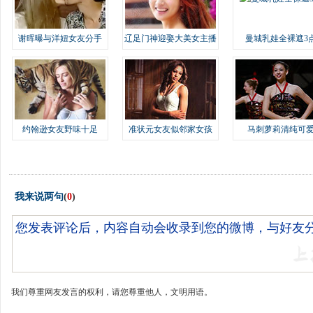
谢晖曝与洋妞女友分手
辽足门神迎娶大美女主播
曼城乳娃全裸遮3
约翰逊女友野味十足
准状元女友似邻家女孩
马刺萝莉清纯可
我来说两句
(
0
)
我们尊重网友发言的权利，请您尊重他人，文明用语。